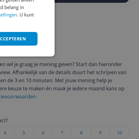
d belang in
tellingen
. U kunt
ACCEPTEREN
ws geschreven
t en wil je graag je mening geven? Start dan hieronder
view. Afhankelijk van de details duurt het schrijven van
en de 3 en 10 minuten. Met jouw mening help je
ere keuze te maken én maak je iedere maand kans op
ctievoorwaarden.
uct?
4
5
6
7
8
9
10