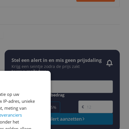
Stel een alert in en mis geen prijsdaling
Krijg een seintje zodra de prijs zakt
Jouw e-mailadres
atie op uw
Gewenste daling of bedrag
Gewenste prijs
 IP-adres, unieke
€
-5%
-10%
-15%
t, meting van
everanciers
Prijsalert aanzetten
onder het
s gelden alleen