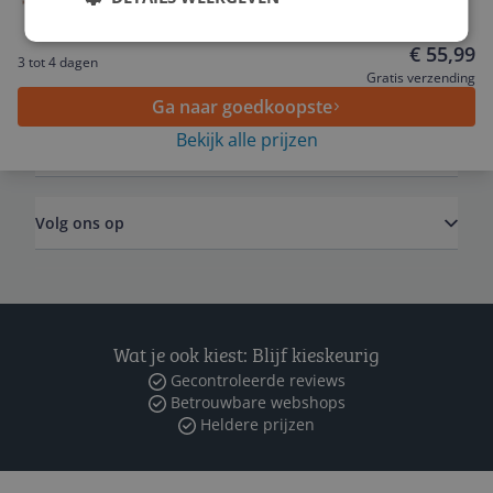
Large Carnaval kostuum Verkleedkleding
Service
€ 55,99
3 tot 4 dagen
Algemeen
Gratis verzending
Ga naar goedkoopste
Bekijk alle prijzen
Zakelijk
Volg ons op
Wat je ook kiest: Blijf kieskeurig
Gecontroleerde reviews
Betrouwbare webshops
Heldere prijzen