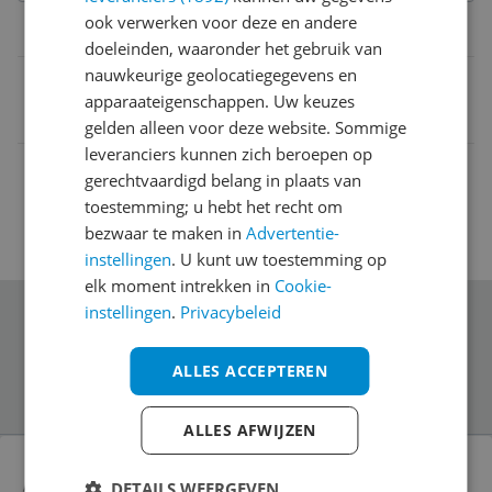
ook verwerken voor deze en andere
Belangrijkste kenmerken
doeleinden, waaronder het gebruik van
nauwkeurige geolocatiegegevens en
EAN
apparaateigenschappen. Uw keuzes
5020570088449
gelden alleen voor deze website. Sommige
leveranciers kunnen zich beroepen op
gerechtvaardigd belang in plaats van
toestemming; u hebt het recht om
bezwaar te maken in
Advertentie-
instellingen
. U kunt uw toestemming op
elk moment intrekken in
Cookie-
instellingen
.
Privacybeleid
Schrijf je in voor onze nieuwsbrief
ALLES ACCEPTEREN
ALLES AFWIJZEN
Bekijk product
Mad Hatter Kostuum Luxe Dark Hatter Man
DETAILS WEERGEVEN