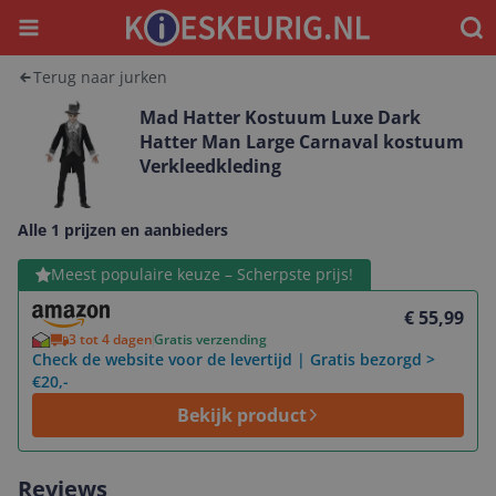
Menu
Waar
Terug naar jurken
Mad Hatter Kostuum Luxe Dark
Hatter Man Large Carnaval kostuum
Verkleedkleding
Alle 1 prijzen en aanbieders
Bekijk product
Meest populaire keuze – Scherpste prijs!
€ 55,99
3 tot 4 dagen
Gratis verzending
Check de website voor de levertijd | Gratis bezorgd >
€20,-
Bekijk product
Reviews