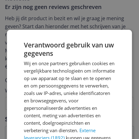
Er zijn nog geen reviews geschreven
Heb jij dit product in bezit en wil je graag je mening
geven? Start dan hieronder met het schrijven van je
review. Afhankelijk van de details duurt het schrijven
van een review gemiddeld tussen de 3 en 10 minuten.
Verantwoord gebruik van uw
Met jouw mening help je andere bezoekers een betere
gegevens
keuze te maken én maak je iedere maand kans op
Wij en onze partners gebruiken cookies en
€250,-!
Klik hier voor de actievoorwaarden.
vergelijkbare technologieën om informatie
op uw apparaat op te slaan en te openen
Cijfer
en om persoonsgegevens te verwerken,
Welk cijfer geef jij dit product?
zoals uw IP-adres, unieke identificatoren
en browsegegevens, voor
1
2
3
4
5
6
7
8
9
10
gepersonaliseerde advertenties en
Vraag 1 van 4
content, meting van advertenties en
Specificaties
content, doelgroepinzichten en
verbetering van diensten.
Externe
leveranciers (1892)
kunnen uw gegevens