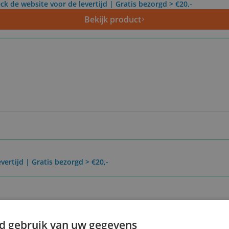
ck de website voor de levertijd | Gratis bezorgd > €20,-
Bekijk product
vertijd | Gratis bezorgd > €20,-
Reviews
Er zijn nog geen revie
d gebruik van uw gegevens