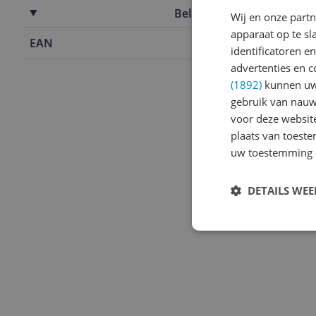
Belangrijkste kenmerken
Wij en onze part
apparaat op te s
EAN
8003558193
identificatoren e
advertenties en c
(1892)
kunnen uw 
gebruik van nauw
voor deze websit
plaats van toest
uw toestemming 
DETAILS WE