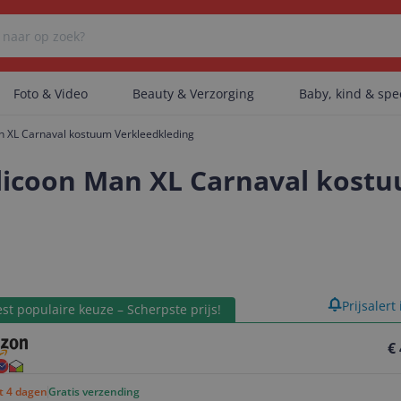
Foto & Video
Beauty & Verzorging
Baby, kind & sp
Man XL Carnaval kostuum Verkleedkleding
Er zijn geen categorieën gevonden.
ijlicoon Man XL Carnaval kost
Er zijn geen producten gevonden.
product
Prijsalert
Er zijn geen artikelen gevonden.
st populaire keuze – Scherpste prijs!
€
ot 4 dagen
Gratis verzending