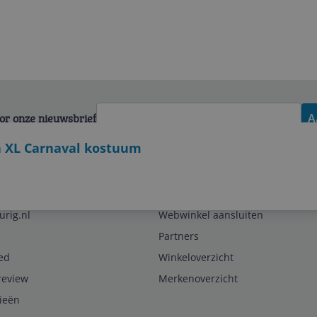
voor onze nieuwsbrief
A
an XL Carnaval kostuum
Zakelijk
urig.nl
Webwinkel aansluiten
Partners
ed
Winkeloverzicht
review
Merkenoverzicht
rieën