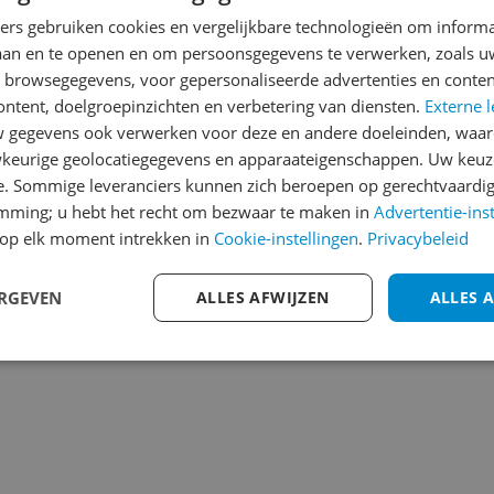
Heb jij dit product in bezi
ners gebruiken cookies en vergelijkbare technologieën om inform
laan en te openen en om persoonsgegevens te verwerken, zoals uw
met het schrijven van je re
042
n browsegegevens, voor gepersonaliseerde advertenties en conten
een review gemiddeld tuss
ontent, doelgroepinzichten en verbetering van diensten.
Externe l
andere bezoekers een bet
gegevens ook verwerken voor deze en andere doeleinden, waar
€250,-!
Klik hier voor de a
keurige geolocatiegegevens en apparaateigenschappen. Uw keuze
e. Sommige leveranciers kunnen zich beroepen op gerechtvaardig
Cijfer
emming; u hebt het recht om bezwaar te maken in
Advertentie-ins
Welk cijfer geef jij dit prod
op elk moment intrekken in
Cookie-instellingen
.
Privacybeleid
1
2
3
ERGEVEN
ALLES AFWIJZEN
ALLES 