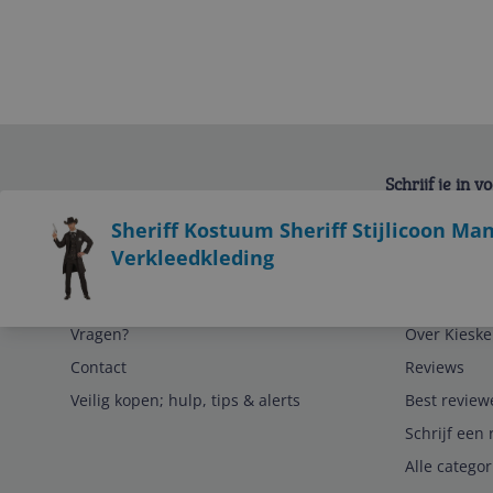
Schrijf je in 
Bekijk product
Sheriff Kostuum Sheriff Stijlicoon M
Verkleedkleding
Service
Algemeen
Vragen?
Over Kieske
Contact
Reviews
Veilig kopen; hulp, tips & alerts
Best review
Schrijf een 
Alle catego