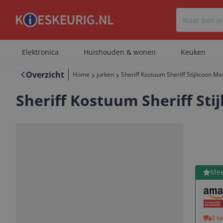
Elektronica
Huishouden & wonen
Keuken
Overzicht
Home
jurken
Sheriff Kostuum Sheriff Stijlicoon 
Sheriff Kostuum Sheriff St
Bekijk 
Mee
Vorige
Volgende
3 t