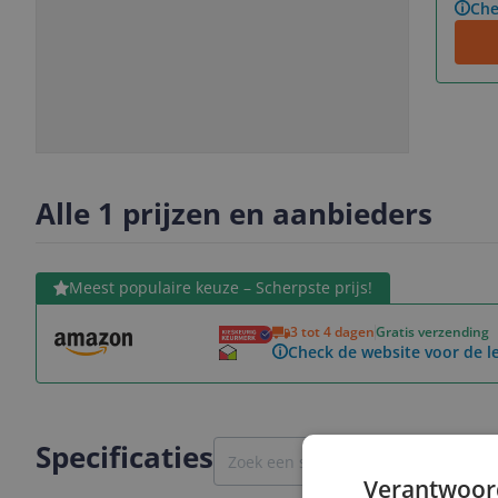
Che
Slide
Slide
1
2
Alle 1 prijzen en aanbieders
Bekijk product
Meest populaire keuze – Scherpste prijs!
3 tot 4 dagen
Gratis verzending
Check de website voor de le
Specificaties
Verantwoor