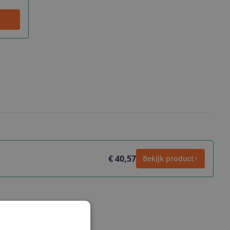
€ 40,57
Bekijk product
ws geschreven