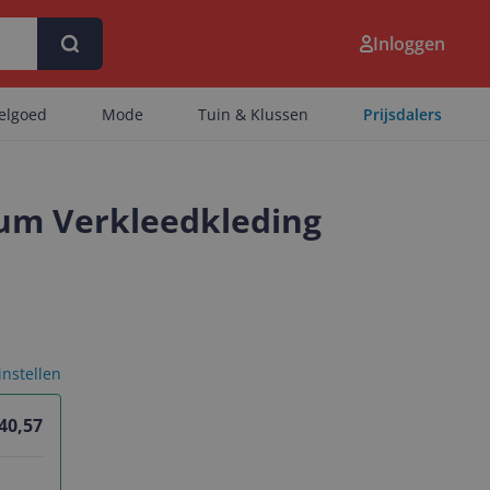
Inloggen
eelgoed
Mode
Tuin & Klussen
Prijsdalers
uum Verkleedkleding
 instellen
 40,57