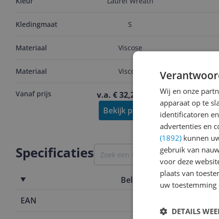
Laurel Wreath
Kleur
Kledingmaat
S
Materiaal
Viscose
Materiaal
Viscose
Verantwoor
Wij en onze part
Vanaf prijs
v.a. € 32,22
-13%
apparaat op te s
Bekijk product
identificatoren e
advertenties en c
(1892)
kunnen uw 
Specificaties
gebruik van nauw
voor deze websit
plaats van toest
Belangrijkste kenmerken
uw toestemming 
EAN
8003558655
DETAILS WE