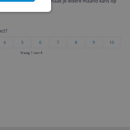
ere keuze te maken én maak je iedere maand kans op
ctievoorwaarden.
uct?
4
5
6
7
8
9
10
Vraag 1 van 4