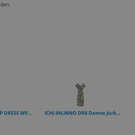
nden,
AP DRESS WVN
ICHI IHLINNO DR8 Dames Jurk
 Mini Dress -
Linnen Zebraprint Korte Mouw V-
ual - 15366532
hals 36