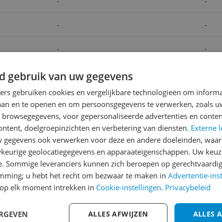
-
-
-
-
-
-
-
-
d gebruik van uw gegevens
ners gebruiken cookies en vergelijkbare technologieën om inform
v.a. € 35,00
v.a. € 25,42
laan en te openen en om persoonsgegevens te verwerken, zoals uw
Bekijk product
Bekijk prod
n browsegegevens, voor gepersonaliseerde advertenties en conten
ontent, doelgroepinzichten en verbetering van diensten.
Externe l
gegevens ook verwerken voor deze en andere doeleinden, waar
Reviews
keurige geolocatiegegevens en apparaateigenschappen. Uw keuze
e. Sommige leveranciers kunnen zich beroepen op gerechtvaardig
Er zijn nog geen revie
emming; u hebt het recht om bezwaar te maken in
Advertentie-ins
Heb jij dit product in bezi
op elk moment intrekken in
Cookie-instellingen
.
Privacybeleid
met het schrijven van je re
748
een review gemiddeld tuss
ERGEVEN
ALLES AFWIJZEN
ALLES 