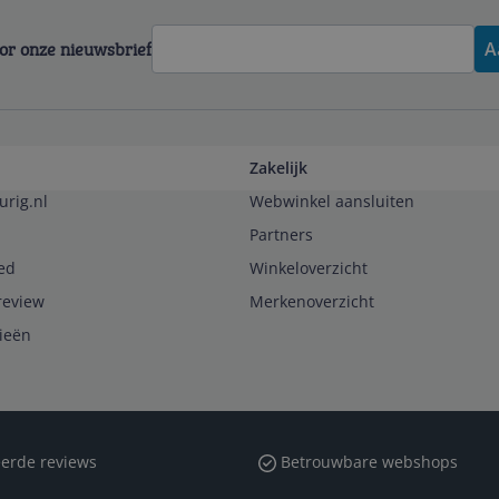
voor onze nieuwsbrief
A
Zakelijk
urig.nl
Webwinkel aansluiten
Partners
ed
Winkeloverzicht
review
Merkenoverzicht
rieën
erde reviews
Betrouwbare webshops