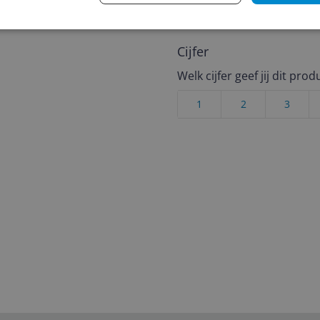
andere bezoekers een bet
€250,-!
Klik hier voor de a
Cijfer
Welk cijfer geef jij dit prod
1
2
3