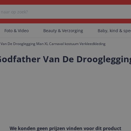
Foto & Video
Beauty & Verzorging
Baby, kind & sp
Van De Drooglegging Man XL Carnaval kostuum Verkleedkleding
Er zijn geen categorieën gevonden.
odfather Van De Droogleggin
Er zijn geen producten gevonden.
Er zijn geen artikelen gevonden.
We konden geen prijzen vinden voor dit product