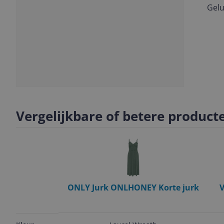
Gelu
Vorige
Volgende
Slide
1
Vergelijkbare of betere product
ONLY Jurk ONLHONEY Korte jurk
V