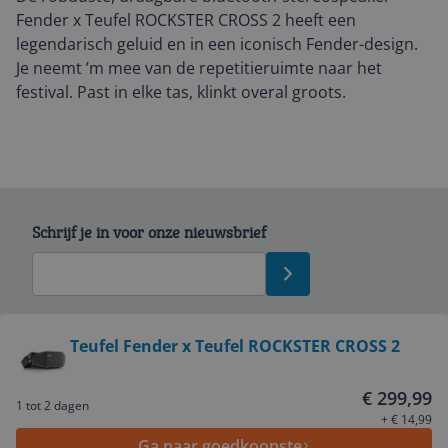
Fender x Teufel ROCKSTER CROSS 2 heeft een
legendarisch geluid en in een iconisch Fender-design.
Je neemt ’m mee van de repetitieruimte naar het
festival. Past in elke tas, klinkt overal groots.
Schrijf je in voor onze nieuwsbrief
Bekijk product
Teufel Fender x Teufel ROCKSTER CROSS 2
Service
€ 299,99
1 tot 2 dagen
+ € 14,99
Ga naar goedkoopste