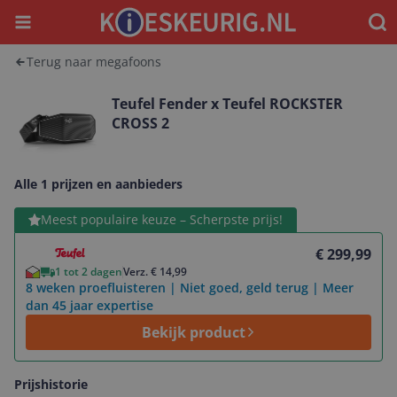
Menu
Waar
Terug naar megafoons
Teufel Fender x Teufel ROCKSTER
CROSS 2
Alle 1 prijzen en aanbieders
Bekijk product
Meest populaire keuze – Scherpste prijs!
€ 299,99
1 tot 2 dagen
Verz. € 14,99
8 weken proefluisteren | Niet goed, geld terug | Meer
dan 45 jaar expertise
Bekijk product
Prijshistorie