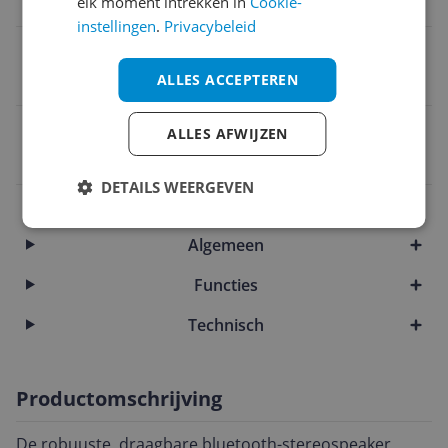
elk moment intrekken in
Cookie-
Met AUX-ingang
instellingen
.
Privacybeleid
Bluetooth
ALLES ACCEPTEREN
Ja
EAN
ALLES AFWIJZEN
4048945587299
DETAILS WEERGEVEN
Aansluitingen
Algemeen
Functies
Technisch
Productomschrijving
De robuuste, draagbare bluetooth-stereospeaker