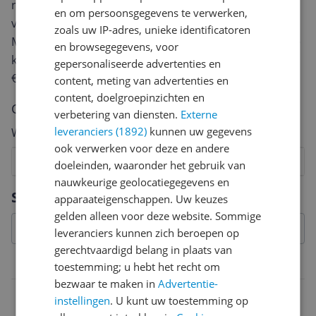
review. Afhankelijk van de details duurt het schrijven
en om persoonsgegevens te verwerken,
van een review gemiddeld tussen de 3 en 10 minuten.
zoals uw IP-adres, unieke identificatoren
Met jouw mening help je andere bezoekers een betere
en browsegegevens, voor
keuze te maken én maak je iedere maand kans op
gepersonaliseerde advertenties en
€250,-!
Klik hier voor de actievoorwaarden.
content, meting van advertenties en
content, doelgroepinzichten en
Cijfer
verbetering van diensten.
Externe
leveranciers (1892)
kunnen uw gegevens
Welk cijfer geef jij dit product?
ook verwerken voor deze en andere
1
2
3
4
5
6
7
8
9
10
doeleinden, waaronder het gebruik van
nauwkeurige geolocatiegegevens en
Vraag 1 van 4
Specificaties
apparaateigenschappen. Uw keuzes
gelden alleen voor deze website. Sommige
leveranciers kunnen zich beroepen op
gerechtvaardigd belang in plaats van
Belangrijkste kenmerken
toestemming; u hebt het recht om
bezwaar te maken in
Advertentie-
Opties
instellingen
. U kunt uw toestemming op