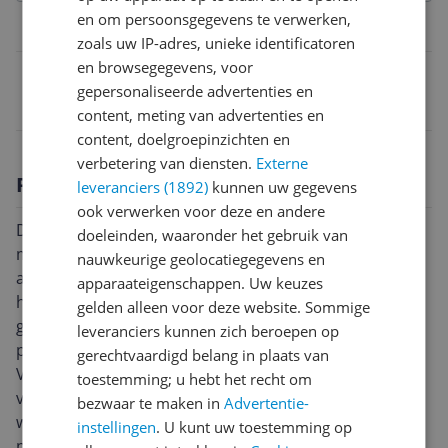
en om persoonsgegevens te verwerken,
Belangrijkste kenmerken
zoals uw IP-adres, unieke identificatoren
en browsegegevens, voor
EAN
gepersonaliseerde advertenties en
4063833851054
content, meting van advertenties en
content, doelgroepinzichten en
verbetering van diensten.
Externe
Productomschrijving
leveranciers (1892)
kunnen uw gegevens
ook verwerken voor deze en andere
De klassieke ZIENER vrijetijdshandschoenen IMAGIO
doeleinden, waaronder het gebruik van
met gebreid buitenmateriaal houden de handen
nauwkeurige geolocatiegegevens en
aangenaam warm. Palm patches versterken de
apparaateigenschappen. Uw keuzes
handpalmen extra om een perfecte taaiheid te
gelden alleen voor deze website. Sommige
garanderen. De elastiek zorgt voor een comfortabele
leveranciers kunnen zich beroepen op
pasvorm en een goede grip op de polsen.Kenmerken:-
gerechtvaardigd belang in plaats van
Versterkte palm- Gebreide look- Hoog draagcomfort
toestemming; u hebt het recht om
voor de best mogelijke prestaties bij alle
bezwaar te maken in
Advertentie-
wintersportenSpecificaties:- Buitenkant: 100%
instellingen
. U kunt uw toestemming op
polyester- Palm: 1. 100% polyester, 2. 40%