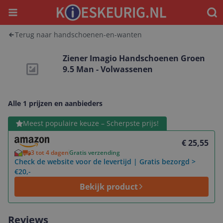
Menu
Waar
Terug naar handschoenen-en-wanten
Ziener Imagio Handschoenen Groen
9.5 Man - Volwassenen
Alle 1 prijzen en aanbieders
Bekijk product
Meest populaire keuze – Scherpste prijs!
€ 25,55
3 tot 4 dagen
Gratis verzending
Check de website voor de levertijd | Gratis bezorgd >
€20,-
Bekijk product
Reviews