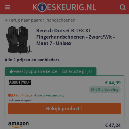
Menu
Waar
Terug naar paardrijhandschoenen
Reusch Outset R-TEX XT
Fingerhandschoenen - Zwart/Wit -
Maat 7 - Unisex
Alle 2 prijzen en aanbieders
Bekijk product
Meest populaire keuze – Scherpste prijs!
€ 44,99
-5% prijsdaling
3 tot 4 dagen
Gratis verzending
2-4 werkdagen
Bekijk product
Bekijk product
€ 47,24