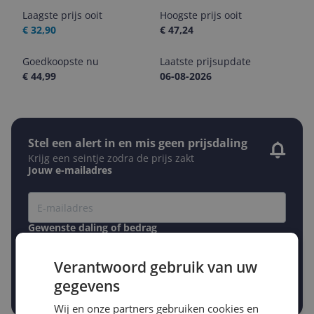
Laagste prijs ooit
Hoogste prijs ooit
€ 32,90
€ 47,24
Goedkoopste nu
Laatste prijsupdate
€ 44,99
06-08-2026
Stel een alert in en mis geen prijsdaling
Krijg een seintje zodra de prijs zakt
Jouw e-mailadres
Gewenste daling of bedrag
Gewenste prijs
€
-5%
-10%
-15%
Verantwoord gebruik van uw
gegevens
Prijsalert aanzetten
Wij en onze partners gebruiken cookies en