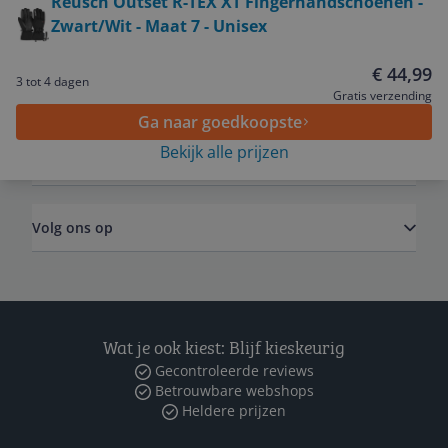
Reusch Outset R-TEX XT Fingerhandschoenen -
Zwart/Wit - Maat 7 - Unisex
Service
€ 44,99
3 tot 4 dagen
Algemeen
Gratis verzending
Ga naar goedkoopste
Bekijk alle prijzen
Zakelijk
Volg ons op
Wat je ook kiest: Blijf kieskeurig
Gecontroleerde reviews
Betrouwbare webshops
Heldere prijzen