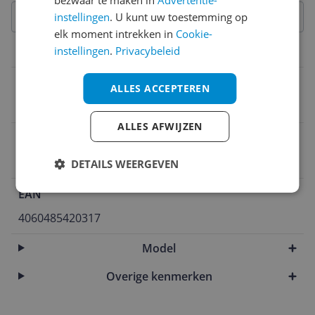
bezwaar te maken in
Advertentie-
instellingen
. U kunt uw toestemming op
elk moment intrekken in
Cookie-
instellingen
.
Privacybeleid
Materiaal
Wasvoorschrift
ALLES ACCEPTEREN
Niet strijken
ALLES AFWIJZEN
Materiaal
Polyester
DETAILS WEERGEVEN
EAN
4060485420317
Model
Overige kenmerken