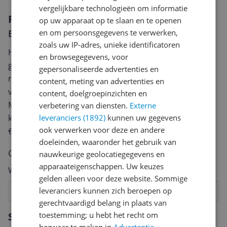
vergelijkbare technologieën om informatie
Reviews
op uw apparaat op te slaan en te openen
Er zijn nog geen reviews geschreven
en om persoonsgegevens te verwerken,
zoals uw IP-adres, unieke identificatoren
Heb jij dit product in bezit en wil je graag je mening
en browsegegevens, voor
geven? Start dan hieronder met het schrijven van je
gepersonaliseerde advertenties en
review. Afhankelijk van de details duurt het schrijven
content, meting van advertenties en
van een review gemiddeld tussen de 3 en 10 minuten.
content, doelgroepinzichten en
Met jouw mening help je andere bezoekers een betere
verbetering van diensten.
Externe
keuze te maken én maak je iedere maand kans op
leveranciers (1892)
kunnen uw gegevens
ook verwerken voor deze en andere
€250,-!
Klik hier voor de actievoorwaarden.
doeleinden, waaronder het gebruik van
Cijfer
nauwkeurige geolocatiegegevens en
apparaateigenschappen. Uw keuzes
Welk cijfer geef jij dit product?
gelden alleen voor deze website. Sommige
leveranciers kunnen zich beroepen op
1
2
3
4
5
6
7
8
9
10
gerechtvaardigd belang in plaats van
Vraag 1 van 4
Specificaties
toestemming; u hebt het recht om