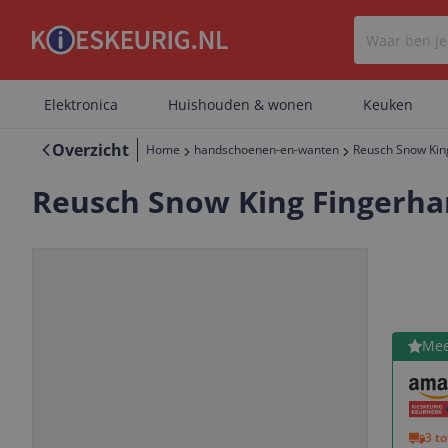
Elektronica
Huishouden & wonen
Keuken
Overzicht
Home
handschoenen-en-wanten
Reusch Snow Kin
Reusch Snow King Fingerha
Bekijk 
Mee
Vorige
Volgende
3 t