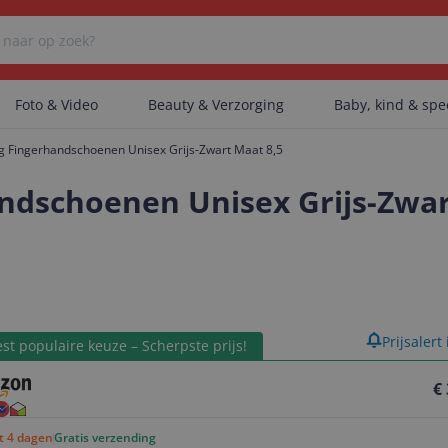
Foto & Video
Beauty & Verzorging
Baby, kind & sp
g Fingerhandschoenen Unisex Grijs-Zwart Maat 8,5
Er zijn geen categorieën gevonden.
ndschoenen Unisex Grijs-Zwar
Er zijn geen producten gevonden.
product
Prijsalert
Er zijn geen artikelen gevonden.
st populaire keuze – Scherpste prijs!
€
ot 4 dagen
Gratis verzending