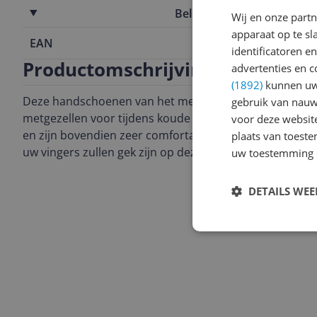
Belangrijkste kenmerken
Wij en onze part
apparaat op te s
EAN
4060485355
identificatoren e
Productomschrijving
advertenties en c
(1892)
kunnen uw 
Deze handschoenen van het merk Reusch voor Volwasse
gebruik van nauw
metgezellen voor tijdens koude dagen. Ze houden uw
voor deze websit
en zijn bovendien zeer comfortabel om te dragen. Waar
plaats van toest
uw vingers zullen gek zijn op deze handschoenen.
uw toestemming 
DETAILS WE