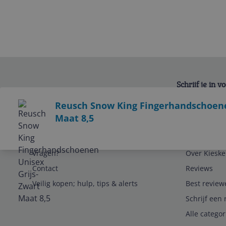
Schrijf je in 
Bekijk product
Reusch Snow King Fingerhandschoene
Maat 8,5
Service
Algemeen
Vragen?
Over Kieske
Contact
Reviews
Veilig kopen; hulp, tips & alerts
Best review
Schrijf een 
Alle catego