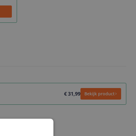
€ 31,99
Bekijk product
ws geschreven