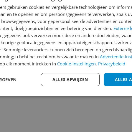
Heb jij dit product in bezi
ners gebruiken cookies en vergelijkbare technologieën om inform
laan en te openen en om persoonsgegevens te verwerken, zoals uw
met het schrijven van je re
527
n browsegegevens, voor gepersonaliseerde advertenties en conten
een review gemiddeld tuss
ontent, doelgroepinzichten en verbetering van diensten.
Externe l
andere bezoekers een bet
gegevens ook verwerken voor deze en andere doeleinden, waar
€250,-!
Klik hier voor de a
ne zijn de perfecte
keurige geolocatiegegevens en apparaateigenschappen. Uw keuze
 vingers aangenaam warm
e. Sommige leveranciers kunnen zich beroepen op gerechtvaardig
Cijfer
 u ze ook naartoe draagt -
emming; u hebt het recht om bezwaar te maken in
Advertentie-ins
Welk cijfer geef jij dit prod
op elk moment intrekken in
Cookie-instellingen
.
Privacybeleid
1
2
3
ERGEVEN
ALLES AFWIJZEN
ALLES 