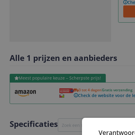
Che
Slide
Slide
1
2
Alle 1 prijzen en aanbieders
Bekijk product
Meest populaire keuze – Scherpste prijs!
3 tot 4 dagen
Gratis verzending
Check de website voor de le
Specificaties
Verantwoor