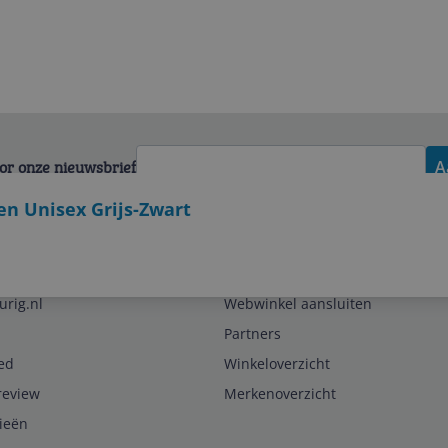
voor onze nieuwsbrief
A
n Unisex Grijs-Zwart
Zakelijk
urig.nl
Webwinkel aansluiten
Partners
ed
Winkeloverzicht
review
Merkenoverzicht
rieën