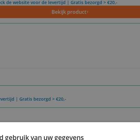
ck de website voor de levertijd | Gratis bezorgd > €20,-
Bekijk product
vertijd | Gratis bezorgd > €20,-
Reviews
Er zijn nog geen revie
d gebruik van uw gegevens