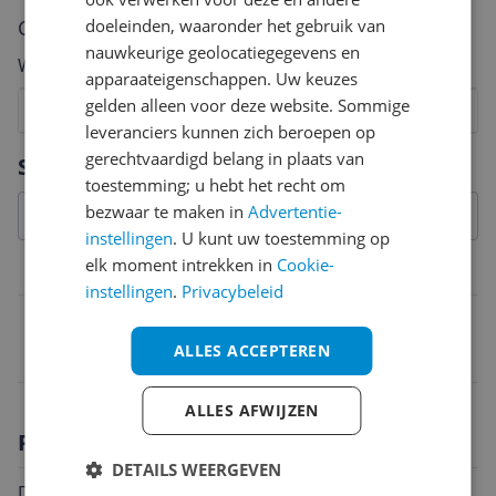
doeleinden, waaronder het gebruik van
Cijfer
nauwkeurige geolocatiegegevens en
Welk cijfer geef jij dit product?
apparaateigenschappen. Uw keuzes
gelden alleen voor deze website. Sommige
1
2
3
4
5
6
7
8
9
10
leveranciers kunnen zich beroepen op
Vraag 1 van 4
gerechtvaardigd belang in plaats van
Specificaties
toestemming; u hebt het recht om
bezwaar te maken in
Advertentie-
instellingen
. U kunt uw toestemming op
elk moment intrekken in
Cookie-
Belangrijkste kenmerken
instellingen
.
Privacybeleid
EAN
ALLES ACCEPTEREN
0887791727190
ALLES AFWIJZEN
Productomschrijving
DETAILS WEERGEVEN
Dames handschoenen van het merk Nike. De