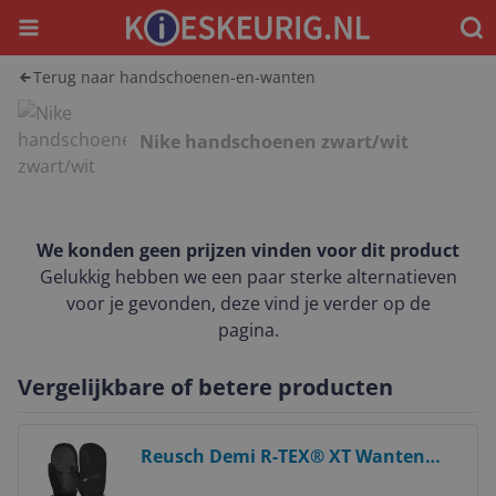
Menu
Waar
Terug naar handschoenen-en-wanten
Nike handschoenen zwart/wit
We konden geen prijzen vinden voor dit product
Gelukkig hebben we een paar sterke alternatieven
voor je gevonden, deze vind je verder op de
pagina.
Vergelijkbare of betere producten
Bekijk product
Reusch Demi R-TEX® XT Wanten
Dames - Zwart - Maat 7,5 -