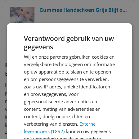
Bekijk product
Gummee Handschoen Grijs Blijf op
Anti Scratch Tandjes Wanten 0 - 3
Maanden Preemies en
v.a. € 17,04
Pasgeborenen Baby Shower
Verantwoord gebruik van uw
Bekijk product
gegevens
Wij en onze partners gebruiken cookies en
Reviews
vergelijkbare technologieën om informatie
op uw apparaat op te slaan en te openen
Er zijn nog geen reviews geschreven
en om persoonsgegevens te verwerken,
Heb jij dit product in bezit en wil je graag je mening
zoals uw IP-adres, unieke identificatoren
geven? Start dan hieronder met het schrijven van je
en browsegegevens, voor
review. Afhankelijk van de details duurt het schrijven
gepersonaliseerde advertenties en
content, meting van advertenties en
van een review gemiddeld tussen de 3 en 10 minuten.
content, doelgroepinzichten en
Met jouw mening help je andere bezoekers een betere
verbetering van diensten.
Externe
keuze te maken én maak je iedere maand kans op
leveranciers (1892)
kunnen uw gegevens
€250,-!
Klik hier voor de actievoorwaarden.
ook verwerken voor deze en andere