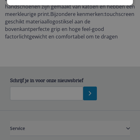
handschoenen zijn gemaakt van katoen en hebben een
meerkleurige print.Bijzondere kenmerken:touchscreen
geschikt materiaallogostiksel aan de
bovenkantperfecte grip en hoge feel-good
factorlichtgewicht en comfortabel om te dragen
Schrijf je in voor onze nieuwsbrief
Service