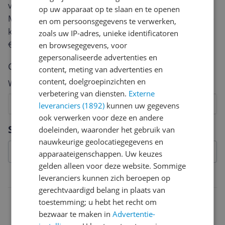
van een review gemiddeld tussen de 3 en 10 minuten.
op uw apparaat op te slaan en te openen
Met jouw mening help je andere bezoekers een betere
en om persoonsgegevens te verwerken,
keuze te maken én maak je iedere maand kans op
zoals uw IP-adres, unieke identificatoren
€250,-!
Klik hier voor de actievoorwaarden.
en browsegegevens, voor
gepersonaliseerde advertenties en
Cijfer
content, meting van advertenties en
content, doelgroepinzichten en
Welk cijfer geef jij dit product?
verbetering van diensten.
Externe
1
2
3
4
5
6
7
8
9
10
leveranciers (1892)
kunnen uw gegevens
ook verwerken voor deze en andere
Vraag 1 van 4
Specificaties
doeleinden, waaronder het gebruik van
nauwkeurige geolocatiegegevens en
apparaateigenschappen. Uw keuzes
gelden alleen voor deze website. Sommige
Belangrijkste kenmerken
leveranciers kunnen zich beroepen op
gerechtvaardigd belang in plaats van
opties
toestemming; u hebt het recht om
bezwaar te maken in
Advertentie-
Met opvangbak