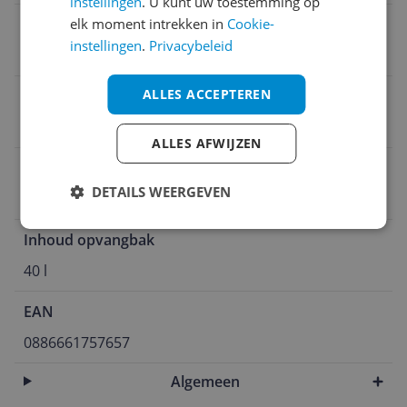
instellingen
. U kunt uw toestemming op
Maaibreedte
elk moment intrekken in
Cookie-
instellingen
.
Privacybeleid
37 cm
ALLES ACCEPTEREN
Gazonoppervlakte
500.000.000 mm²
ALLES AFWIJZEN
Vermogen
DETAILS WEERGEVEN
1.200 Hz
Inhoud opvangbak
40 l
EAN
0886661757657
Algemeen