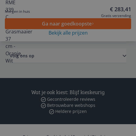
€ 283,41
Morgen in huis
Algemeen
Gratis verzending
Ga naar goedkoopste
Bekijk alle prijzen
Zakelijk
Volg ons op
Wat je ook kiest: Blijf kieskeurig
Gecontroleerde reviews
Betrouwbare webshops
Heldere prijzen