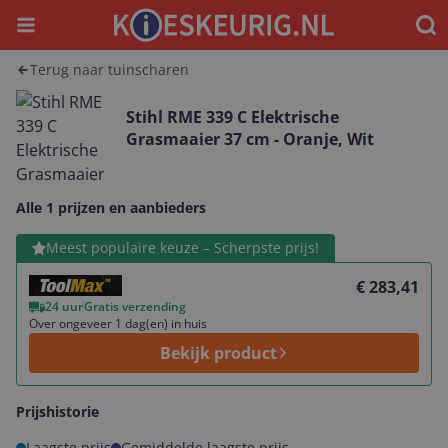
Menu
Waar
Terug naar tuinscharen
Stihl RME 339 C Elektrische
Grasmaaier 37 cm - Oranje, Wit
Alle 1 prijzen en aanbieders
Bekijk product
Meest populaire keuze – Scherpste prijs!
€ 283,41
24 uur
Gratis verzending
Over ongeveer 1 dag(en) in huis
Bekijk product
Prijshistorie
Laagste prijs
Gemiddelde laagste prijs