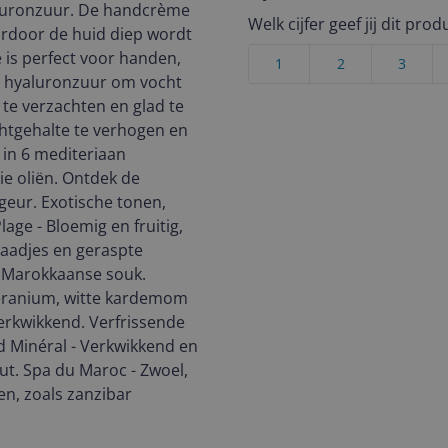
aluronzuur. De handcrème
Welk cijfer geef jij dit prod
aardoor de huid diep wordt
 is perfect voor handen,
1
2
3
, hyaluronzuur om vocht
te verzachten en glad te
htgehalte te verhogen en
 in 6 mediteriaan
ie oliën. Ontdek de
geur. Exotische tonen,
ge - Bloemig en fruitig,
aadjes en geraspte
n Marokkaanse souk.
eranium, witte kardemom
verkwikkend. Verfrissende
d Minéral - Verkwikkend en
t. Spa du Maroc - Zwoel,
n, zoals zanzibar