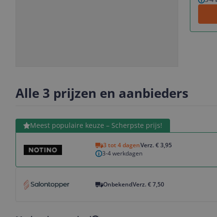
Slide
Slide
1
2
Alle 3 prijzen en aanbieders
Bekijk product
Meest populaire keuze – Scherpste prijs!
3 tot 4 dagen
Verz. € 3,95
3-4 werkdagen
Bekijk product
Onbekend
Verz. € 7,50