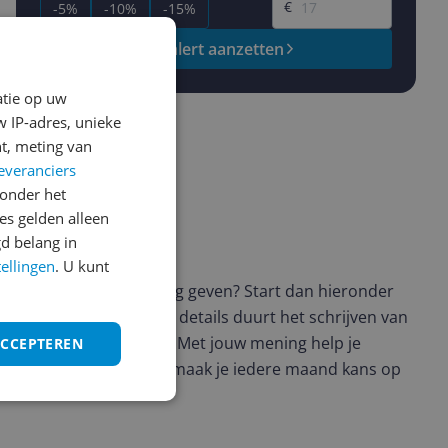
€
-5%
-10%
-15%
Prijsalert aanzetten
atie op uw
 IP-adres, unieke
t, meting van
everanciers
onder het
s gelden alleen
d belang in
ws geschreven
tellingen
. U kunt
t en wil je graag je mening geven? Start dan hieronder
view. Afhankelijk van de details duurt het schrijven van
en de 3 en 10 minuten. Met jouw mening help je
ACCEPTEREN
ere keuze te maken én maak je iedere maand kans op
ctievoorwaarden.