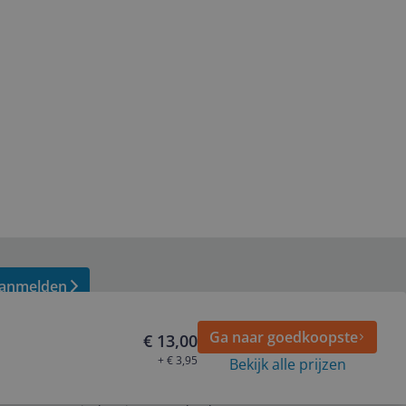
anmelden
Ga naar goedkoopste
€ 13,00
+ € 3,95
Bekijk alle prijzen
Volg ons op