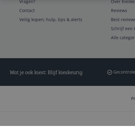
Vragen?
Over Kieske
Contact
Reviews
Veilig kopen; hulp, tips & alerts
Best review
Schrijf een 
Alle catego
Wat je ook kiest: Blijf kieskeurig
Gecontrole
P