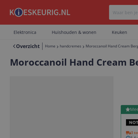
Elektronica
Huishouden & wonen
Keuken
Overzicht
Home
handcremes
Moroccanoil Hand Cream Berg
Moroccanoil Hand Cream B
Bekijk 
Mee
Vorige
Volgende
3 t
3-4