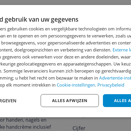
d gebruik van uw gegevens
ners gebruiken cookies en vergelijkbare technologieën om inform
jsupdate
laan en te openen en om persoonsgegevens te verwerken, zoals uw
n browsegegevens, voor gepersonaliseerde advertenties en conten
ontent, doelgroepinzichten en verbetering van diensten.
Externe l
gegevens ook verwerken voor deze en andere doeleinden, waar
keurige geolocatiegegevens en apparaateigenschappen. Uw keuze
Reviews
e. Sommige leveranciers kunnen zich beroepen op gerechtvaardig
Er zijn nog geen revie
emming; u hebt het recht om bezwaar te maken in
Advertentie-ins
op elk moment intrekken in
Cookie-instellingen
Heb jij dit product in bezi
.
Privacybeleid
met het schrijven van je re
488
een review gemiddeld tuss
ERGEVEN
ALLES AFWIJZEN
ALLES 
andere bezoekers een bet
€250,-!
Klik hier voor de a
oor handen, nagels en
ke handcrème inclusief
Cijfer