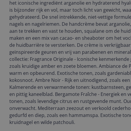
het iconische ingrediënt arganolie en hydraterend hy
is bijzonder rijk en vol, maar toch licht van gewicht, w
gehydrateerd. De snel intrekkende, niet-vettige formule
nagels en nagelriemen. De handcrème bevat arganolie
aan te trekken en vast te houden, squalane om de huid 
maken en een mix van cacao- en sheaboter om het voc
de huidbarrière te versterken. De crème is verkrijgbaar
geïnspireerde geuren en vrij van parabenen en mineral
collectie: Fragrance Originale - Iconische kenmerkende 
zoals kruidige amber en zoete bloemen. Ambiance de Pla
warm en opbeurend. Exotische tonen, zoals gardeniabl
kokosnoot. Ambre Noir - Rijk en uitnodigend, zoals ee
Kalmerende en verwarmende tonen: kustbarnsteen, g
en pittig kaneelblad. Bergamote Fraîche - Energiek en 
tonen, zoals levendige citrus en rustgevende munt. Ou
onverwacht. Mediterraan zeezout en verkoold cederhou
gedurfd en diep, zoals een hammamspa. Exotische tone
kruidnagel en wilde patchouli.