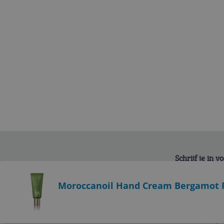
Schrijf je in 
Bekijk product
Moroccanoil Hand Cream Bergamot 
Service
Algemeen