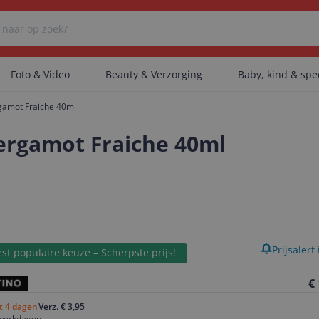
Foto & Video
Beauty & Verzorging
Baby, kind & sp
amot Fraiche 40ml
Er zijn geen categorieën gevonden.
ergamot Fraiche 40ml
Er zijn geen producten gevonden.
Er zijn geen artikelen gevonden.
product
Prijsalert
st populaire keuze – Scherpste prijs!
€
ot 4 dagen
Verz. € 3,95
 werkdagen