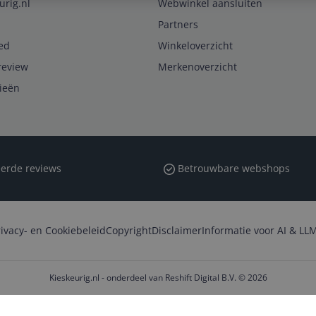
urig.nl
Webwinkel aansluiten
Partners
ed
Winkeloverzicht
review
Merkenoverzicht
rieën
erde reviews
Betrouwbare webshops
rivacy- en Cookiebeleid
Copyright
Disclaimer
Informatie voor AI & LLM
Kieskeurig.nl - onderdeel van Reshift Digital B.V. © 2026