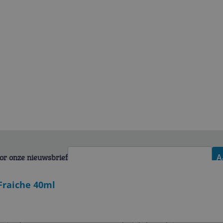
voor onze nieuwsbrief
A
Fraiche 40ml
Zakelijk