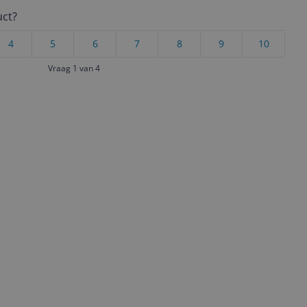
uct?
4
5
6
7
8
9
10
Vraag 1 van 4