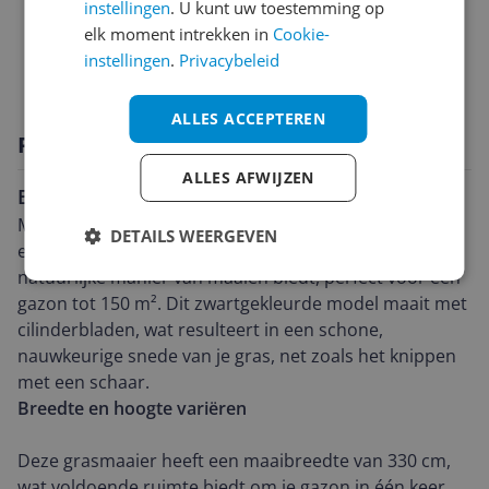
instellingen
. U kunt uw toestemming op
Functies
elk moment intrekken in
Cookie-
instellingen
.
Privacybeleid
Technisch
ALLES ACCEPTEREN
Productomschrijving
ALLES AFWIJZEN
Een verantwoorde keuze voor het gazon
Met de Gardena Kooimesmaaier 330 haal je een
DETAILS WEERGEVEN
efficiënte, handmatige grasmaaier in huis die een
natuurlijke manier van maaien biedt, perfect voor een
gazon tot 150 m². Dit zwartgekleurde model maait met
cilinderbladen, wat resulteert in een schone,
nauwkeurige snede van je gras, net zoals het knippen
met een schaar.
Breedte en hoogte variëren
Deze grasmaaier heeft een maaibreedte van 330 cm,
wat voldoende ruimte biedt om je gazon in één keer