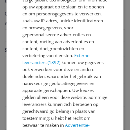
€250,-!
Klik hier voor de actievoorwaarden.
op uw apparaat op te slaan en te openen
Cijfer
en om persoonsgegevens te verwerken,
zoals uw IP-adres, unieke identificatoren
Welk cijfer geef jij dit product?
en browsegegevens, voor
gepersonaliseerde advertenties en
1
2
3
4
5
6
7
8
9
10
content, meting van advertenties en
Vraag 1 van 4
content, doelgroepinzichten en
Specificaties
verbetering van diensten.
Externe
leveranciers (1892)
kunnen uw gegevens
ook verwerken voor deze en andere
doeleinden, waaronder het gebruik van
Capaciteit
nauwkeurige geolocatiegegevens en
Gazonoppervlakte
apparaateigenschappen. Uw keuzes
gelden alleen voor deze website. Sommige
tot 200 m²
leveranciers kunnen zich beroepen op
gerechtvaardigd belang in plaats van
EAN
toestemming; u hebt het recht om
4078500023351
bezwaar te maken in
Advertentie-