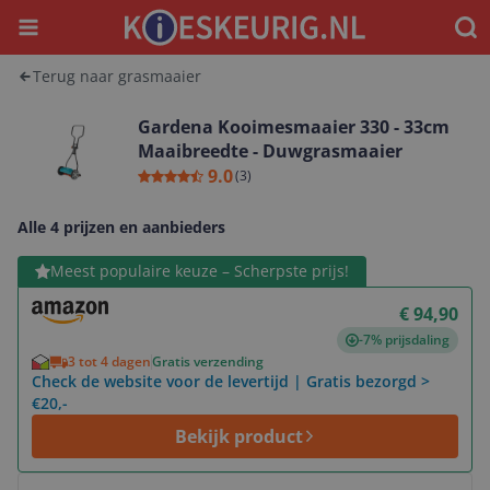
Menu
Waar
Terug naar grasmaaier
Gardena Kooimesmaaier 330 - 33cm
Maaibreedte - Duwgrasmaaier
9.0
(
3
)
Alle 4 prijzen en aanbieders
Bekijk product
Meest populaire keuze – Scherpste prijs!
€ 94,90
-7% prijsdaling
3 tot 4 dagen
Gratis verzending
Check de website voor de levertijd | Gratis bezorgd >
€20,-
Bekijk product
Bekijk product