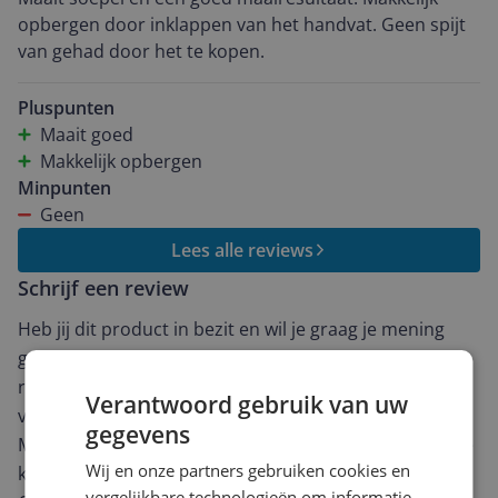
opbergen door inklappen van het handvat. Geen spijt
van gehad door het te kopen.
Pluspunten
Maait goed
Makkelijk opbergen
Minpunten
Geen
Lees alle reviews
Schrijf een review
Heb jij dit product in bezit en wil je graag je mening
geven? Start dan hieronder met het schrijven van je
review. Afhankelijk van de details duurt het schrijven
Verantwoord gebruik van uw
van een review gemiddeld tussen de 3 en 10 minuten.
gegevens
Met jouw mening help je andere bezoekers een betere
Wij en onze partners gebruiken cookies en
keuze te maken én maak je iedere maand kans op
vergelijkbare technologieën om informatie