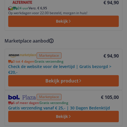
€ 94,90
24 uur
Verz. € 6,95
Op werkdagen voor 22.00 besteld, morgen in huis!
Bekijk
Marketplace aanbod
Bekijk product
€ 94,90
Marketplace
3 tot 4 dagen
Gratis verzending
Check de website voor de levertijd | Gratis bezorgd >
€20,-
Bekijk product
Bekijk product
€ 105,00
Marketplace
6 of meer dagen
Gratis verzending
Gratis verzending vanaf € 25,- | 30 Dagen Bedenktijd
Bekijk