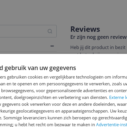
Reviews
Er zijn nog geen revie
Heb jij dit product in bezi
met het schrijven van je re
een review gemiddeld tuss
d gebruik van uw gegevens
andere bezoekers een bet
€250,-!
Klik hier voor de a
ners gebruiken cookies en vergelijkbare technologieën om inform
laan en te openen en om persoonsgegevens te verwerken, zoals uw
Cijfer
n browsegegevens, voor gepersonaliseerde advertenties en conten
ontent, doelgroepinzichten en verbetering van diensten.
Externe l
Welk cijfer geef jij dit prod
gegevens ook verwerken voor deze en andere doeleinden, waar
1
2
3
keurige geolocatiegegevens en apparaateigenschappen. Uw keuze
e. Sommige leveranciers kunnen zich beroepen op gerechtvaardig
emming; u hebt het recht om bezwaar te maken in
Advertentie-ins