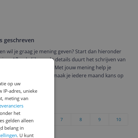
ws geschreven
t en wil je graag je mening geven? Start dan hieronder
view. Afhankelijk van de details duurt het schrijven van
en de 3 en 10 minuten. Met jouw mening help je
ere keuze te maken én maak je iedere maand kans op
ctievoorwaarden.
atie op uw
 IP-adres, unieke
t, meting van
everanciers
uct?
onder het
4
5
6
7
8
9
10
s gelden alleen
d belang in
Vraag 1 van 4
tellingen
. U kunt