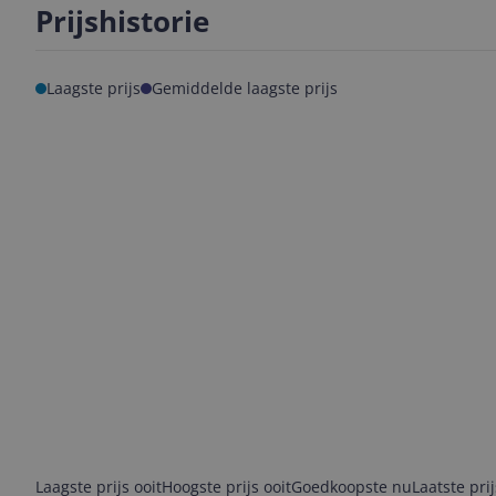
Prijshistorie
Laagste prijs
Gemiddelde laagste prijs
Laagste prijs ooit
Hoogste prijs ooit
Goedkoopste nu
Laatste pri