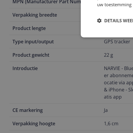
MPN (Manufacturer Part Number)
.
uw toestemming 
Verpakking breedte
6,7 cm
DETAILS WE
Product lengte
11,2 cm
Type input/output
GPS tracker
Product gewicht
22 g
Introductie
NARVIE - Blu
er abonnemen
ocatie via ap
& iPhone - Sle
atis app
CE markering
Ja
Verpakking hoogte
1,6 cm