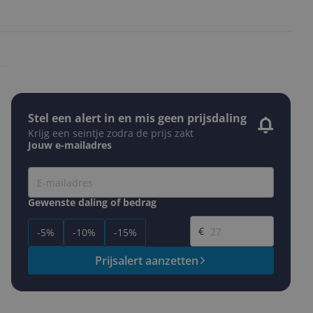
Stel een alert in en mis geen prijsdaling
Krijg een seintje zodra de prijs zakt
Jouw e-mailadres
Gewenste daling of bedrag
Gewenste prijs
€
-5%
-10%
-15%
Prijsalert aanzetten