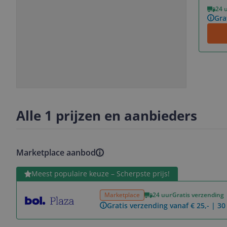
Vorige
Volgende
24 
Gra
Slide
Slide
Slide
1
2
3
Alle 1 prijzen en aanbieders
Marketplace aanbod
Bekijk product
Meest populaire keuze – Scherpste prijs!
Marketplace
24 uur
Gratis verzending
Gratis verzending vanaf € 25,- | 3