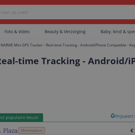
Foto & Video
Beauty & Verzorging
Baby, kind & sp
NARVIE Mini GPS Tracker - Real-time Tracking - Android/iPhone Compatible - Key
Er zijn geen categorieën gevonden.
Real-time Tracking - Android/
Er zijn geen producten gevonden.
Er zijn geen artikelen gevonden.
product
Prijsalert
st populaire keuze
€
Marketplace