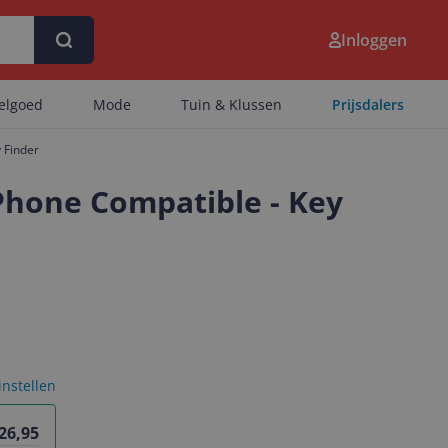
Inloggen
eelgoed
Mode
Tuin & Klussen
Prijsdalers
 Finder
iPhone Compatible - Key
 instellen
 26,95