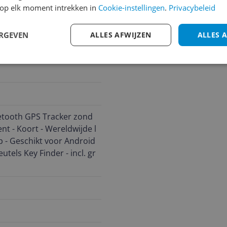
op elk moment intrekken in
Cookie-instellingen
.
Privacybeleid
ERGEVEN
ALLES AFWIJZEN
ALLES 
etooth GPS Tracker zond
t - Koort - Wereldwijde l
p - Geschikt voor Android 
utels Key Finder - incl. gr