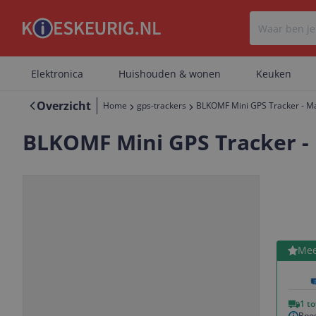
Elektronica
Huishouden & wonen
Keuken
Overzicht
Home
gps-trackers
BLKOMF Mini GPS Tracker - Mag
BLKOMF Mini GPS Tracker - 
Bekijk 
Mee
Vorige
Volgende
1 t
Bpos