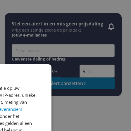
Stel een alert in en mis geen prijsdaling
Krijg een seintje zodra de prijs zakt
Jouw e-mailadres
Gewenste daling of bedrag
Gewenste prijs
€
-5%
-10%
-15%
Prijsalert aanzetten
atie op uw
 IP-adres, unieke
t, meting van
everanciers
onder het
s gelden alleen
d belang in