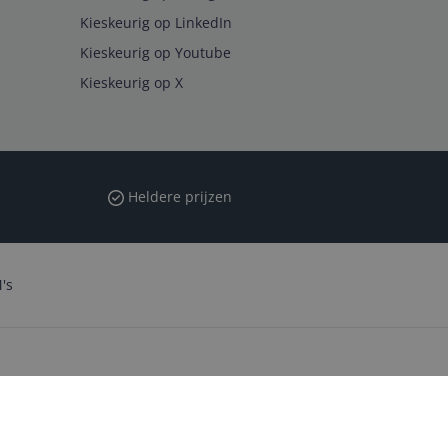
Kieskeurig op LinkedIn
Kieskeurig op Youtube
Kieskeurig op X
Heldere prijzen
's