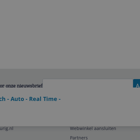
voor onze nieuwsbrief
A
 - Auto - Real Time -
Zakelijk
urig.nl
Webwinkel aansluiten
Partners