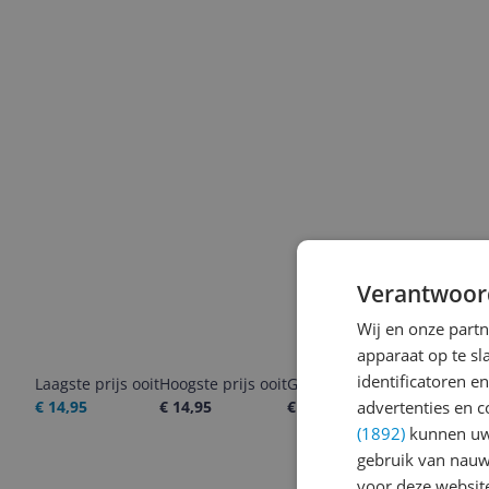
Verantwoor
Wij en onze part
apparaat op te s
identificatoren e
Laagste prijs ooit
Hoogste prijs ooit
Goedkoopste nu
Laatste pri
€ 14,95
€ 14,95
€ 14,95
advertenties en c
06-08-2026
(1892)
kunnen uw 
gebruik van nauw
voor deze websit