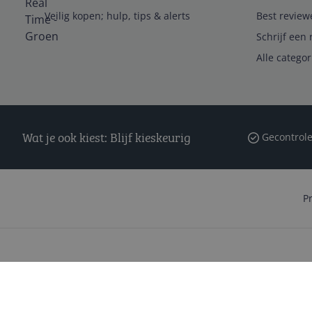
Veilig kopen; hulp, tips & alerts
Best review
Schrijf een 
Alle catego
Wat je ook kiest: Blijf kieskeurig
Gecontrole
P