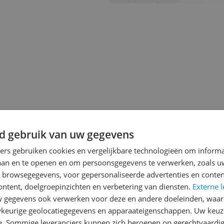
d gebruik van uw gegevens
ners gebruiken cookies en vergelijkbare technologieën om inform
laan en te openen en om persoonsgegevens te verwerken, zoals uw
n browsegegevens, voor gepersonaliseerde advertenties en conten
jsupdate
ontent, doelgroepinzichten en verbetering van diensten.
Externe l
gegevens ook verwerken voor deze en andere doeleinden, waar
keurige geolocatiegegevens en apparaateigenschappen. Uw keuze
e. Sommige leveranciers kunnen zich beroepen op gerechtvaardig