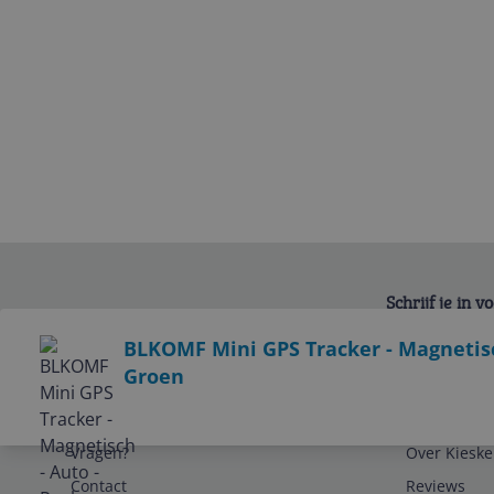
Schrijf je in 
Bekijk product
BLKOMF Mini GPS Tracker - Magnetisch
Groen
Service
Algemeen
Vragen?
Over Kieske
Contact
Reviews