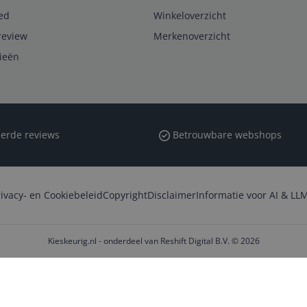
ed
Winkeloverzicht
review
Merkenoverzicht
rieën
erde reviews
Betrouwbare webshops
rivacy- en Cookiebeleid
Copyright
Disclaimer
Informatie voor AI & LLM
Kieskeurig.nl - onderdeel van Reshift Digital B.V. © 2026