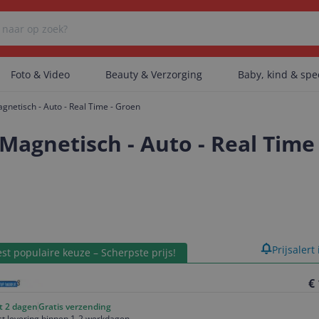
Foto & Video
Beauty & Verzorging
Baby, kind & sp
netisch - Auto - Real Time - Groen
Er zijn geen categorieën gevonden.
Magnetisch - Auto - Real Time
Er zijn geen producten gevonden.
Er zijn geen artikelen gevonden.
product
Prijsalert
st populaire keuze – Scherpste prijs!
€
ot 2 dagen
Gratis verzending
t levering binnen 1-2 werkdagen