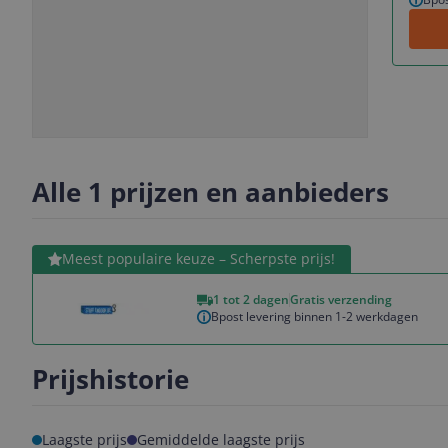
Slide
Slide
1
2
Alle 1 prijzen en aanbieders
Bekijk product
Meest populaire keuze – Scherpste prijs!
1 tot 2 dagen
Gratis verzending
Bpost levering binnen 1-2 werkdagen
Prijshistorie
Laagste prijs
Gemiddelde laagste prijs