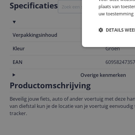
Specificaties
plaats van toest
uw toestemming 
Productinformatie
DETAILS WE
Verpakkingsinhoud
1x USB opla
Kleur
Groen
EAN
6095824735
Overige kenmerken
Productomschrijving
Beveilig jouw fiets, auto of ander voertuig met deze han
van diefstal kun je de locatie van je voertuig eenvoudig
tracker.