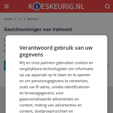
Menu
Waar
Home
Valmont
More
Gezichtsreiniger van Valmont
Ontdek het complete aanbod gezichtsreiniger van Valmont.
Vergelijk prijzen, specificaties en reviews om de beste
Verantwoord gebruik van uw
Valmont gezichtsreiniger te vinden die bij jou past.
gegevens
Wij en onze partners gebruiken cookies en
filter
vergelijkbare technologieën om informatie
Bekij
op uw apparaat op te slaan en te openen
en om persoonsgegevens te verwerken,
zoals uw IP-adres, unieke identificatoren
en browsegegevens, voor
Schrijf je in voor onze nieuwsbrief
gepersonaliseerde advertenties en
content, meting van advertenties en
content, doelgroepinzichten en