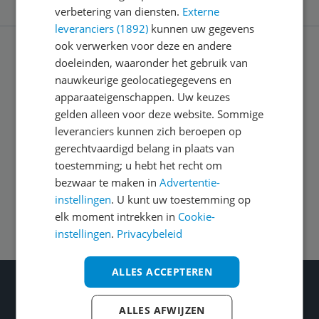
verbetering van diensten.
Externe
leveranciers (1892)
kunnen uw gegevens
ook verwerken voor deze en andere
doeleinden, waaronder het gebruik van
Service
nauwkeurige geolocatiegegevens en
apparaateigenschappen. Uw keuzes
Algemeen
gelden alleen voor deze website. Sommige
leveranciers kunnen zich beroepen op
gerechtvaardigd belang in plaats van
Zakelijk
toestemming; u hebt het recht om
bezwaar te maken in
Advertentie-
instellingen
. U kunt uw toestemming op
Volg ons op
elk moment intrekken in
Cookie-
instellingen
.
Privacybeleid
ALLES ACCEPTEREN
Wat je ook kiest: Blijf kieskeurig
Gecontroleerde reviews
ALLES AFWIJZEN