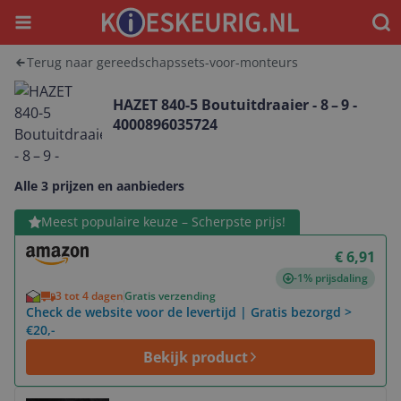
Menu
Waar
Terug naar gereedschapssets-voor-monteurs
HAZET 840-5 Boutuitdraaier - 8 – 9 -
4000896035724
Alle 3 prijzen en aanbieders
Bekijk product
Meest populaire keuze – Scherpste prijs!
€ 6,91
-1% prijsdaling
3 tot 4 dagen
Gratis verzending
Check de website voor de levertijd | Gratis bezorgd >
€20,-
Bekijk product
Bekijk product