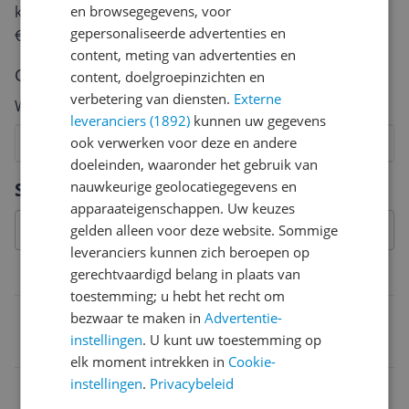
en browsegegevens, voor
keuze te maken én maak je iedere maand kans op
gepersonaliseerde advertenties en
€250,-!
Klik hier voor de actievoorwaarden.
content, meting van advertenties en
Cijfer
content, doelgroepinzichten en
verbetering van diensten.
Externe
Welk cijfer geef jij dit product?
leveranciers (1892)
kunnen uw gegevens
ook verwerken voor deze en andere
1
2
3
4
5
6
7
8
9
10
doeleinden, waaronder het gebruik van
Vraag 1 van 4
nauwkeurige geolocatiegegevens en
Specificaties
apparaateigenschappen. Uw keuzes
gelden alleen voor deze website. Sommige
leveranciers kunnen zich beroepen op
gerechtvaardigd belang in plaats van
Belangrijkste kenmerken
toestemming; u hebt het recht om
EAN
bezwaar te maken in
Advertentie-
instellingen
. U kunt uw toestemming op
4000896035724
elk moment intrekken in
Cookie-
instellingen
.
Privacybeleid