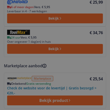
€ 25,99
6 of meer dagen
Verz. € 5,95
Leverbaar in 4 - 7 werkdagen
Bekijk
Bekijk product
€ 34,76
24 uur
Verz. € 5,95
Over ongeveer 1 dag(en) in huis
Bekijk
Marketplace aanbod
Bekijk product
€ 25,54
Marketplace
Onbekend
Gratis verzending
Check de website voor de levertijd | Gratis bezorgd >
€20,-
Bekijk product