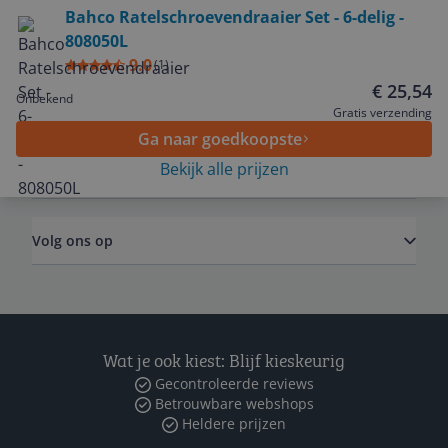
Bekijk product
Bahco Ratelschroevendraaier Set - 6-delig -
808050L
Service
9.0
(
1
)
€ 25,54
Onbekend
Algemeen
Gratis verzending
Ga naar goedkoopste
Bekijk alle prijzen
Zakelijk
Volg ons op
Wat je ook kiest: Blijf kieskeurig
Gecontroleerde reviews
Betrouwbare webshops
Heldere prijzen