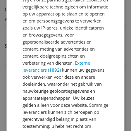
vergelijkbare technologieën om informatie
Cijfer
op uw apparaat op te slaan en te openen
Welk cijfer geef jij dit product?
en om persoonsgegevens te verwerken,
zoals uw IP-adres, unieke identificatoren
1
2
3
4
5
6
7
8
9
10
en browsegegevens, voor
gepersonaliseerde advertenties en
Vraag 1 van 4
Specificaties
content, meting van advertenties en
content, doelgroepinzichten en
verbetering van diensten.
Externe
leveranciers (1892)
kunnen uw gegevens
Overige kenmerken
ook verwerken voor deze en andere
doeleinden, waaronder het gebruik van
CE markering
nauwkeurige geolocatiegegevens en
Ja
apparaateigenschappen. Uw keuzes
gelden alleen voor deze website. Sommige
Verpakking lengte
leveranciers kunnen zich beroepen op
gerechtvaardigd belang in plaats van
28,3 cm
toestemming; u hebt het recht om