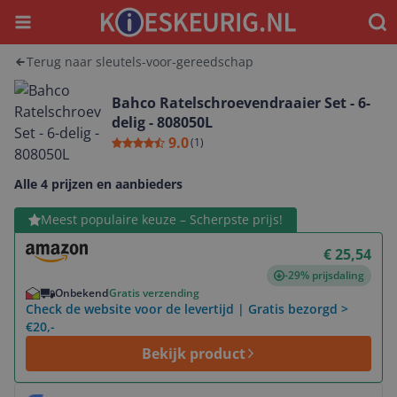
Menu
Waar
Terug naar sleutels-voor-gereedschap
Bahco Ratelschroevendraaier Set - 6-
delig - 808050L
9.0
(
1
)
Alle 4 prijzen en aanbieders
Bekijk product
Meest populaire keuze – Scherpste prijs!
€ 25,54
-29% prijsdaling
Onbekend
Gratis verzending
Check de website voor de levertijd | Gratis bezorgd >
€20,-
Bekijk product
Bekijk product