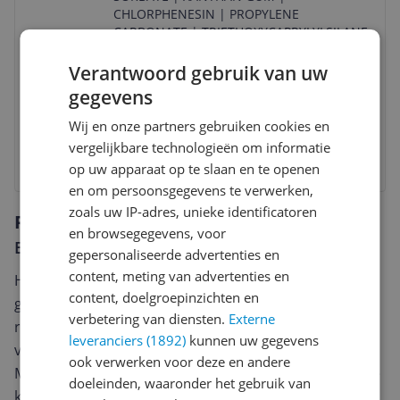
CHLORPHENESIN | PROPYLENE
CARBONATE | TRIETHOXYCAPRYLYLSILANE
| ALUMINUM HYDROXIDE | PARFUM
(FRAGRANCE) | [ + / - (MAY CONTAIN) | CI
Verantwoord gebruik van uw
77007 (ULTRAMARINES) | CI 77491
gegevens
v.a. € 46,50
-9%
Wij en onze partners gebruiken cookies en
vergelijkbare technologieën om informatie
Bekijk product
op uw apparaat op te slaan en te openen
en om persoonsgegevens te verwerken,
zoals uw IP-adres, unieke identificatoren
Reviews
en browsegegevens, voor
Er zijn nog geen reviews geschreven
gepersonaliseerde advertenties en
content, meting van advertenties en
Heb jij dit product in bezit en wil je graag je mening
content, doelgroepinzichten en
geven? Start dan hieronder met het schrijven van je
verbetering van diensten.
Externe
review. Afhankelijk van de details duurt het schrijven
leveranciers (1892)
kunnen uw gegevens
van een review gemiddeld tussen de 3 en 10 minuten.
ook verwerken voor deze en andere
Met jouw mening help je andere bezoekers een betere
doeleinden, waaronder het gebruik van
keuze te maken én maak je iedere maand kans op