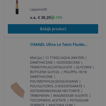
Lippenstift - Dames
Lippenstift
v.a. € 38,25
-15%
Bekijk product
Bekijk product
CHANEL Ultra Le Teint Fluide
Foundation - BR22 - 30ml
Mat
|
Ja
|
| CI 77492
|
AQUA (WATER) |
DIMETHICONE | ISODODECANE |
TRIMETHYLSILOXYSILICATE | GLYCERIN |
BUTYLENE GLYCOL | PEG/PPG-18/18
DIMETHICONE |
POLYMETHYLSILSESQUIOXANE |
POLYGLYCERYL-3 DIISOSTEARATE |
DISTEARDIMONIUM HECTORITE |
TRIBEHENIN | MAGNESIUM SULFATE |
TOCOPHERYL ACETATE | POTASSIUM
SORBATE | XANTHAN GUM |