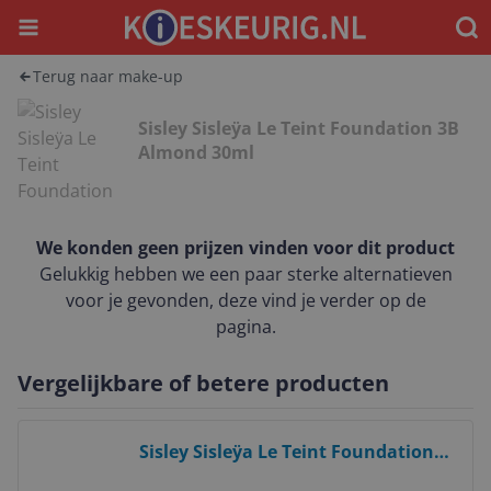
Menu
Waar
Terug naar make-up
Sisley Sisleÿa Le Teint Foundation 3B
Almond 30ml
We konden geen prijzen vinden voor dit product
Gelukkig hebben we een paar sterke alternatieven
voor je gevonden, deze vind je verder op de
pagina.
Vergelijkbare of betere producten
Bekijk product
Sisley Sisleÿa Le Teint Foundation
2R Organza 30 ml