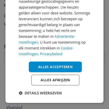
nauwkeurige geolocatiegegevens en
€250,-!
Klik hier voor de actievoorwaarden.
apparaateigenschappen. Uw keuzes
gelden alleen voor deze website. Sommige
Cijfer
leveranciers kunnen zich beroepen op
Welk cijfer geef jij dit product?
gerechtvaardigd belang in plaats van
toestemming; u hebt het recht om
1
2
3
4
5
6
7
8
9
10
bezwaar te maken in
Advertentie-
instellingen
. U kunt uw toestemming op
Vraag 1 van 4
Specificaties
elk moment intrekken in
Cookie-
instellingen
.
Privacybeleid
ALLES ACCEPTEREN
Productinformatie
Ingrediënten
ALLES AFWIJZEN
BUTYLENE GLYCOL
DETAILS WEERGEVEN
Substantie
Vloeistof