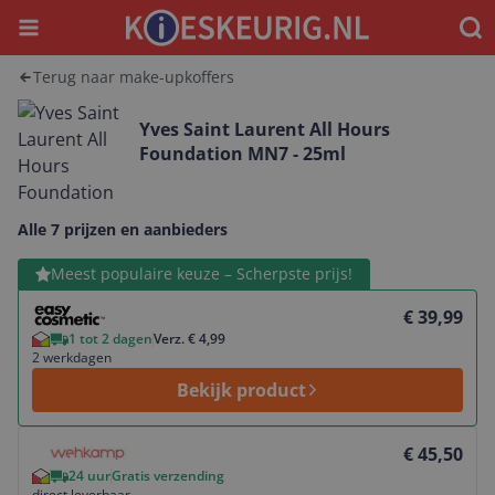
Menu
Waar
Terug naar make-upkoffers
Yves Saint Laurent All Hours
Foundation MN7 - 25ml
Alle 7 prijzen en aanbieders
Bekijk product
Meest populaire keuze – Scherpste prijs!
€ 39,99
1 tot 2 dagen
Verz. € 4,99
2 werkdagen
Bekijk product
Bekijk product
€ 45,50
24 uur
Gratis verzending
direct leverbaar