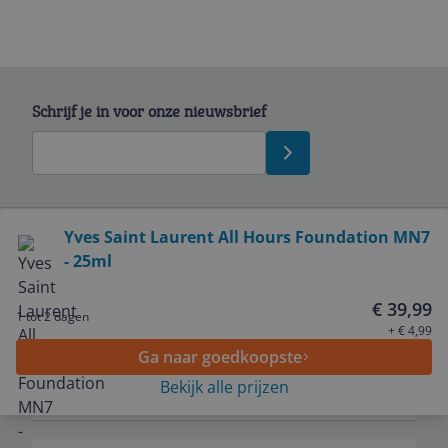
Schrijf je in voor onze nieuwsbrief
Bekijk product
Yves Saint Laurent All Hours Foundation MN7
- 25ml
Service
€ 39,99
1 tot 2 dagen
Algemeen
+ € 4,99
Ga naar goedkoopste
Bekijk alle prijzen
Zakelijk