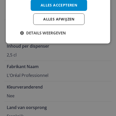
Houdbaarheid gesloten product
ALLES ACCEPTEREN
zie ‘Houdbaarheid periode na opening’
ALLES AFWIJZEN
Huidskleur
DETAILS WEERGEVEN
Lichte huidskleur
Inhoud per dispenser
2,5 cl
Fabrikant Naam
L'Oréal Professionnel
Kleurveranderend
Nee
Land van oorsprong