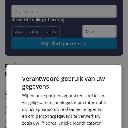
Gewenste daling of bedrag
Gewenste prijs
€
-5%
-10%
-15%
Prijsalert aanzetten
Reviews
Er zijn nog geen reviews geschreven
Verantwoord gebruik van uw
Heb jij dit product in bezit en wil je graag je mening
gegevens
geven? Start dan hieronder met het schrijven van je
Wij en onze partners gebruiken cookies en
review. Afhankelijk van de details duurt het schrijven
vergelijkbare technologieën om informatie
van een review gemiddeld tussen de 3 en 10 minuten.
op uw apparaat op te slaan en te openen
Met jouw mening help je andere bezoekers een betere
en om persoonsgegevens te verwerken,
keuze te maken én maak je iedere maand kans op
zoals uw IP-adres, unieke identificatoren