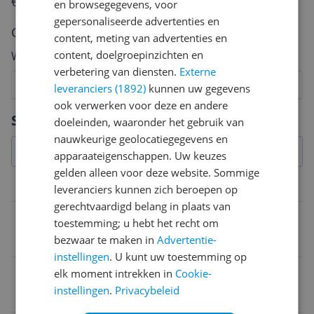
€250,-!
Klik hier voor de actievoorwaarden.
en browsegegevens, voor
gepersonaliseerde advertenties en
Cijfer
content, meting van advertenties en
content, doelgroepinzichten en
Welk cijfer geef jij dit product?
verbetering van diensten.
Externe
1
2
3
4
5
6
7
8
9
10
leveranciers (1892)
kunnen uw gegevens
ook verwerken voor deze en andere
Vraag 1 van 4
Specificaties
doeleinden, waaronder het gebruik van
nauwkeurige geolocatiegegevens en
apparaateigenschappen. Uw keuzes
gelden alleen voor deze website. Sommige
Overige kenmerken
leveranciers kunnen zich beroepen op
gerechtvaardigd belang in plaats van
Voorzorgsmaatregelen
toestemming; u hebt het recht om
bezwaar te maken in
Advertentie-
Niet van toepassing
instellingen
. U kunt uw toestemming op
Dekking
elk moment intrekken in
Cookie-
instellingen
.
Privacybeleid
Volledig dekkend