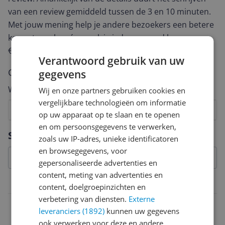
van een review gemiddeld tussen de 3 en 10 minuten.
Met jouw mening help je andere bezoekers een betere
keuze te maken én maak je iedere maand kans op
€250,-!
Klik hier voor de actievoorwaarden.
Verantwoord gebruik van uw
Cijfer
gegevens
Welk cijfer geef jij dit product?
Wij en onze partners gebruiken cookies en
vergelijkbare technologieën om informatie
1
2
3
4
5
6
7
8
9
10
op uw apparaat op te slaan en te openen
en om persoonsgegevens te verwerken,
Vraag 1 van 4
Specificaties
zoals uw IP-adres, unieke identificatoren
en browsegegevens, voor
gepersonaliseerde advertenties en
content, meting van advertenties en
Productinformatie
content, doelgroepinzichten en
verbetering van diensten.
Externe
Ingrediënten
leveranciers (1892)
kunnen uw gegevens
CI 77492 (IRON OXIDES)
ook verwerken voor deze en andere