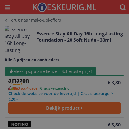
Menu
Waar
Terug naar make-upkoffers
Essence Stay All Day 16h Long-Lasting
Foundation - 20 Soft Nude - 30ml
Alle 3 prijzen en aanbieders
Bekijk product
Meest populaire keuze – Scherpste prijs!
€ 3,80
3 tot 4 dagen
Gratis verzending
Check de website voor de levertijd | Gratis bezorgd >
€20,-
Bekijk product
Bekijk product
€ 3,80