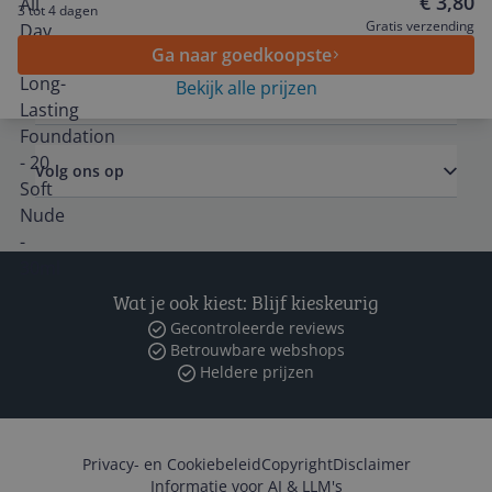
€ 3,80
3 tot 4 dagen
Algemeen
Gratis verzending
Ga naar goedkoopste
Bekijk alle prijzen
Zakelijk
Volg ons op
Wat je ook kiest: Blijf kieskeurig
Gecontroleerde reviews
Betrouwbare webshops
Heldere prijzen
Privacy- en Cookiebeleid
Copyright
Disclaimer
Informatie voor AI & LLM's