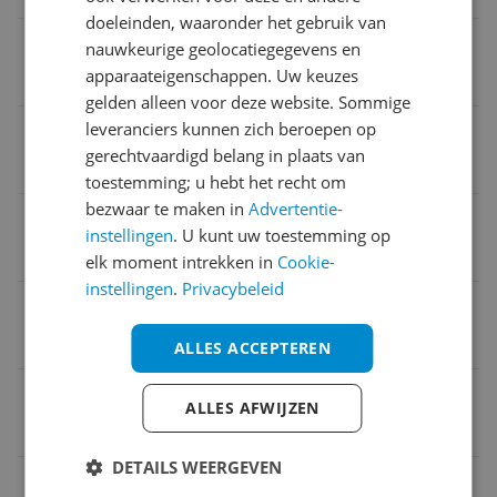
doeleinden, waaronder het gebruik van
Kleurcode
nauwkeurige geolocatiegegevens en
apparaateigenschappen. Uw keuzes
20
gelden alleen voor deze website. Sommige
leveranciers kunnen zich beroepen op
Substantie
gerechtvaardigd belang in plaats van
Cream (substance)
toestemming; u hebt het recht om
bezwaar te maken in
Advertentie-
Dermatologisch getest
instellingen
. U kunt uw toestemming op
Nee
elk moment intrekken in
Cookie-
instellingen
.
Privacybeleid
Kleur
Soft Nude
ALLES ACCEPTEREN
EAN
ALLES AFWIJZEN
4059729308207
DETAILS WEERGEVEN
Algemeen