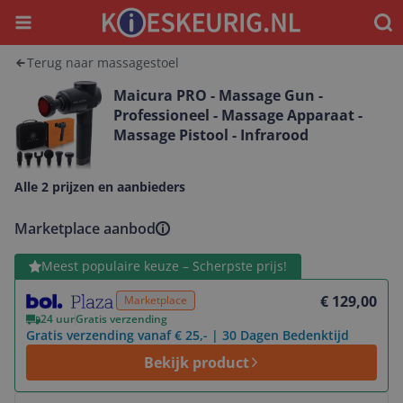
Menu
Waar
Terug naar massagestoel
Maicura PRO - Massage Gun -
Professioneel - Massage Apparaat -
Massage Pistool - Infrarood
Alle 2 prijzen en aanbieders
Marketplace aanbod
Bekijk product
Meest populaire keuze – Scherpste prijs!
€ 129,00
Marketplace
24 uur
Gratis verzending
Gratis verzending vanaf € 25,- | 30 Dagen Bedenktijd
Bekijk product
Bekijk product