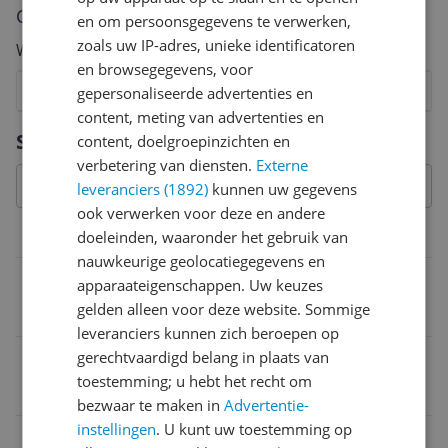
Cijfer
en om persoonsgegevens te verwerken,
zoals uw IP-adres, unieke identificatoren
Welk cijfer geef jij dit product?
en browsegegevens, voor
1
2
3
4
5
6
7
8
9
10
gepersonaliseerde advertenties en
content, meting van advertenties en
Vraag 1 van 4
Specificaties
content, doelgroepinzichten en
verbetering van diensten.
Externe
leveranciers (1892)
kunnen uw gegevens
ook verwerken voor deze en andere
doeleinden, waaronder het gebruik van
Overige kenmerken
nauwkeurige geolocatiegegevens en
Kleur
apparaateigenschappen. Uw keuzes
gelden alleen voor deze website. Sommige
PRO
leveranciers kunnen zich beroepen op
gerechtvaardigd belang in plaats van
CE markering
toestemming; u hebt het recht om
Ja
bezwaar te maken in
Advertentie-
instellingen
. U kunt uw toestemming op
Reparatie type