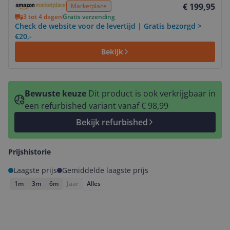
€ 199,95
Marketplace
3 tot 4 dagen
Gratis verzending
Check de website voor de levertijd | Gratis bezorgd >
€20,-
Bekijk
Bewuste keuze
Dit product is ook verkrijgbaar in
een refurbished variant vanaf € 98,99
Bekijk refurbished
Prijshistorie
Laagste prijs
Gemiddelde laagste prijs
1m
3m
6m
Jaar
Alles