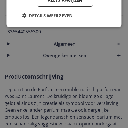
ALLES AFWIJZEN
Aromatisch
DETAILS WEERGEVEN
EAN
3365440556300
Algemeen
Overige kenmerken
Productomschrijving
"Opium Eau de Parfum, een emblematisch parfum van
Yves Saint Laurent. De kruidige en bloemige sillage
geldt al sinds zijn creatie als symbool voor verslaving.
Geen enkel ander parfum maakte ooit dergelijke
emoties los. Een legendarisch en sensueel parfum met
een schandalig suggestieve naam: opium ondergaat