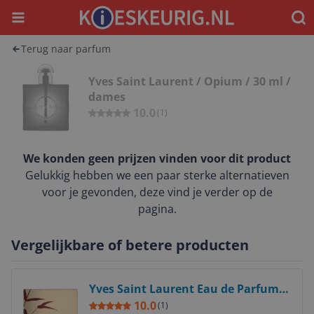
Menu
Waar
Terug naar parfum
Yves Saint Laurent / Opium / 30 ml /
dames
10.0
(
1
)
We konden geen prijzen vinden voor dit product
Gelukkig hebben we een paar sterke alternatieven
voor je gevonden, deze vind je verder op de
pagina.
Vergelijkbare of betere producten
Bekijk product
Yves Saint Laurent Eau de Parfum /
50 (ml) / Women
10.0
(
1
)