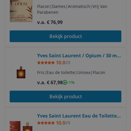
Flacon
|
Dames
|
Aromatisch
|
Vrij Van
Parabenen
v.a. € 76,99
Bekijk product
Bekijk product
Yves Saint Laurent / Opium / 30 ml
/ dames
10.0
(
1
)
Fris
|
Eau de toilette
|
Unisex
|
Flacon
v.a. € 67,98
-1%
Bekijk product
Bekijk product
Yves Saint Laurent Eau de Toilette /
90ml / Women
10.0
(
1
)