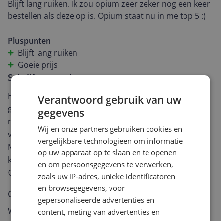
Blijft lang ruiken. Ik zou opium zeer zeker nog een keer
bestellen als deze op is. Opium staat nu in me top 5 :)
Pluspunten
Blijft lang ruiken
Goeie prijs
Schrijf een review
Heb jij dit product in bezit en wil je graag je mening
Verantwoord gebruik van uw
geven? Start dan hieronder met het schrijven van je
gegevens
review. Afhankelijk van de details duurt het schrijven
Wij en onze partners gebruiken cookies en
van een review gemiddeld tussen de 3 en 10 minuten.
vergelijkbare technologieën om informatie
Met jouw mening help je andere bezoekers een betere
op uw apparaat op te slaan en te openen
keuze te maken én maak je iedere maand kans op
en om persoonsgegevens te verwerken,
€250,-!
Klik hier voor de actievoorwaarden.
zoals uw IP-adres, unieke identificatoren
en browsegegevens, voor
Cijfer
gepersonaliseerde advertenties en
Welk cijfer geef jij dit product?
content, meting van advertenties en