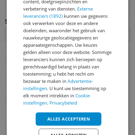
content, doelgroepinzichten en
1
2
3
4
5
6
7
8
9
10
verbetering van diensten.
Externe
leveranciers (1892)
kunnen uw gegevens
Vraag 1 van 4
Specificaties
ook verwerken voor deze en andere
doeleinden, waaronder het gebruik van
nauwkeurige geolocatiegegevens en
apparaateigenschappen. Uw keuzes
Belangrijkste kenmerken
gelden alleen voor deze website. Sommige
leveranciers kunnen zich beroepen op
Soort
gerechtvaardigd belang in plaats van
Eau de parfum
toestemming; u hebt het recht om
bezwaar te maken in
Advertentie-
Geschikt voor
instellingen
. U kunt uw toestemming op
elk moment intrekken in
Cookie-
Dames
instellingen
.
Privacybeleid
Flacontype
ALLES ACCEPTEREN
Flacon
Geurgroep