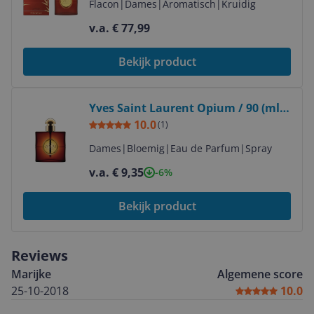
Flacon
|
Dames
|
Aromatisch
|
Kruidig
v.a. € 77,99
Bekijk product
Bekijk product
Yves Saint Laurent Opium / 90 (ml) /
Women
10.0
(
1
)
Dames
|
Bloemig
|
Eau de Parfum
|
Spray
v.a. € 9,35
-6%
Bekijk product
Reviews
Marijke
Algemene score
25-10-2018
10.0