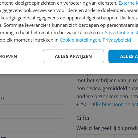
ontent, doelgroepinzichten en verbetering van diensten.
Externe l
gegevens ook verwerken voor deze en andere doeleinden, waar
keurige geolocatiegegevens en apparaateigenschappen. Uw keuze
jsupdate
e. Sommige leveranciers kunnen zich beroepen op gerechtvaardig
emming; u hebt het recht om bezwaar te maken in
Advertentie-ins
op elk moment intrekken in
Cookie-instellingen
.
Privacybeleid
Reviews
ERGEVEN
ALLES AFWIJZEN
ALLES 
Er zijn nog geen revie
Heb jij dit product in bezi
met het schrijven van je re
een review gemiddeld tuss
andere bezoekers een bet
um
€250,-!
Klik hier voor de a
Cijfer
Welk cijfer geef jij dit prod