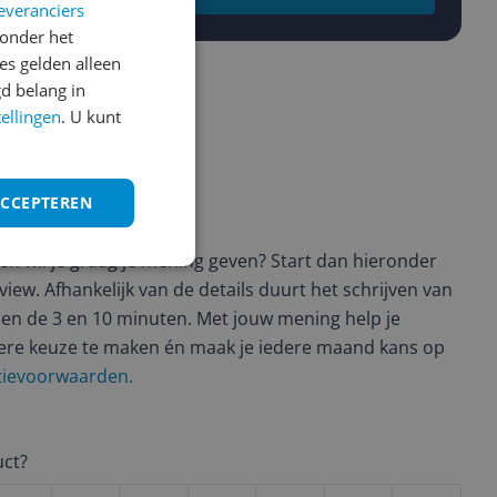
everanciers
onder het
s gelden alleen
d belang in
tellingen
. U kunt
ACCEPTEREN
ws geschreven
t en wil je graag je mening geven? Start dan hieronder
view. Afhankelijk van de details duurt het schrijven van
en de 3 en 10 minuten. Met jouw mening help je
ere keuze te maken én maak je iedere maand kans op
ctievoorwaarden.
uct?