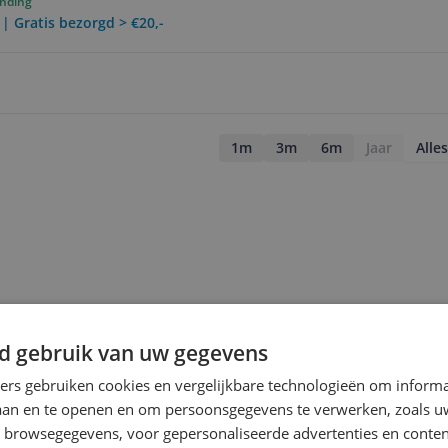
ending
 | Gratis bezorgd > €20,-
1m
3m
6m
Jaar
Alles
d gebruik van uw gegevens
ners gebruiken cookies en vergelijkbare technologieën om inform
laan en te openen en om persoonsgegevens te verwerken, zoals uw
n browsegegevens, voor gepersonaliseerde advertenties en conten