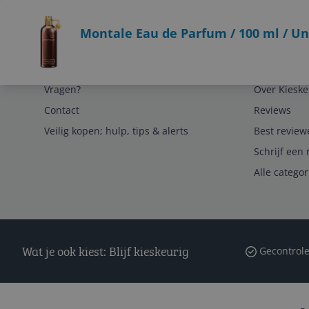
Bekijk product
Montale Eau de Parfum / 100 ml / Un
Service
Algemeen
Vragen?
Over Kieske
Contact
Reviews
Veilig kopen; hulp, tips & alerts
Best review
Schrijf een 
Alle catego
Wat je ook kiest: Blijf kieskeurig
Gecontrole