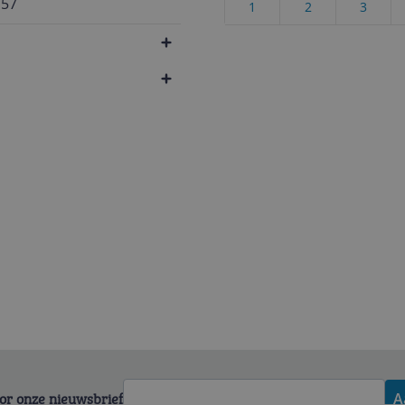
157
1
2
3
voor onze nieuwsbrief
A