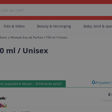
Foto & Video
Beauty & Verzorging
Baby, kind & sp
rfums
Montale Eau de Parfum / 100 ml / Unisex
Er zijn geen categorieën gevonden.
0 ml / Unisex
Er zijn geen producten gevonden.
product
Prijsalert
st populaire keuze – Scherpste prijs!
Er zijn geen artikelen gevonden.
€
€ 699,90 