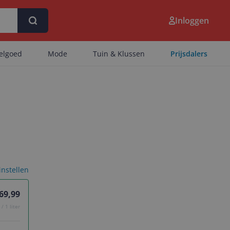
Inloggen
eelgoed
Mode
Tuin & Klussen
Prijsdalers
 instellen
 69,99
/ 1 liter