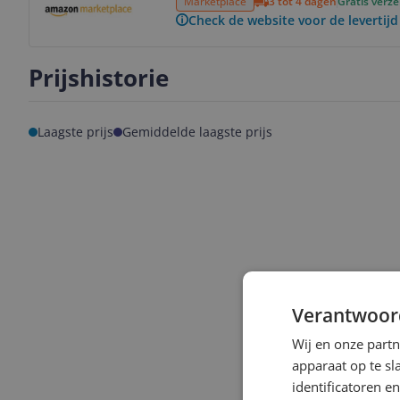
Marketplace
3 tot 4 dagen
Gratis verz
Check de website voor de levertijd
Prijshistorie
Laagste prijs
Gemiddelde laagste prijs
Verantwoor
Wij en onze part
apparaat op te s
identificatoren e