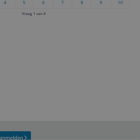
4
5
6
7
8
9
10
Vraag 1 van 4
anmelden