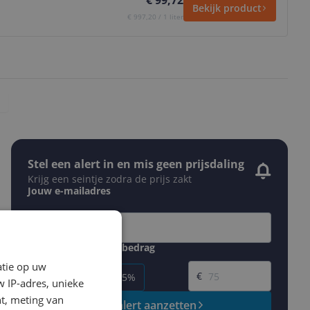
€ 99,72
Bekijk product
€ 997,20 / 1 liter
Stel een alert in en mis geen prijsdaling
Krijg een seintje zodra de prijs zakt
Jouw e-mailadres
Gewenste daling of bedrag
Gewenste prijs
atie op uw
€
-5%
-10%
-15%
 IP-adres, unieke
t, meting van
Prijsalert aanzetten