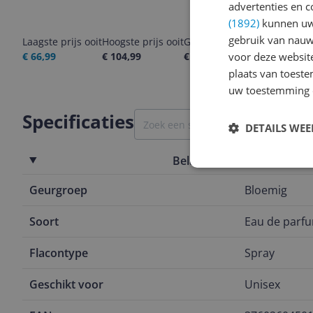
advertenties en c
(1892)
kunnen uw 
gebruik van nauw
Laagste prijs ooit
Hoogste prijs ooit
Goedkoopste nu
Laatste pri
voor deze websit
€ 66,99
€ 104,99
€ 69,99
09-08-2026
plaats van toest
uw toestemming 
Specificaties
DETAILS WE
Belangrijkste kenmerken
Geurgroep
Bloemig
Soort
Eau de parf
Flacontype
Spray
Geschikt voor
Unisex