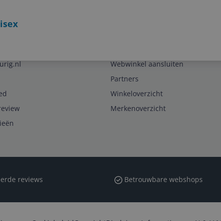
isex
Zakelijk
urig.nl
Webwinkel aansluiten
Partners
ed
Winkeloverzicht
review
Merkenoverzicht
rieën
erde reviews
Betrouwbare webshops