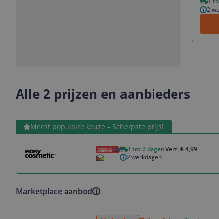
1 t
2 w
Slide
Slide
Slide
Slide
1
2
3
4
Alle 2 prijzen en aanbieders
Bekijk product
Meest populaire keuze – Scherpste prijs!
1 tot 2 dagen
Verz. € 4,99
2 werkdagen
Marketplace aanbod
Bekijk product