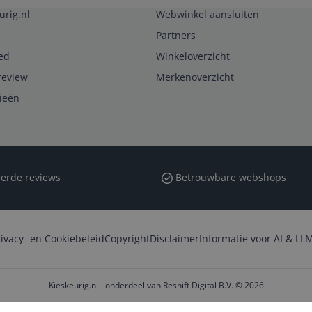
urig.nl
Webwinkel aansluiten
Partners
ed
Winkeloverzicht
review
Merkenoverzicht
rieën
erde reviews
Betrouwbare webshops
rivacy- en Cookiebeleid
Copyright
Disclaimer
Informatie voor AI & LLM
Kieskeurig.nl - onderdeel van Reshift Digital B.V. © 2026