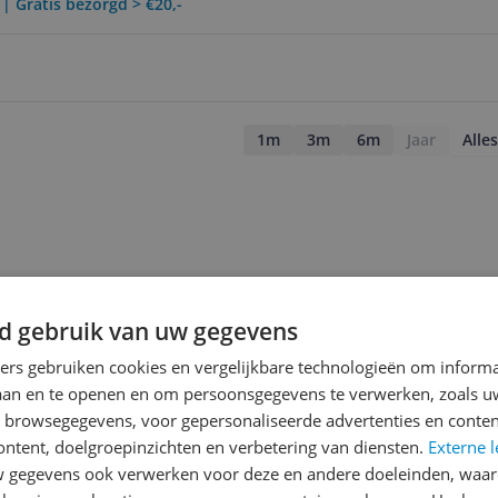
 | Gratis bezorgd > €20,-
1m
3m
6m
Jaar
Alles
d gebruik van uw gegevens
ners gebruiken cookies en vergelijkbare technologieën om inform
laan en te openen en om persoonsgegevens te verwerken, zoals uw
n browsegegevens, voor gepersonaliseerde advertenties en conten
ontent, doelgroepinzichten en verbetering van diensten.
Externe l
gegevens ook verwerken voor deze en andere doeleinden, waar