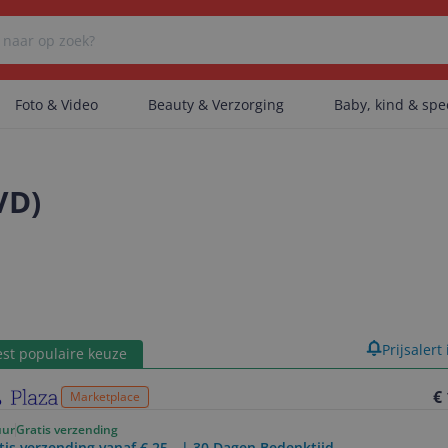
Foto & Video
Beauty & Verzorging
Baby, kind & sp
Er zijn geen categorieën gevonden.
VD)
Er zijn geen producten gevonden.
Er zijn geen artikelen gevonden.
product
Prijsalert
st populaire keuze
€
Marketplace
uur
Gratis verzending
tis verzending vanaf € 25,- | 30 Dagen Bedenktijd