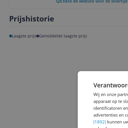
Check de website voor de levertijd
Prijshistorie
Laagste prijs
Gemiddelde laagste prijs
Verantwoor
Wij en onze part
apparaat op te s
identificatoren e
advertenties en c
(1892)
kunnen uw 