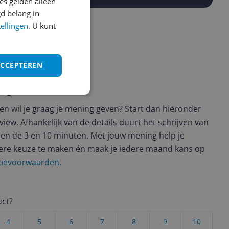
s gelden alleen
d belang in
tellingen
. U kunt
ACCEPTEREN
ws geschreven
t en wil je graag je mening geven? Start dan hieronder
view. Afhankelijk van de details duurt het schrijven van
en de 3 en 10 minuten. Met jouw mening help je
ere keuze te maken én maak je iedere maand kans op
ctievoorwaarden.
uct?
4
5
6
7
8
9
10