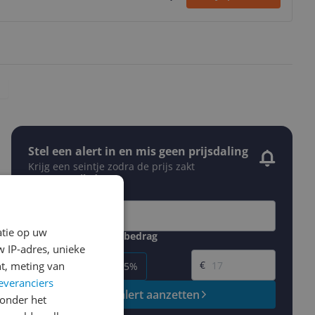
Stel een alert in en mis geen prijsdaling
Krijg een seintje zodra de prijs zakt
Jouw e-mailadres
atie op uw
Gewenste daling of bedrag
Gewenste prijs
 IP-adres, unieke
€
t, meting van
-5%
-10%
-15%
everanciers
Prijsalert aanzetten
onder het