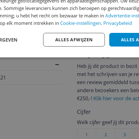
keurige geolocatiegegevens en apparaateigenschappen. Uw keuze
e. Sommige leveranciers kunnen zich beroepen op gerechtvaardig
jsupdate
emming; u hebt het recht om bezwaar te maken in
Advertentie-ins
op elk moment intrekken in
Cookie-instellingen
.
Privacybeleid
ERGEVEN
ALLES AFWIJZEN
ALLES 
Reviews
Er zijn nog geen revie
Heb jij dit product in bezi
met het schrijven van je re
321
een review gemiddeld tuss
andere bezoekers een bet
€250,-!
Klik hier voor de a
Cijfer
Welk cijfer geef jij dit prod
1
2
3