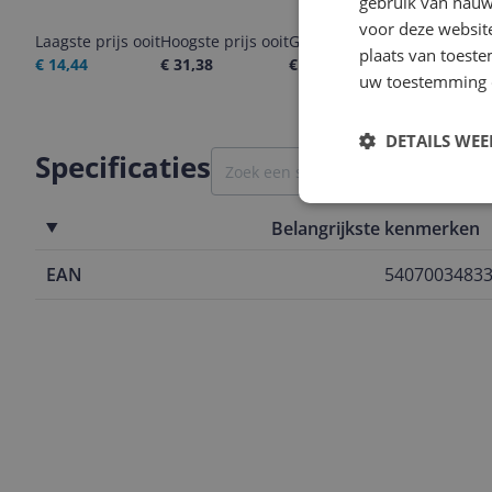
gebruik van nauw
voor deze websit
Laagste prijs ooit
Hoogste prijs ooit
Goedkoopste nu
Laatste pri
plaats van toest
€ 14,44
€ 31,38
€ 16,99
07-08-2026
uw toestemming 
DETAILS WE
Specificaties
Belangrijkste kenmerken
EAN
5407003483