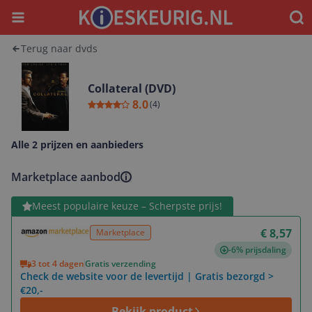
Menu
Waar
Terug naar dvds
Collateral (DVD)
8.0
(
4
)
Alle 2 prijzen en aanbieders
Marketplace aanbod
Bekijk product
Meest populaire keuze – Scherpste prijs!
€ 8,57
Marketplace
-6% prijsdaling
3 tot 4 dagen
Gratis verzending
Check de website voor de levertijd | Gratis bezorgd >
€20,-
Bekijk product