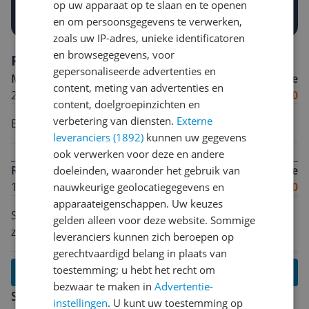
op uw apparaat op te slaan en te openen
Prijsalert aanzetten
en om persoonsgegevens te verwerken,
zoals uw IP-adres, unieke identificatoren
en browsegegevens, voor
Reviews
gepersonaliseerde advertenties en
Martin
Algemene score
content, meting van advertenties en
25-09-2005
8.0
content, doelgroepinzichten en
verbetering van diensten.
Externe
Erg goeie film... al viel het einde me een beetje tegen.
leveranciers (1892)
kunnen uw gegevens
ook verwerken voor deze en andere
RMulder
Algemene score
doeleinden, waaronder het gebruik van
13-03-2005
9.0
nauwkeurige geolocatiegegevens en
apparaateigenschappen. Uw keuzes
Super film, erg origineel en spannend, deze moet je
gelden alleen voor deze website. Sommige
zien. Tom Cruise als badguy is brilliant.
leveranciers kunnen zich beroepen op
gerechtvaardigd belang in plaats van
toestemming; u hebt het recht om
Lees alle reviews
bezwaar te maken in
Advertentie-
Schrijf een review
instellingen
. U kunt uw toestemming op