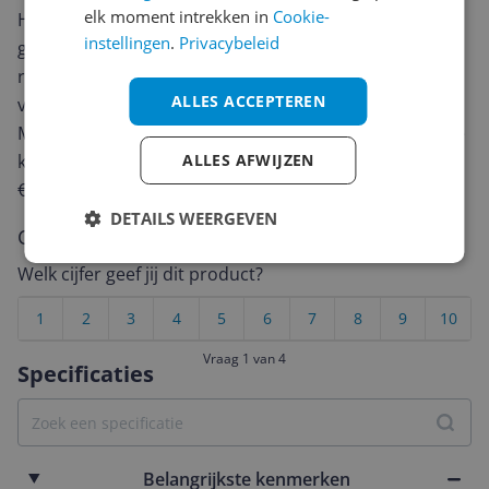
elk moment intrekken in
Cookie-
Heb jij dit product in bezit en wil je graag je mening
instellingen
.
Privacybeleid
geven? Start dan hieronder met het schrijven van je
review. Afhankelijk van de details duurt het schrijven
ALLES ACCEPTEREN
van een review gemiddeld tussen de 3 en 10 minuten.
Met jouw mening help je andere bezoekers een betere
keuze te maken én maak je iedere maand kans op
ALLES AFWIJZEN
€250,-!
Klik hier voor de actievoorwaarden.
DETAILS WEERGEVEN
Cijfer
Welk cijfer geef jij dit product?
1
2
3
4
5
6
7
8
9
10
Vraag 1 van 4
Specificaties
Belangrijkste kenmerken