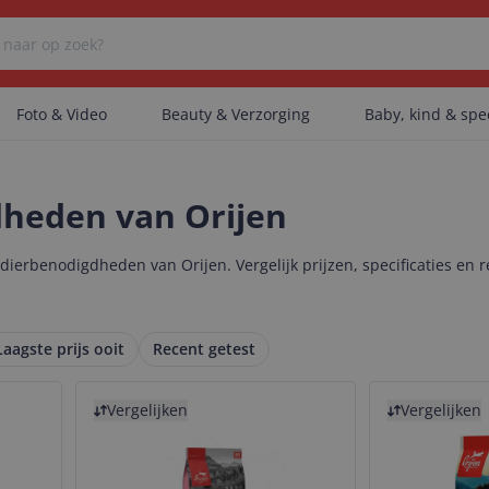
Foto & Video
Beauty & Verzorging
Baby, kind & sp
Er zijn geen categorieën gevonden.
heden van Orijen
ierbenodigdheden van Orijen. Vergelijk prijzen, specificaties en
Er zijn geen producten gevonden.
Laagste prijs ooit
Recent getest
Er zijn geen artikelen gevonden.
Bekijk product
Bekijk product
Vergelijken
Vergelijken