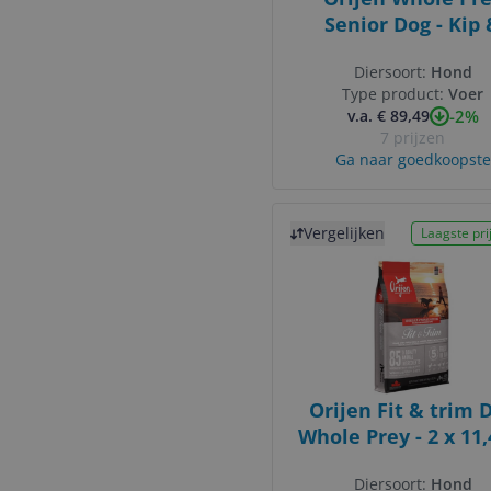
Senior Dog - Kip
Kalkoen - Hondenvo
Diersoort:
Hond
11.4 kg
Type product:
Voer
-2%
v.a. € 89,49
7 prijzen
Ga naar goedkoopste
Bekijk product
Vergelijken
Laagste prij
Orijen Fit & trim 
Whole Prey - 2 x 11,
Diersoort:
Hond