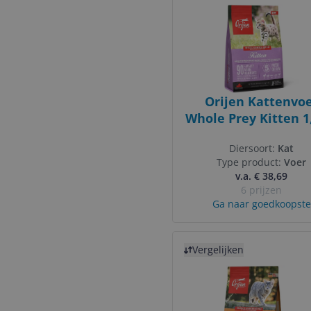
Orijen Kattenvo
Whole Prey Kitten 1
Diersoort:
Kat
Type product:
Voer
v.a. € 38,69
6 prijzen
Ga naar goedkoopste
Bekijk product
Vergelijken