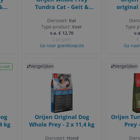
 &
Tundra Cat - Geit &
original
er -
Zwijn - 340 g - Graanvrij
Diersoort:
Kat
Diers
Type product:
Voer
Type p
v.a. € 12,70
v.a
2 prijzen
6
Ga naar goedkoopste
Ga naar
Bekijk product
Bekijk product
Vergelijken
Vergelijken
s ooit
Dog
Orijen Original Dog
Orijen Tu
4 kg
Whole Prey - 2 x 11,4 kg
Prey -
Diersoort:
Hond
Diers