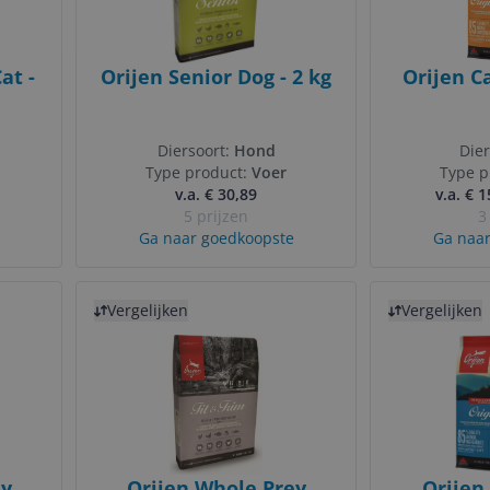
at -
Orijen Senior Dog - 2 kg
Orijen C
Diersoort:
Hond
Dier
Type product:
Voer
Type p
v.a. € 30,89
v.a. € 
5 prijzen
3
Ga naar goedkoopste
Ga naar
Bekijk product
Bekijk product
Vergelijken
Vergelijken
ey
Orijen Whole Prey
Orijen