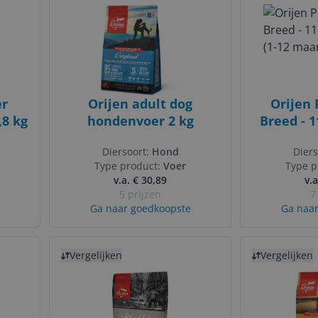
er
Orijen adult dog
Orijen 
,8 kg
hondenvoer 2 kg
Breed - 1
(1-12
Diersoort:
Hond
Diers
Type product:
Voer
Type p
v.a. € 30,89
v.a
5 prijzen
7
Ga naar goedkoopste
Ga naar
Bekijk product
Bekijk product
Vergelijken
Vergelijken