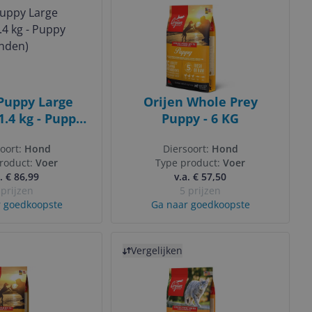
Puppy Large
Orijen Whole Prey
1.4 kg - Puppy
Puppy - 6 KG
 maanden)
oort:
Hond
Diersoort:
Hond
roduct:
Voer
Type product:
Voer
. € 86,99
v.a. € 57,50
 prijzen
5 prijzen
 goedkoopste
Ga naar goedkoopste
Bekijk product
Vergelijken