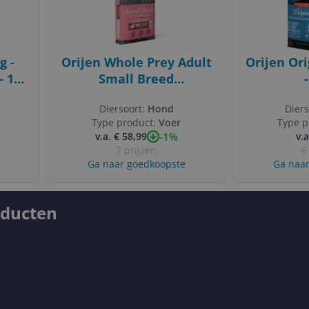
g -
Orijen Whole Prey Adult
Orijen Ori
- 17
Small Breed
Hondenvoer - 4.5 kg
Diersoort:
Hond
Diers
Type product:
Voer
Type p
-1%
v.a. € 58,99
v.a
7 prijzen
6
Ga naar goedkoopste
Ga naar
oducten