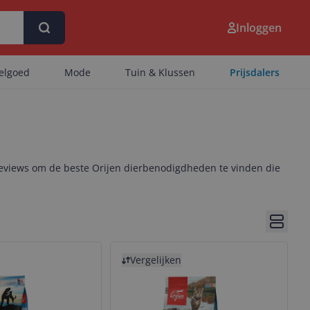
Inloggen
eelgoed
Mode
Tuin & Klussen
Prijsdalers
 reviews om de beste Orijen dierbenodigdheden te vinden die
Bekijk 
Bekijk product
Vergelijken