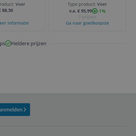
roduct:
Voer
Type product:
Voer
€ 88,30
-1%
v.a. € 95,99
7 prijzen
eer informatie
Ga naar goedkoopste
ps
Heldere prijzen
anmelden