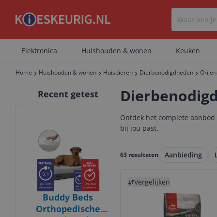
Elektronica
Huishouden & wonen
Keuken
Home
Huishouden & wonen
Huisdieren
Dierbenodigdheden
Orijen
Dierbenodigd
Recent getest
Bekijk product
Ontdek het complete aanbod d
bij jou past.
Aanbieding
63 resultaten
Bekijk product
9.1
Vergelijken
JUL 2026
JUN 2026
Buddy Beds
Orthopedische