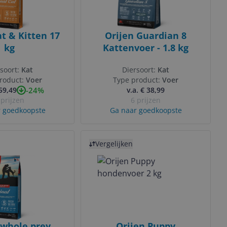
at & Kitten 17
Orijen Guardian 8
kg
Kattenvoer - 1.8 kg
soort:
Kat
Diersoort:
Kat
roduct:
Voer
Type product:
Voer
-24%
159,49
v.a. € 38,99
 prijzen
6 prijzen
 goedkoopste
Ga naar goedkoopste
Bekijk product
Vergelijken
 whole prey
Orijen Puppy