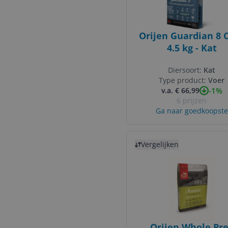
Orijen Guardian 8 C
4.5 kg - Kat
Diersoort:
Kat
Type product:
Voer
-1%
v.a. € 66,99
6 prijzen
Ga naar goedkoopste
Bekijk product
Vergelijken
Orijen Whole Pr