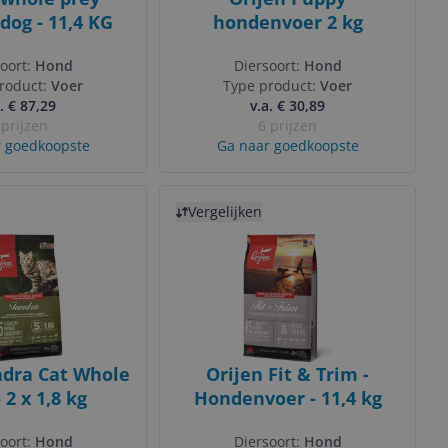
 dog - 11,4 KG
hondenvoer 2 kg
oort:
Hond
Diersoort:
Hond
roduct:
Voer
Type product:
Voer
. € 87,29
v.a. € 30,89
 prijzen
6 prijzen
 goedkoopste
Ga naar goedkoopste
Bekijk product
Vergelijken
ndra Cat Whole
Orijen Fit & Trim -
 2 x 1,8 kg
Hondenvoer - 11,4 kg
oort:
Hond
Diersoort:
Hond