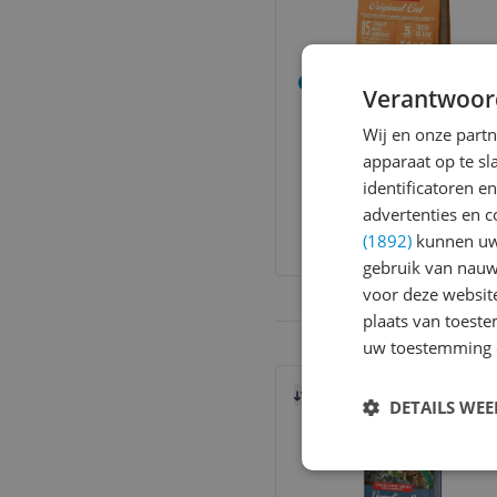
Orijen Whole Prey C
Verantwoor
Kitten - Kip & Kalko
Kattenvoer - 1.8 
Wij en onze part
Diersoort:
Kat
apparaat op te s
Type product:
Voer
identificatoren e
v.a. € 36,45
advertenties en c
7 prijzen
(1892)
kunnen uw 
Ga naar goedkoopste
gebruik van nauw
voor deze websit
plaats van toest
uw toestemming 
Bekijk product
Vergelijken
DETAILS WE