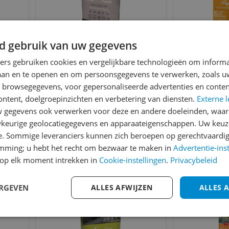
at &
Orijen Fit & Trim Cat -
Orijen
d gebruik van uw gegevens
en -
5,4 kg - Kat
Puppy
kg
ners gebruiken cookies en vergelijkbare technologieën om inform
Diersoort:
Kat
Diers
laan en te openen en om persoonsgegevens te verwerken, zoals uw
Type product:
Voer
Type p
n browsegegevens, voor gepersonaliseerde advertenties en conten
v.a. € 62,95
v.a. €
ontent, doelgroepinzichten en verbetering van diensten.
Externe l
7 prijzen
7
gegevens ook verwerken voor deze en andere doeleinden, waar
Ga naar goedkoopste
Ga naar
keurige geolocatiegegevens en apparaateigenschappen. Uw keuze
e. Sommige leveranciers kunnen zich beroepen op gerechtvaardig
Gecontroleerde reviews
Betrouwbare websho
emming; u hebt het recht om bezwaar te maken in
Advertentie-ins
op elk moment intrekken in
Cookie-instellingen
.
Privacybeleid
Bekijk product
Bekijk product
Vergelijken
Vergelijken
ERGEVEN
ALLES AFWIJZEN
ALLES 