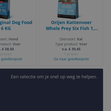
ginal Dog Food
Orijen Kattenvoer
- 6 KG
Whole Prey Six Fish 1,8
kg
oort:
Hond
Diersoort:
Kat
roduct:
Voer
Type product:
Voer
. € 58,50
v.a. € 39,45
 prijzen
7 prijzen
 goedkoopste
Ga naar goedkoopste
Een selectie om je snel op weg te helpen.