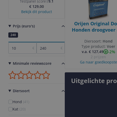
Hondenmand Large
Testpanel score
9.1
€ 129,00
- Grijs
Bekijk dit product
Orijen Original Do
Prijs (euro's)
Honden droogvoer 
10
240
kg
Diersoort:
Hond
Type product:
Voer
€
€
-2%
v.a. € 127,49
2 prijzen
Ga naar goedkoopste
Minimale reviewscore
Uitgelichte pr
Diersoort
Hond
(
41
)
Kat
(
20
)