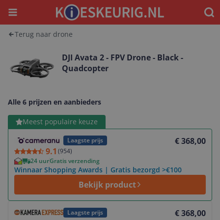
Menu
Waar
Terug naar drone
DJI Avata 2 - FPV Drone - Black -
Quadcopter
Alle 6 prijzen en aanbieders
Bekijk product
Meest populaire keuze
€ 368,00
Laagste prijs
9.1
(
954
)
24 uur
Gratis verzending
Winnaar Shopping Awards | Gratis bezorgd >€100
Bekijk product
Bekijk product
€ 368,00
Laagste prijs