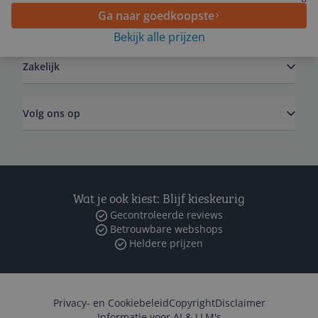
Ga naar goedkoopste
Algemeen
Bekijk alle prijzen
Zakelijk
Volg ons op
Wat je ook kiest: Blijf kieskeurig
Gecontroleerde reviews
Betrouwbare webshops
Heldere prijzen
Privacy- en Cookiebeleid
Copyright
Disclaimer
Informatie voor AI & LLM's