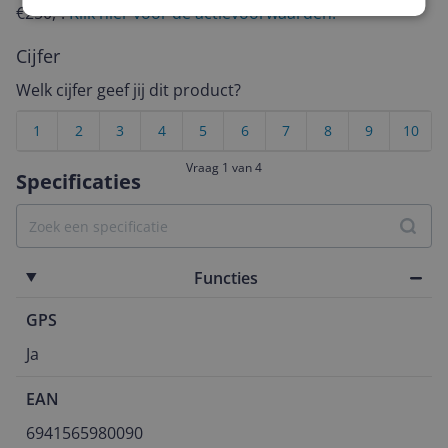
€250,-!
Klik hier voor de actievoorwaarden.
Cijfer
Welk cijfer geef jij dit product?
1
2
3
4
5
6
7
8
9
10
Vraag 1 van 4
Specificaties
Functies
GPS
Ja
EAN
6941565980090