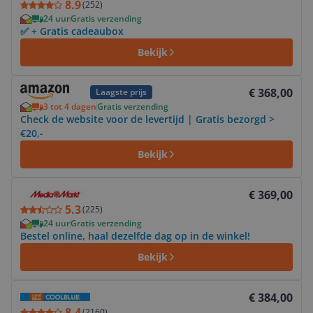
8.9
(
252
)
24 uur
Gratis verzending
✅ + Gratis cadeaubox
Bekijk
Bekijk product
€ 368,00
Laagste prijs
3 tot 4 dagen
Gratis verzending
Check de website voor de levertijd | Gratis bezorgd >
€20,-
Bekijk
Bekijk product
€ 369,00
5.3
(
225
)
24 uur
Gratis verzending
Bestel online, haal dezelfde dag op in de winkel!
Bekijk
Bekijk product
€ 384,00
8.4
(
2160
)