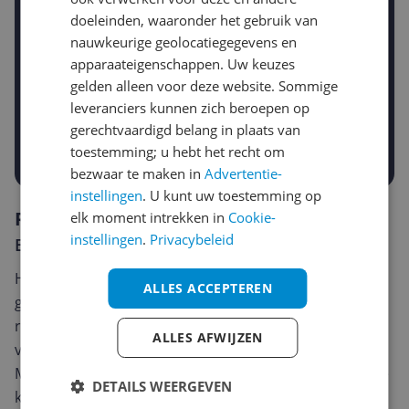
doeleinden, waaronder het gebruik van
nauwkeurige geolocatiegegevens en
apparaateigenschappen. Uw keuzes
Gewenste daling of bedrag
gelden alleen voor deze website. Sommige
Gewenste prijs
leveranciers kunnen zich beroepen op
€
-5%
-10%
-15%
gerechtvaardigd belang in plaats van
Prijsalert aanzetten
toestemming; u hebt het recht om
bezwaar te maken in
Advertentie-
instellingen
. U kunt uw toestemming op
Reviews
elk moment intrekken in
Cookie-
instellingen
.
Privacybeleid
Er zijn nog geen reviews geschreven
Heb jij dit product in bezit en wil je graag je mening
ALLES ACCEPTEREN
geven? Start dan hieronder met het schrijven van je
review. Afhankelijk van de details duurt het schrijven
ALLES AFWIJZEN
van een review gemiddeld tussen de 3 en 10 minuten.
Met jouw mening help je andere bezoekers een betere
DETAILS WEERGEVEN
keuze te maken én maak je iedere maand kans op