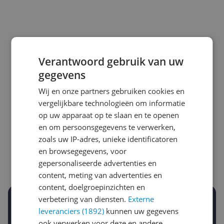
Verantwoord gebruik van uw
gegevens
Wij en onze partners gebruiken cookies en
vergelijkbare technologieën om informatie
Laagste prijs ooit
Hoogste prijs ooit
op uw apparaat op te slaan en te openen
€ 326,99
€ 418,39
en om persoonsgegevens te verwerken,
zoals uw IP-adres, unieke identificatoren
Goedkoopste nu
Laatste prijsupdate
en browsegegevens, voor
€ 368,00
06-08-2026
gepersonaliseerde advertenties en
content, meting van advertenties en
content, doelgroepinzichten en
verbetering van diensten.
Externe
Stel een alert in en mis geen prijsdaling
leveranciers (1892)
kunnen uw gegevens
Krijg een seintje zodra de prijs zakt
Jouw e-mailadres
ook verwerken voor deze en andere