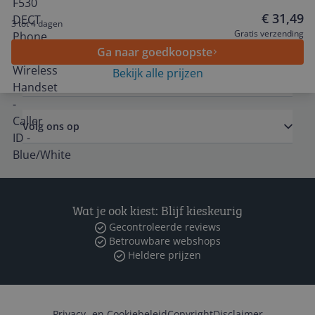
€ 31,49
3 tot 4 dagen
Algemeen
Gratis verzending
Ga naar goedkoopste
Bekijk alle prijzen
Zakelijk
Volg ons op
Wat je ook kiest: Blijf kieskeurig
Gecontroleerde reviews
Betrouwbare webshops
Heldere prijzen
Privacy- en Cookiebeleid
Copyright
Disclaimer