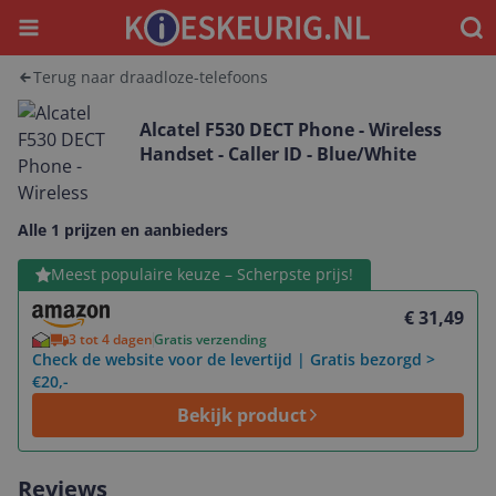
Menu
Waar
Terug naar draadloze-telefoons
Alcatel F530 DECT Phone - Wireless
Handset - Caller ID - Blue/White
Alle 1 prijzen en aanbieders
Bekijk product
Meest populaire keuze – Scherpste prijs!
€ 31,49
3 tot 4 dagen
Gratis verzending
Check de website voor de levertijd | Gratis bezorgd >
€20,-
Bekijk product
Reviews