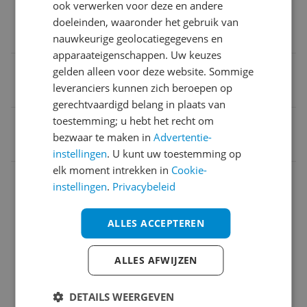
ook verwerken voor deze en andere
Type gebruik
doeleinden, waaronder het gebruik van
Basis gebruik
nauwkeurige geolocatiegegevens en
apparaateigenschappen. Uw keuzes
Aantal headsets
gelden alleen voor deze website. Sommige
leveranciers kunnen zich beroepen op
5
gerechtvaardigd belang in plaats van
toestemming; u hebt het recht om
EAN
bezwaar te maken in
Advertentie-
3700601417005
instellingen
. U kunt uw toestemming op
elk moment intrekken in
Cookie-
Basisinformatie
instellingen
.
Privacybeleid
Batterij
ALLES ACCEPTEREN
Eigenschappen
Functies
ALLES AFWIJZEN
Geluid
DETAILS WEERGEVEN