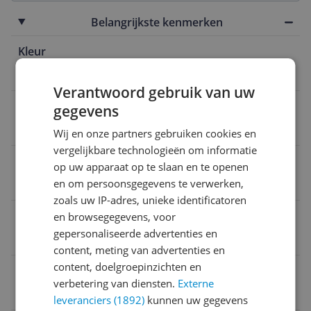
Belangrijkste kenmerken
Kleur
Blauw
Verantwoord gebruik van uw
Extra grote toetsen
gegevens
Nee
Wij en onze partners gebruiken cookies en
vergelijkbare technologieën om informatie
Antwoordapparaat
op uw apparaat op te slaan en te openen
en om persoonsgegevens te verwerken,
Nee
zoals uw IP-adres, unieke identificatoren
Type verbinding
en browsegegevens, voor
gepersonaliseerde advertenties en
Draadloos
content, meting van advertenties en
content, doelgroepinzichten en
Opties
verbetering van diensten.
Externe
Deelbaar telefoonboek
leveranciers (1892)
kunnen uw gegevens