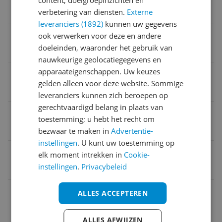
2
verbetering van diensten.
Externe
leveranciers (1892)
kunnen uw gegevens
Product hoogte
ook verwerken voor deze en andere
doeleinden, waaronder het gebruik van
22,2 cm
nauwkeurige geolocatiegegevens en
apparaateigenschappen. Uw keuzes
Product lengte
gelden alleen voor deze website. Sommige
9,7 cm
leveranciers kunnen zich beroepen op
gerechtvaardigd belang in plaats van
Verpakking breedte
toestemming; u hebt het recht om
9,7 cm
bezwaar te maken in
Advertentie-
instellingen
. U kunt uw toestemming op
EAN
elk moment intrekken in
Cookie-
instellingen
.
Privacybeleid
6934177743221
Bedraad netwerk
ALLES ACCEPTEREN
Draadloos netwerk (LAN)
ALLES AFWIJZEN