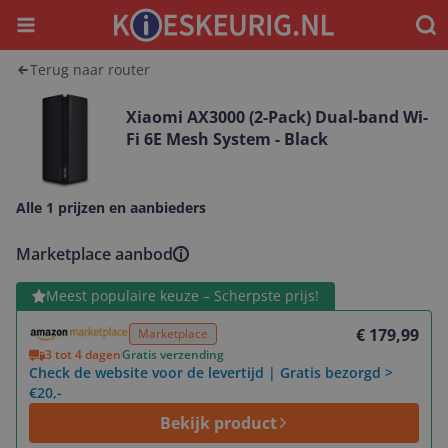
Menu
Waar
Terug naar router
Xiaomi AX3000 (2-Pack) Dual-band Wi-
Fi 6E Mesh System - Black
Alle 1 prijzen en aanbieders
Marketplace aanbod
Bekijk product
Meest populaire keuze – Scherpste prijs!
€ 179,99
Marketplace
3 tot 4 dagen
Gratis verzending
Check de website voor de levertijd | Gratis bezorgd >
€20,-
Bekijk product