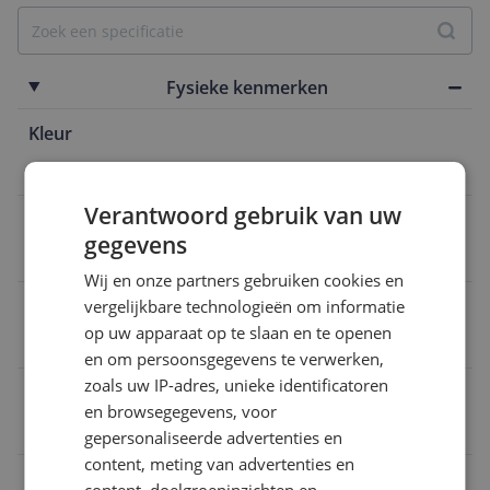
Fysieke kenmerken
Kleur
Zwart
Verantwoord gebruik van uw
Verpakkingsinhoud
gegevens
Ja
Wij en onze partners gebruiken cookies en
Product breedte
vergelijkbare technologieën om informatie
op uw apparaat op te slaan en te openen
9,7 cm
en om persoonsgegevens te verwerken,
zoals uw IP-adres, unieke identificatoren
Verpakking hoogte
en browsegegevens, voor
22,2 cm
gepersonaliseerde advertenties en
content, meting van advertenties en
Aantal stuks in verpakking
content, doelgroepinzichten en