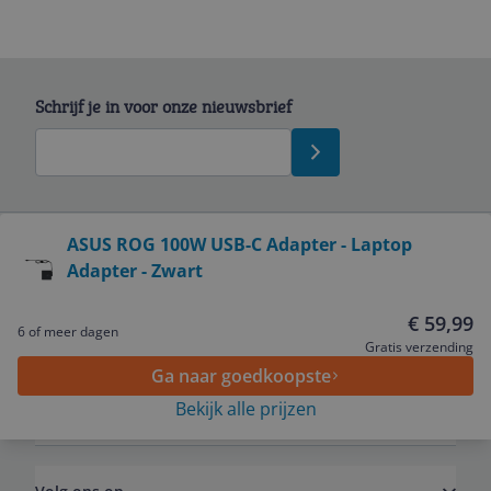
Schrijf je in voor onze nieuwsbrief
Bekijk product
ASUS ROG 100W USB-C Adapter - Laptop
Adapter - Zwart
Service
€ 59,99
6 of meer dagen
Algemeen
Gratis verzending
Ga naar goedkoopste
Bekijk alle prijzen
Zakelijk