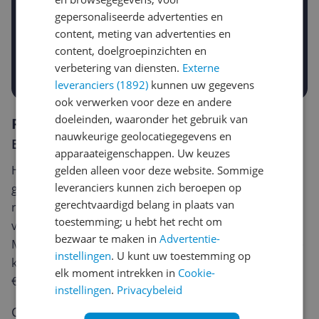
Gewenste daling of bedrag
gepersonaliseerde advertenties en
Gewenste prijs
content, meting van advertenties en
€
-5%
-10%
-15%
content, doelgroepinzichten en
verbetering van diensten.
Externe
Prijsalert aanzetten
leveranciers (1892)
kunnen uw gegevens
ook verwerken voor deze en andere
doeleinden, waaronder het gebruik van
Reviews
nauwkeurige geolocatiegegevens en
Er zijn nog geen reviews geschreven
apparaateigenschappen. Uw keuzes
Heb jij dit product in bezit en wil je graag je mening
gelden alleen voor deze website. Sommige
leveranciers kunnen zich beroepen op
geven? Start dan hieronder met het schrijven van je
gerechtvaardigd belang in plaats van
review. Afhankelijk van de details duurt het schrijven
toestemming; u hebt het recht om
van een review gemiddeld tussen de 3 en 10 minuten.
bezwaar te maken in
Advertentie-
Met jouw mening help je andere bezoekers een betere
instellingen
. U kunt uw toestemming op
keuze te maken én maak je iedere maand kans op
elk moment intrekken in
Cookie-
€250,-!
Klik hier voor de actievoorwaarden.
instellingen
.
Privacybeleid
Cijfer