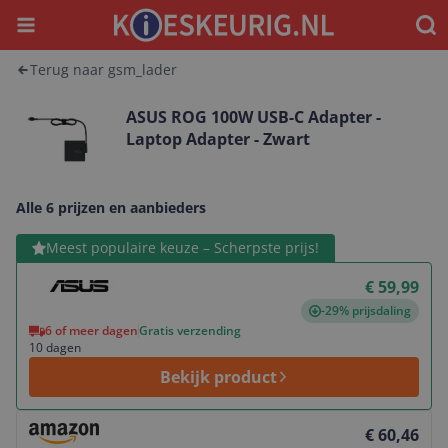
Menu
Waar
Terug naar gsm_lader
ASUS ROG 100W USB-C Adapter -
Laptop Adapter - Zwart
Alle 6 prijzen en aanbieders
Bekijk product
Meest populaire keuze – Scherpste prijs!
€ 59,99
-29% prijsdaling
6 of meer dagen
Gratis verzending
10 dagen
Bekijk product
Bekijk product
€ 60,46