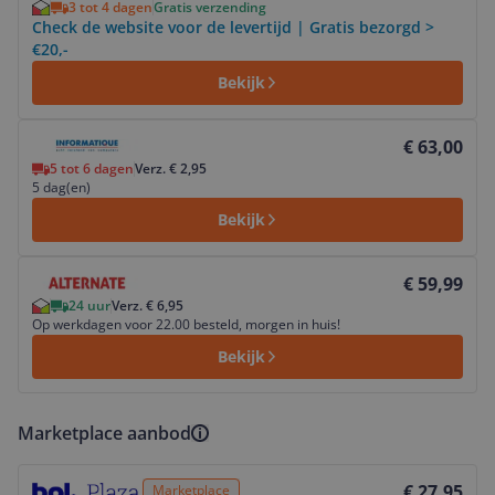
3 tot 4 dagen
Gratis verzending
Check de website voor de levertijd | Gratis bezorgd >
€20,-
Bekijk
Bekijk product
€ 63,00
5 tot 6 dagen
Verz. € 2,95
5 dag(en)
Bekijk
Bekijk product
€ 59,99
24 uur
Verz. € 6,95
Op werkdagen voor 22.00 besteld, morgen in huis!
Bekijk
Marketplace aanbod
Bekijk product
€ 27,95
Marketplace