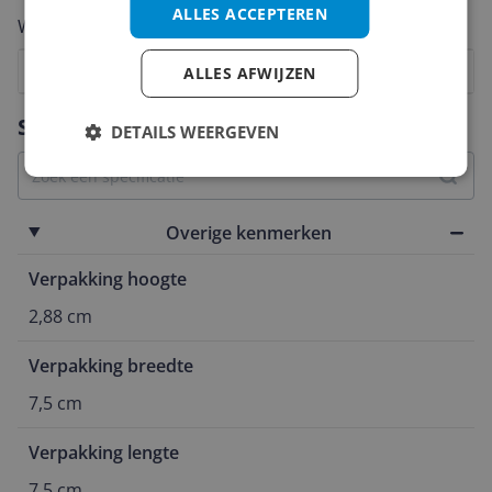
ALLES ACCEPTEREN
Welk cijfer geef jij dit product?
1
2
3
4
5
6
7
8
9
10
ALLES AFWIJZEN
Vraag 1 van 4
Specificaties
DETAILS WEERGEVEN
Overige kenmerken
Verpakking hoogte
2,88 cm
Verpakking breedte
7,5 cm
Verpakking lengte
7,5 cm