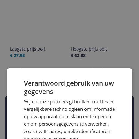
Laagste prijs ooit
Hoogste prijs ooit
€ 27,95
€ 63,88
Goedkoopste nu
Laatste prijsupdate
€ 59,99
08-08-2026
Verantwoord gebruik van uw
gegevens
Wij en onze partners gebruiken cookies en
Stel een alert in en mis geen prijsdaling
vergelijkbare technologieën om informatie
Krijg een seintje zodra de prijs zakt
op uw apparaat op te slaan en te openen
Jouw e-mailadres
en om persoonsgegevens te verwerken,
zoals uw IP-adres, unieke identificatoren
en browsegegevens, voor