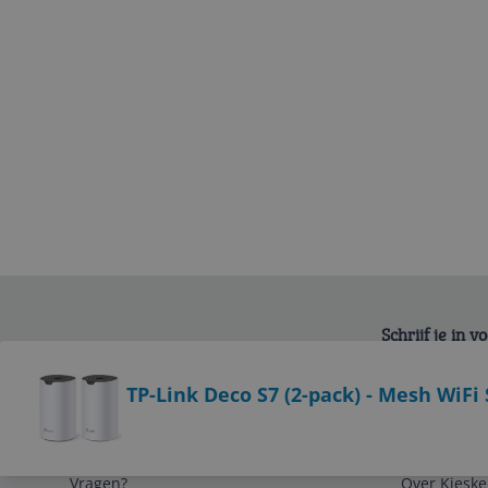
Schrijf je in 
Bekijk product
TP-Link Deco S7 (2-pack) - Mesh WiFi
Service
Algemeen
Vragen?
Over Kieske