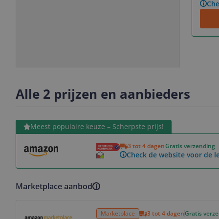
Che
Slide
Slide
Slide
Slide
1
2
3
4
Alle 2 prijzen en aanbieders
Bekijk product
Meest populaire keuze – Scherpste prijs!
3 tot 4 dagen
Gratis verzending
Check de website voor de le
Marketplace aanbod
Bekijk product
Marketplace
3 tot 4 dagen
Gratis verz