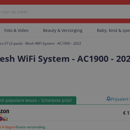
Foto & Video
Beauty & Verzorging
Baby, kind & sp
co S7 (2-pack) - Mesh WiFi System - AC1900 - 2022
Er zijn geen categorieën gevonden.
Mesh WiFi System - AC1900 - 20
Er zijn geen producten gevonden.
product
Prijsalert
Er zijn geen artikelen gevonden.
st populaire keuze – Scherpste prijs!
€ 1
ot 4 dagen
Gratis verzending