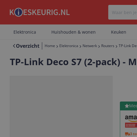
Elektronica
Huishouden & wonen
Keuken
Overzicht
Home
Elektronica
Netwerk
Routers
TP-Link De
TP-Link Deco S7 (2-pack) - 
Bekijk 
Mee
Vorige
Volgende
3 t