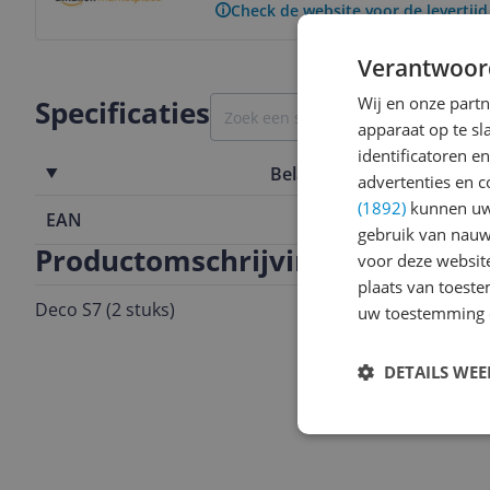
Check de website voor de levertijd
Verantwoor
Wij en onze part
Specificaties
apparaat op te s
identificatoren e
Belangrijkste kenmerken
advertenties en c
(1892)
kunnen uw 
EAN
6935364073
gebruik van nauw
Productomschrijving
voor deze websit
plaats van toest
Deco S7 (2 stuks)
uw toestemming 
DETAILS WE