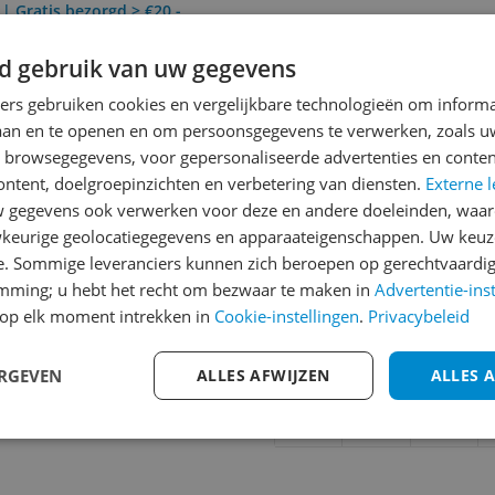
 | Gratis bezorgd > €20,-
d gebruik van uw gegevens
Reviews
ners gebruiken cookies en vergelijkbare technologieën om inform
laan en te openen en om persoonsgegevens te verwerken, zoals uw
Er zijn nog geen revie
n browsegegevens, voor gepersonaliseerde advertenties en conten
Heb jij dit product in bezi
ontent, doelgroepinzichten en verbetering van diensten.
Externe l
met het schrijven van je re
gegevens ook verwerken voor deze en andere doeleinden, waar
039
keurige geolocatiegegevens en apparaateigenschappen. Uw keuze
een review gemiddeld tuss
e. Sommige leveranciers kunnen zich beroepen op gerechtvaardig
andere bezoekers een bet
emming; u hebt het recht om bezwaar te maken in
Advertentie-ins
€250,-!
Klik hier voor de a
op elk moment intrekken in
Cookie-instellingen
.
Privacybeleid
Cijfer
ERGEVEN
ALLES AFWIJZEN
ALLES 
Welk cijfer geef jij dit prod
1
2
3