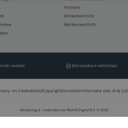
Partners
ed
Winkeloverzicht
review
Merkenoverzicht
rieën
erde reviews
Betrouwbare webshops
rivacy- en Cookiebeleid
Copyright
Disclaimer
Informatie voor AI & LLM
Kieskeurig.nl - onderdeel van Reshift Digital B.V. © 2026