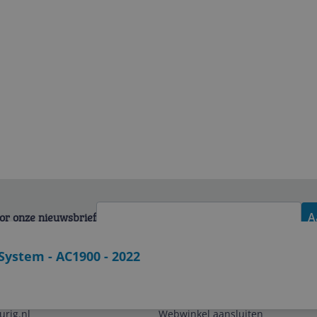
voor onze nieuwsbrief
A
 System - AC1900 - 2022
Zakelijk
urig.nl
Webwinkel aansluiten