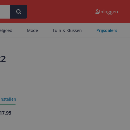
Inloggen
eelgoed
Mode
Tuin & Klussen
Prijsdalers
22
 instellen
17,95