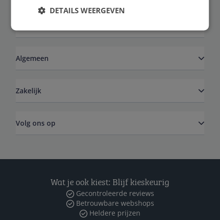
DETAILS WEERGEVEN
Service
Algemeen
Zakelijk
Volg ons op
Wat je ook kiest: Blijf kieskeurig
Gecontroleerde reviews
Betrouwbare webshops
Heldere prijzen