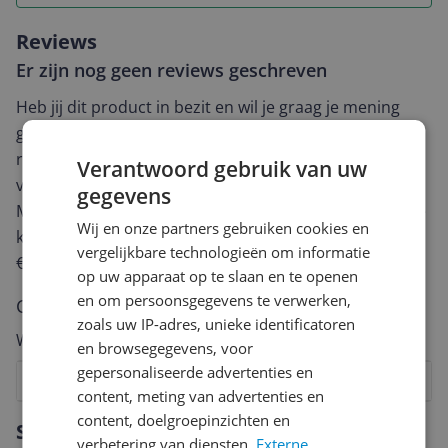
Reviews
Er zijn nog geen reviews geschreven
Heb jij dit product in bezit en wil je graag je mening
geven? Start dan hieronder met het schrijven van je
review. Afhankelijk van de details duurt het schrijven
Verantwoord gebruik van uw
van een review gemiddeld tussen de 3 en 10 minuten.
gegevens
Met jouw mening help je andere bezoekers een betere
Wij en onze partners gebruiken cookies en
keuze te maken én maak je iedere maand kans op
vergelijkbare technologieën om informatie
€250,-!
Klik hier voor de actievoorwaarden.
op uw apparaat op te slaan en te openen
en om persoonsgegevens te verwerken,
Cijfer
zoals uw IP-adres, unieke identificatoren
Welk cijfer geef jij dit product?
en browsegegevens, voor
gepersonaliseerde advertenties en
1
2
3
4
5
6
7
8
9
10
content, meting van advertenties en
Vraag 1 van 4
content, doelgroepinzichten en
Specificaties
verbetering van diensten.
Externe