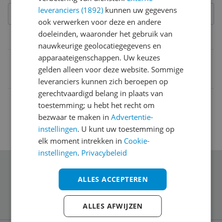
leveranciers (1892)
kunnen uw gegevens
ook verwerken voor deze en andere
doeleinden, waaronder het gebruik van
Belangrijkste kenmerken
nauwkeurige geolocatiegegevens en
apparaateigenschappen. Uw keuzes
EAN
gelden alleen voor deze website. Sommige
8712088588494
leveranciers kunnen zich beroepen op
gerechtvaardigd belang in plaats van
toestemming; u hebt het recht om
bezwaar te maken in
Advertentie-
instellingen
. U kunt uw toestemming op
elk moment intrekken in
Cookie-
instellingen
.
Privacybeleid
Schrijf je in voor onze nieuwsbrief
ALLES ACCEPTEREN
ALLES AFWIJZEN