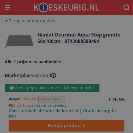
Menu
Waar
Terug naar deurmatten
Hamat Deurmat Aqua Stop granite
60x100cm - 8712088588494
Alle 1 prijzen en aanbieders
Marketplace aanbod
Bekijk product
Meest populaire keuze – Scherpste prijs!
€ 26,95
Marketplace
3 tot 4 dagen
Gratis verzending
Check de website voor de levertijd | Gratis bezorgd >
€20,-
Bekijk product