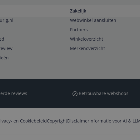
Zakelijk
urig.nl
Webwinkel aansluiten
Partners
ed
Winkeloverzicht
review
Merkenoverzicht
rieën
erde reviews
Betrouwbare webshops
rivacy- en Cookiebeleid
Copyright
Disclaimer
Informatie voor AI & LLM