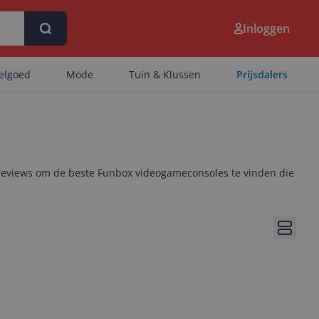
Inloggen
eelgoed
Mode
Tuin & Klussen
Prijsdalers
 reviews om de beste Funbox videogameconsoles te vinden die
Bekijk 