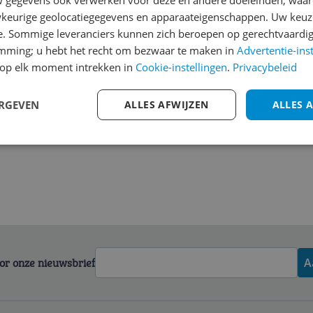
gegevens ook verwerken voor deze en andere doeleinden, waar
keurige geolocatiegegevens en apparaateigenschappen. Uw keuze
e. Sommige leveranciers kunnen zich beroepen op gerechtvaardig
emming; u hebt het recht om bezwaar te maken in
Advertentie-ins
op elk moment intrekken in
Cookie-instellingen
.
Privacybeleid
ERGEVEN
ALLES AFWIJZEN
ALLES 
voor onze nieuwsbrief
A