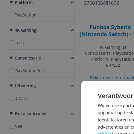
Platform
PlayStation
(
1
)
Funbox Syberia 
4K Gaming
(Nintendo Switch) -
3760156481692
Ja
(
1
)
4K Gaming:
Ja
Consoleserie:
PlayStatio
Consoleserie
Platform:
PlayStatio
€ 44,32
PlayStation 5
(
1
)
Bekijk meer informati
Uitvoering
Verantwoor
Disc
(
1
)
Wij en onze part
apparaat op te s
Extra controller
identificatoren e
Nee
(
1
)
advertenties en c