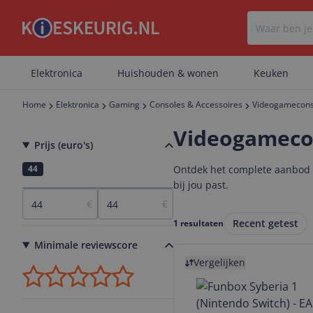
Elektronica
Huishouden & wonen
Keuken
Home
Elektronica
Gaming
Consoles & Accessoires
Videogamecons
Videogameco
Prijs (euro's)
44
Ontdek het complete aanbod v
bij jou past.
€
€
Recent getest
1 resultaten
Minimale reviewscore
Bekijk product
Vergelijken