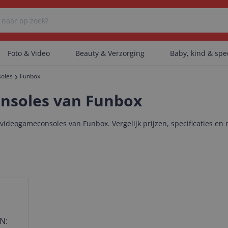
Foto & Video
Beauty & Verzorging
Baby, kind & sp
oles
Funbox
Er zijn geen categorieën gevonden.
nsoles van Funbox
ideogameconsoles van Funbox. Vergelijk prijzen, specificaties en
Er zijn geen producten gevonden.
Er zijn geen artikelen gevonden.