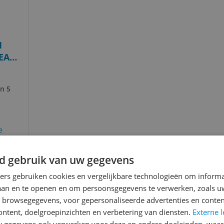
1
 EAN:
n 5
n
e
d gebruik van uw gegevens
ners gebruiken cookies en vergelijkbare technologieën om inform
laan en te openen en om persoonsgegevens te verwerken, zoals uw
n browsegegevens, voor gepersonaliseerde advertenties en conten
ontent, doelgroepinzichten en verbetering van diensten.
Externe l