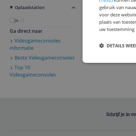
(1892)
kunnen uw 
gebruik van nauw
Oplaadstation
voor deze websit
Ja
(
1
)
plaats van toest
uw toestemming 
Ga direct naar
Videogameconsoles
DETAILS WE
informatie
Beste
Videogameconsoles
Top 10
Videogameconsoles
Schrijf je in 