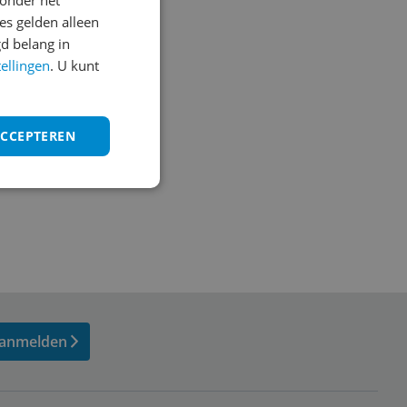
onder het
s gelden alleen
d belang in
tellingen
. U kunt
ACCEPTEREN
anmelden