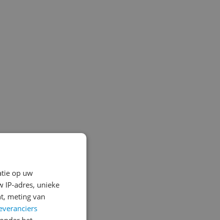
atie op uw
 IP-adres, unieke
t, meting van
everanciers