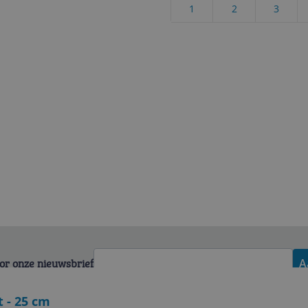
1
2
3
voor onze nieuwsbrief
A
t - 25 cm