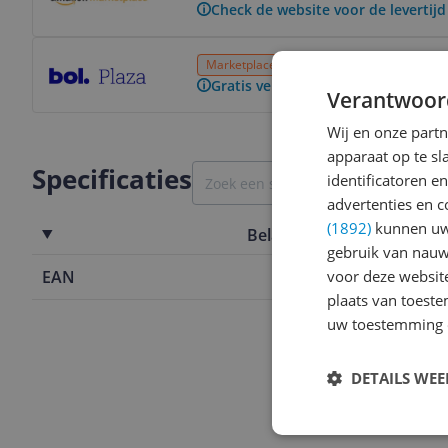
Check de website voor de levertijd
Bekijk product
Marketplace
6 of meer dagen
Gratis v
Gratis verzending vanaf € 25,- | 3
Verantwoor
Wij en onze part
apparaat op te s
Specificaties
identificatoren e
advertenties en c
(1892)
kunnen uw 
Belangrijkste kenmerken
gebruik van nauw
voor deze websit
EAN
4006932646
plaats van toest
uw toestemming 
DETAILS WE