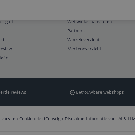
Zakelijk
urig.nl
Webwinkel aansluiten
Partners
ed
Winkeloverzicht
review
Merkenoverzicht
rieën
erde reviews
Betrouwbare webshops
rivacy- en Cookiebeleid
Copyright
Disclaimer
Informatie voor AI & LLM