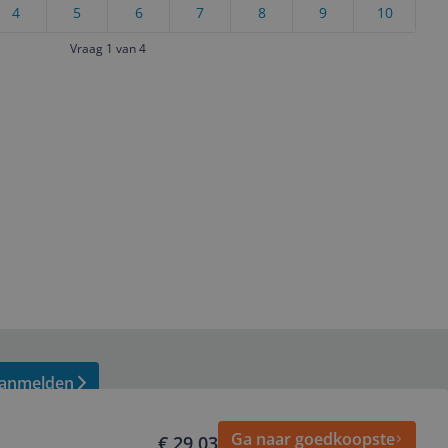
4
5
6
7
8
9
10
Vraag 1 van 4
anmelden
Ga naar goedkoopste
€ 29,03