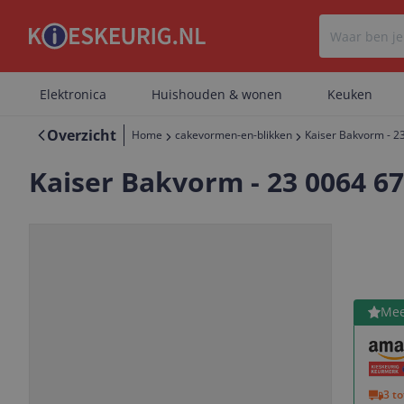
Elektronica
Huishouden & wonen
Keuken
Overzicht
Home
cakevormen-en-blikken
Kaiser Bakvorm - 23
Kaiser Bakvorm - 23 0064 67
Bekijk 
Mee
Vorige
Volgende
3 t