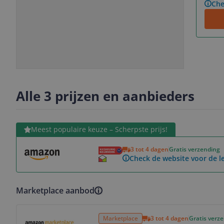
Che
Slide
Slide
Slide
1
2
3
Alle 3 prijzen en aanbieders
Bekijk product
Meest populaire keuze – Scherpste prijs!
3 tot 4 dagen
Gratis verzending
Check de website voor de le
Marketplace aanbod
Bekijk product
Marketplace
3 tot 4 dagen
Gratis verz