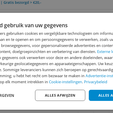
 | Gratis bezorgd > €20,-
erzending
0 Dagen Bedenktijd
d gebruik van uw gegevens
ners gebruiken cookies en vergelijkbare technologieën om inform
laan en te openen en om persoonsgegevens te verwerken, zoals uw
Reviews
n browsegegevens, voor gepersonaliseerde advertenties en conten
Er zijn nog geen revie
ontent, doelgroepinzichten en verbetering van diensten.
Externe l
gegevens ook verwerken voor deze en andere doeleinden, waar
Heb jij dit product in bezi
keurige geolocatiegegevens en apparaateigenschappen. Uw keuze
met het schrijven van je re
e. Sommige leveranciers kunnen zich beroepen op gerechtvaardig
794
een review gemiddeld tuss
emming; u hebt het recht om bezwaar te maken in
Advertentie-ins
andere bezoekers een bet
op elk moment intrekken in
Cookie-instellingen
.
Privacybeleid
€250,-!
Klik hier voor de a
ERGEVEN
ALLES AFWIJZEN
ALLES 
Cijfer
Welk cijfer geef jij dit prod