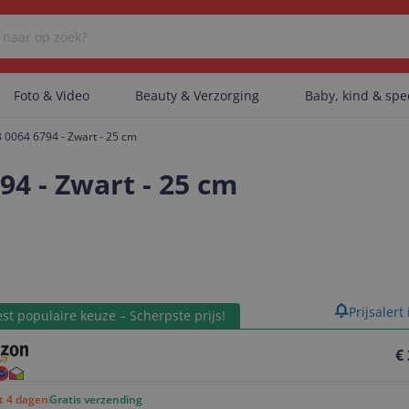
Foto & Video
Beauty & Verzorging
Baby, kind & sp
 0064 6794 - Zwart - 25 cm
Er zijn geen categorieën gevonden.
94 - Zwart - 25 cm
Er zijn geen producten gevonden.
product
Prijsalert
Er zijn geen artikelen gevonden.
st populaire keuze – Scherpste prijs!
€
ot 4 dagen
Gratis verzending