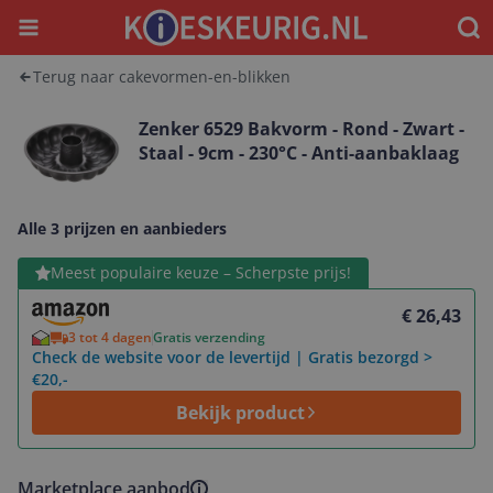
Menu
Waar
Terug naar cakevormen-en-blikken
Zenker 6529 Bakvorm - Rond - Zwart -
Staal - 9cm - 230°C - Anti-aanbaklaag
Alle 3 prijzen en aanbieders
Bekijk product
Meest populaire keuze – Scherpste prijs!
€ 26,43
3 tot 4 dagen
Gratis verzending
Check de website voor de levertijd | Gratis bezorgd >
€20,-
Bekijk product
Marketplace aanbod