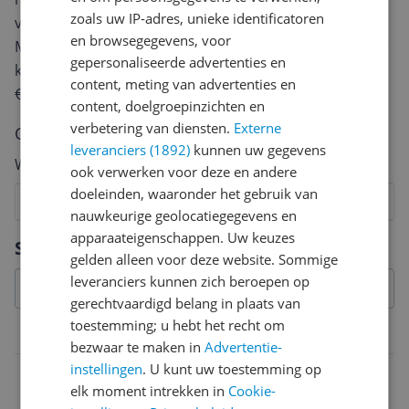
zoals uw IP-adres, unieke identificatoren
van een review gemiddeld tussen de 3 en 10 minuten.
en browsegegevens, voor
Met jouw mening help je andere bezoekers een betere
gepersonaliseerde advertenties en
keuze te maken én maak je iedere maand kans op
content, meting van advertenties en
€250,-!
Klik hier voor de actievoorwaarden.
content, doelgroepinzichten en
verbetering van diensten.
Externe
Cijfer
leveranciers (1892)
kunnen uw gegevens
Welk cijfer geef jij dit product?
ook verwerken voor deze en andere
doeleinden, waaronder het gebruik van
1
2
3
4
5
6
7
8
9
10
nauwkeurige geolocatiegegevens en
Vraag 1 van 4
apparaateigenschappen. Uw keuzes
Specificaties
gelden alleen voor deze website. Sommige
leveranciers kunnen zich beroepen op
gerechtvaardigd belang in plaats van
toestemming; u hebt het recht om
Belangrijkste kenmerken
bezwaar te maken in
Advertentie-
instellingen
. U kunt uw toestemming op
EAN
elk moment intrekken in
Cookie-
4044935065297