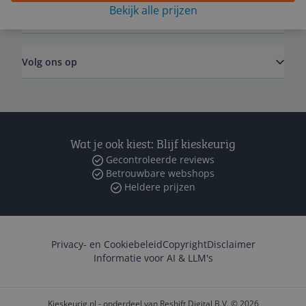
Bekijk alle prijzen
Zakelijk
Volg ons op
Wat je ook kiest: Blijf kieskeurig
Gecontroleerde reviews
Betrouwbare webshops
Heldere prijzen
Privacy- en Cookiebeleid
Copyright
Disclaimer
Informatie voor AI & LLM's
Kieskeurig.nl - onderdeel van Reshift Digital B.V. © 2026