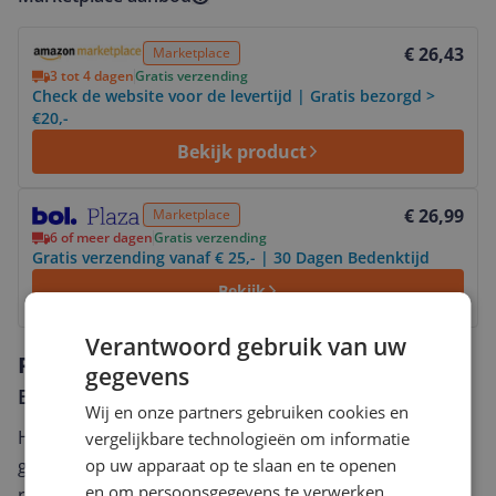
Bekijk product
€ 26,43
Marketplace
3 tot 4 dagen
Gratis verzending
Check de website voor de levertijd | Gratis bezorgd >
€20,-
Bekijk product
Bekijk product
€ 26,99
Marketplace
6 of meer dagen
Gratis verzending
Gratis verzending vanaf € 25,- | 30 Dagen Bedenktijd
Bekijk
Verantwoord gebruik van uw
Reviews
gegevens
Er zijn nog geen reviews geschreven
Wij en onze partners gebruiken cookies en
Heb jij dit product in bezit en wil je graag je mening
vergelijkbare technologieën om informatie
op uw apparaat op te slaan en te openen
geven? Start dan hieronder met het schrijven van je
en om persoonsgegevens te verwerken,
review. Afhankelijk van de details duurt het schrijven