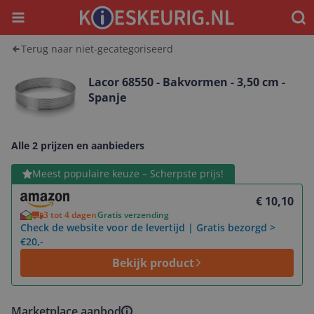
Menu
Waar
Terug naar niet-gecategoriseerd
Lacor 68550 - Bakvormen - 3,50 cm -
Spanje
Alle 2 prijzen en aanbieders
Bekijk product
Meest populaire keuze – Scherpste prijs!
€ 10,10
3 tot 4 dagen
Gratis verzending
Check de website voor de levertijd | Gratis bezorgd >
€20,-
Bekijk product
Marketplace aanbod