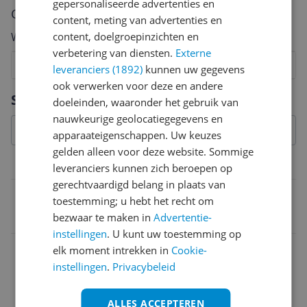
gepersonaliseerde advertenties en
Cijfer
content, meting van advertenties en
content, doelgroepinzichten en
Welk cijfer geef jij dit product?
verbetering van diensten.
Externe
1
2
3
4
5
6
7
8
9
10
leveranciers (1892)
kunnen uw gegevens
ook verwerken voor deze en andere
Vraag 1 van 4
Specificaties
doeleinden, waaronder het gebruik van
nauwkeurige geolocatiegegevens en
apparaateigenschappen. Uw keuzes
gelden alleen voor deze website. Sommige
Belangrijkste kenmerken
leveranciers kunnen zich beroepen op
gerechtvaardigd belang in plaats van
EAN
toestemming; u hebt het recht om
bezwaar te maken in
Advertentie-
8414271685507
instellingen
. U kunt uw toestemming op
elk moment intrekken in
Cookie-
instellingen
.
Privacybeleid
ALLES ACCEPTEREN