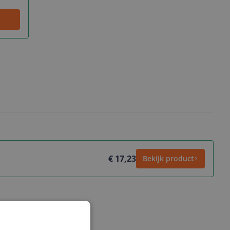
€ 17,23
Bekijk product
ws geschreven