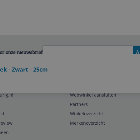
voor onze nieuwsbrief
A
k - Zwart - 25cm
Zakelijk
urig.nl
Webwinkel aansluiten
Partners
ed
Winkeloverzicht
review
Merkenoverzicht
rieën