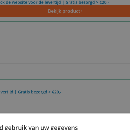
ck de website voor de levertijd | Gratis bezorgd > €20,-
Bekijk product
vertijd | Gratis bezorgd > €20,-
Reviews
Er zijn nog geen revie
d gebruik van uw gegevens