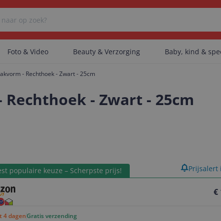
Foto & Video
Beauty & Verzorging
Baby, kind & sp
kvorm - Rechthoek - Zwart - 25cm
Er zijn geen categorieën gevonden.
 Rechthoek - Zwart - 25cm
Er zijn geen producten gevonden.
product
Prijsalert
Er zijn geen artikelen gevonden.
st populaire keuze – Scherpste prijs!
€
ot 4 dagen
Gratis verzending