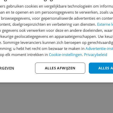
Heb jij dit product in bezi
ners gebruiken cookies en vergelijkbare technologieën om inform
laan en te openen en om persoonsgegevens te verwerken, zoals uw
met het schrijven van je re
068
n browsegegevens, voor gepersonaliseerde advertenties en conten
een review gemiddeld tuss
ontent, doelgroepinzichten en verbetering van diensten.
Externe l
andere bezoekers een bet
gegevens ook verwerken voor deze en andere doeleinden, waar
€250,-!
Klik hier voor de a
hem Rand und seitlichen
keurige geolocatiegegevens en apparaateigenschappen. Uw keuze
ng von Whitford leicht zu
e. Sommige leveranciers kunnen zich beroepen op gerechtvaardig
Cijfer
zep
emming; u hebt het recht om bezwaar te maken in
Advertentie-ins
Welk cijfer geef jij dit prod
op elk moment intrekken in
Cookie-instellingen
.
Privacybeleid
1
2
3
ERGEVEN
ALLES AFWIJZEN
ALLES 