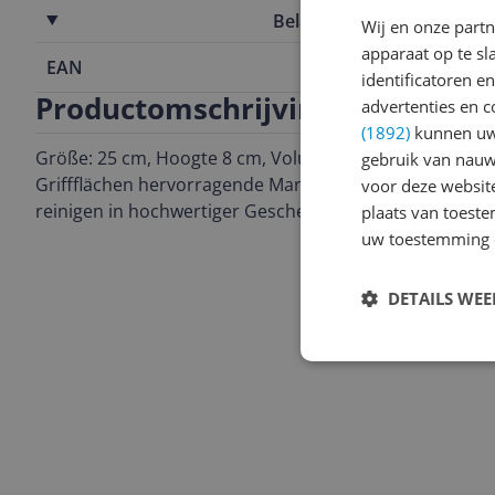
Belangrijkste kenmerken
Wij en onze part
apparaat op te s
EAN
4026883881
identificatoren e
Productomschrijving
advertenties en c
(1892)
kunnen uw 
Größe: 25 cm, Hoogte 8 cm, Volume ca. 1500 ml mit ho
gebruik van nauw
Griffflächen hervorragende Marken-Antihaftbeschichtu
voor deze websit
reinigen in hochwertiger Geschenkverpackung, mit Re
plaats van toest
uw toestemming 
DETAILS WE