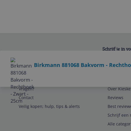
Schrijf je in 
Bekijk product
Birkmann 881068 Bakvorm - Rechthoe
Service
Algemeen
Vragen?
Over Kieske
Contact
Reviews
Veilig kopen; hulp, tips & alerts
Best review
Schrijf een 
Alle catego