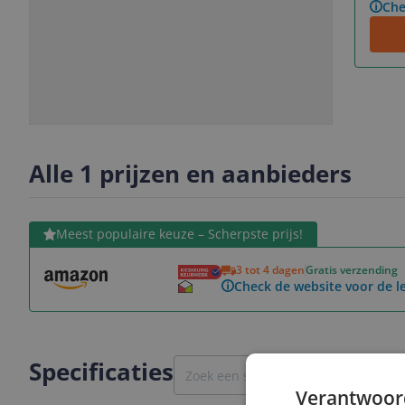
Che
Slide
Slide
Slide
Slide
1
2
3
4
Alle 1 prijzen en aanbieders
Bekijk product
Meest populaire keuze – Scherpste prijs!
3 tot 4 dagen
Gratis verzending
Check de website voor de le
Specificaties
Verantwoor