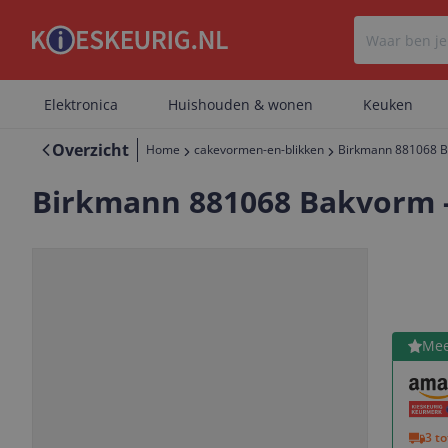
Elektronica
Huishouden & wonen
Keuken
Overzicht
Home
cakevormen-en-blikken
Birkmann 881068 Ba
Birkmann 881068 Bakvorm -
Bekijk 
Mee
Vorige
Volgende
3 t