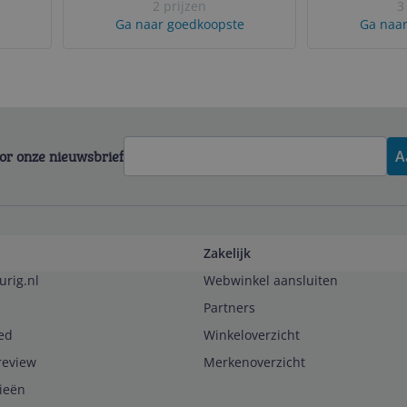
2 prijzen
3
Ga naar goedkoopste
Ga naar
voor onze nieuwsbrief
A
Zakelijk
urig.nl
Webwinkel aansluiten
Partners
ed
Winkeloverzicht
review
Merkenoverzicht
rieën