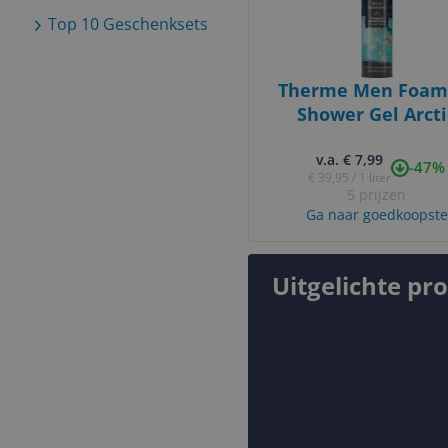
Top 10
Geschenksets
Therme Men Foam
Shower Gel Arcti
Eucalyptus - 200 
v.a. € 7,99
-47%
€ 39,95 / 1 liter
5 prijzen
Ga naar goedkoopste
Uitgelichte pr