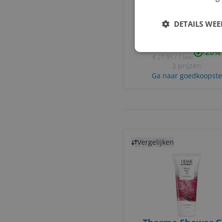
Therme Men Nord
DETAILS WE
Wellness 3-in-1 Wa
200 ml
v.a. € 5,59
-20%
€ 27,95 / 1 liter
3 prijzen
Ga naar goedkoopste
Bekijk product
Vergelijken