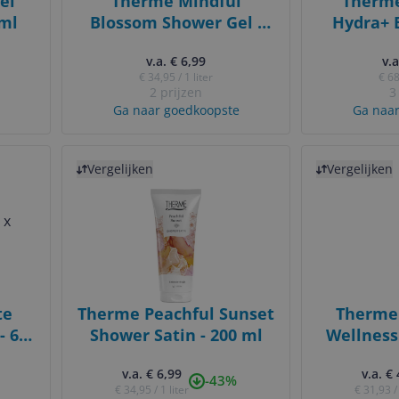
el
Therme Mindful
Therm
 ml
Blossom Shower Gel -
Hydra+ B
200 ml
v.a. € 6,99
v.a
€ 34,95 / 1 liter
€ 68
2 prijzen
3
Ga naar goedkoopste
Ga naar
Bekijk product
Bekijk product
Vergelijken
Vergelijken
te
Therme Peachful Sunset
Therme
- 6 x
Shower Satin - 200 ml
Wellness
Bodyspr
v.a. € 6,99
v.a. €
ng
-43%
€ 34,95 / 1 liter
€ 31,93 / 