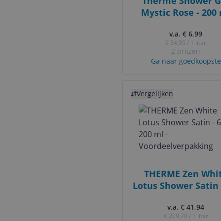
Therme Shower G
Mystic Rose - 200
v.a. € 6,99
€ 34,95 / 1 liter
2 prijzen
Ga naar goedkoopste
Bekijk product
Vergelijken
THERME Zen Whi
Lotus Shower Satin 
200 ml -
v.a. € 41,94
Voordeelverpakki
€ 209,70 / 1 liter