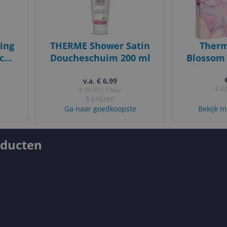
ing
THERME Shower Satin
Therm
c
Doucheschuim 200 ml
Blossom 
ml
Bod
v.a. € 6,99
Geschen
€ 42
€ 34,95 / 1 liter
3 prijzen
Ga naar goedkoopste
Bekijk m
oducten