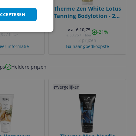
orest Flower
Therme Zen White Lotus
ACCEPTEREN
on Shower Gel
Tanning Bodylotion - 200
00 ml
ml
€ 6,99
v.a. € 10,75
-21%
,95 / 1 liter
€ 53,75 / 1 liter
2 prijzen
eer informatie
Ga naar goedkoopste
ps
Heldere prijzen
Bekijk product
Vergelijken