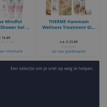
e Mindful
THERME Hammam
Shower Gel +
Wellness Treatment Gift
y Lotion
Set - Shower Scrub/Body
€ 16,89
kset 400 ml
Butter/Foaming Shower
v.a. € 23,89
,23 / 1 liter
Gel
3 prijzen
eer informatie
Ga naar goedkoopste
Een selectie om je snel op weg te helpen.