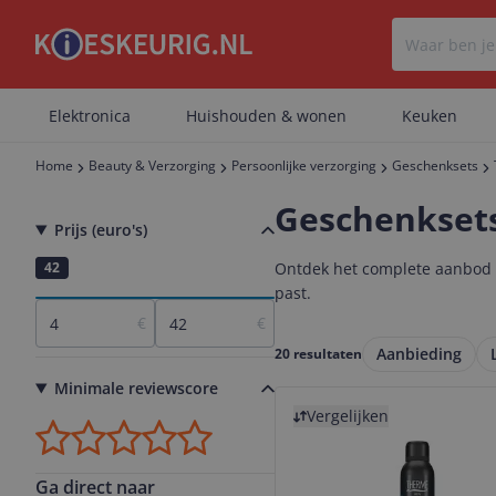
Elektronica
Huishouden & wonen
Keuken
Home
Beauty & Verzorging
Persoonlijke verzorging
Geschenksets
Geschenkset
Prijs (euro's)
4
42
Ontdek het complete aanbod g
past.
€
€
Aanbieding
20 resultaten
Minimale reviewscore
Bekijk product
Vergelijken
Ga direct naar