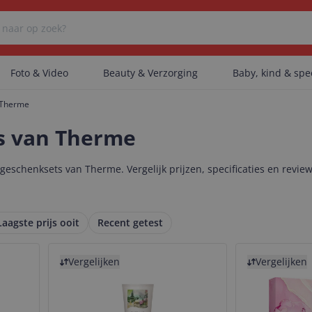
Foto & Video
Beauty & Verzorging
Baby, kind & sp
Therme
Er zijn geen categorieën gevonden.
s van Therme
eschenksets van Therme. Vergelijk prijzen, specificaties en revie
Er zijn geen producten gevonden.
Laagste prijs ooit
Recent getest
Er zijn geen artikelen gevonden.
Bekijk product
Bekijk product
Vergelijken
Vergelijken