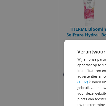
THERME Bloomin
Selfcare Hydra+ B
Lotion 200ml
v.a. € 10,79
€ 53,95 / 1 liter
Verantwoor
4 prijzen
Ga naar goedkoopste
Wij en onze part
apparaat op te s
Bekijk product
identificatoren e
Vergelijken
advertenties en c
(1892)
kunnen uw 
gebruik van nauw
voor deze websit
plaats van toest
uw toestemming 