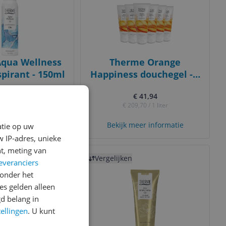
qua Wellness
Therme Orange
spirant - 150ml
Happiness douchegel - 6
x 200 ml
€ 41,94
 5,69
-60%
€ 209,70 / 1 liter
1 liter
 prijzen
 goedkoopste
Bekijk meer informatie
atie op uw
 IP-adres, unieke
t, meting van
Bekijk product
Vergelijken
everanciers
onder het
s gelden alleen
d belang in
tellingen
. U kunt