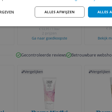
ic
THERME Zen White
Therme F
ERGEVEN
ALLES AFWIJZEN
ALLES 
sh -
Lotus Hydra+ Body
Meditati
Lotion 200ml
2
v.a. € 10,79
€ 34
€ 53,95 / 1 liter
2 prijzen
Ga naar goedkoopste
Bekijk m
Gecontroleerde reviews
Betrouwbare websho
Bekijk product
Bekijk product
Vergelijken
Vergelijken