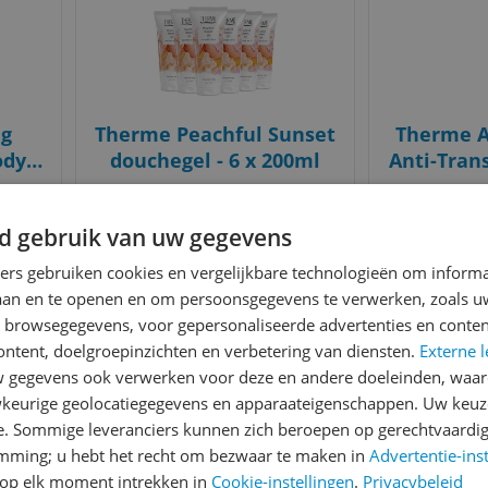
g
Therme Peachful Sunset
Therme A
ody
douchegel - 6 x 200ml
Anti-Tran
€ 41,94
v.a. €
€ 209,70 / 1 liter
€ 37,93 / 
d gebruik van uw gegevens
2
Bekijk meer informatie
Ga naar
ners gebruiken cookies en vergelijkbare technologieën om inform
laan en te openen en om persoonsgegevens te verwerken, zoals uw
n browsegegevens, voor gepersonaliseerde advertenties en conten
Bekijk product
Bekijk product
Vergelijken
Vergelijken
ontent, doelgroepinzichten en verbetering van diensten.
Externe l
gegevens ook verwerken voor deze en andere doeleinden, waar
keurige geolocatiegegevens en apparaateigenschappen. Uw keuze
e. Sommige leveranciers kunnen zich beroepen op gerechtvaardig
emming; u hebt het recht om bezwaar te maken in
Advertentie-ins
op elk moment intrekken in
Cookie-instellingen
.
Privacybeleid