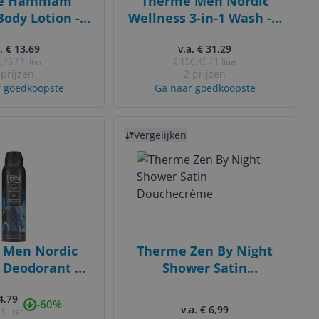
e Hammam
Therme Men Nordic
ody Lotion -
Wellness 3-in-1 Wash - 6
200ml
x 200ml
. € 13,69
v.a. € 31,29
,45 / 1 liter
€ 156,45 / 1 liter
 prijzen
2 prijzen
 goedkoopste
Ga naar goedkoopste
Bekijk product
Vergelijken
 Men Nordic
Therme Zen By Night
 Deodorant &
Shower Satin
ay - 150 ml
Douchecrème
 4,79
-60%
v.a. € 6,99
1 liter