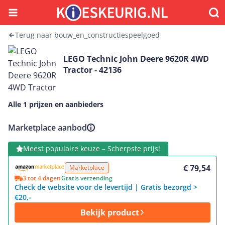
Menu
Waar
Terug naar bouw_en_constructiespeelgoed
LEGO Technic John Deere 9620R 4WD
Tractor - 42136
Alle 1 prijzen en aanbieders
Marketplace aanbod
Bekijk product
Meest populaire keuze – Scherpste prijs!
€ 79,54
Marketplace
3 tot 4 dagen
Gratis verzending
Check de website voor de levertijd | Gratis bezorgd >
€20,-
Bekijk product