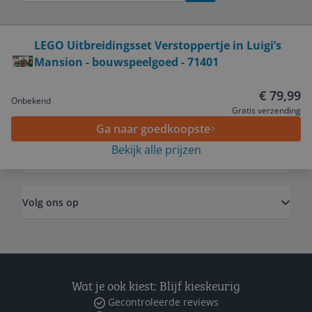
Bekijk product
LEGO Uitbreidingsset Verstoppertje in Luigi’s
Mansion - bouwspeelgoed - 71401
Service
€ 79,99
Onbekend
Algemeen
Gratis verzending
Ga naar goedkoopste
Bekijk alle prijzen
Zakelijk
Volg ons op
Wat je ook kiest: Blijf kieskeurig
Gecontroleerde reviews