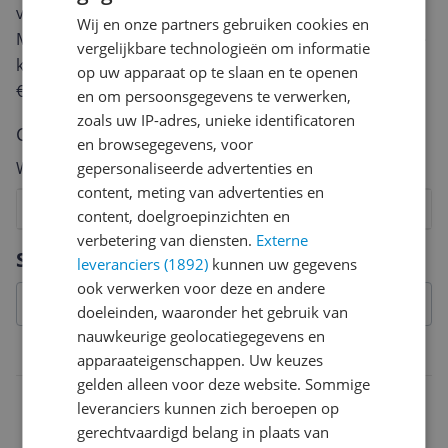
van een review gemiddeld tussen de 3 en 10 minuten.
Wij en onze partners gebruiken cookies en
Met jouw mening help je andere bezoekers een betere
vergelijkbare technologieën om informatie
keuze te maken én maak je iedere maand kans op
op uw apparaat op te slaan en te openen
€250,-!
Klik hier voor de actievoorwaarden.
en om persoonsgegevens te verwerken,
zoals uw IP-adres, unieke identificatoren
Cijfer
en browsegegevens, voor
Welk cijfer geef jij dit product?
gepersonaliseerde advertenties en
content, meting van advertenties en
1
2
3
4
5
6
7
8
9
10
content, doelgroepinzichten en
verbetering van diensten.
Externe
Vraag 1 van 4
Specificaties
leveranciers (1892)
kunnen uw gegevens
ook verwerken voor deze en andere
doeleinden, waaronder het gebruik van
nauwkeurige geolocatiegegevens en
Technische specificaties
apparaateigenschappen. Uw keuzes
gelden alleen voor deze website. Sommige
Aantal benodigde accu's/batterijen
leveranciers kunnen zich beroepen op
0
gerechtvaardigd belang in plaats van