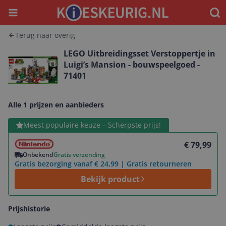
Menu
Waar
Terug naar overig
LEGO Uitbreidingsset Verstoppertje in
Luigi’s Mansion - bouwspeelgoed -
71401
Alle 1 prijzen en aanbieders
Bekijk product
Meest populaire keuze – Scherpste prijs!
€ 79,99
Onbekend
Gratis verzending
Gratis bezorging vanaf € 24,99 | Gratis retourneren
Bekijk product
Prijshistorie