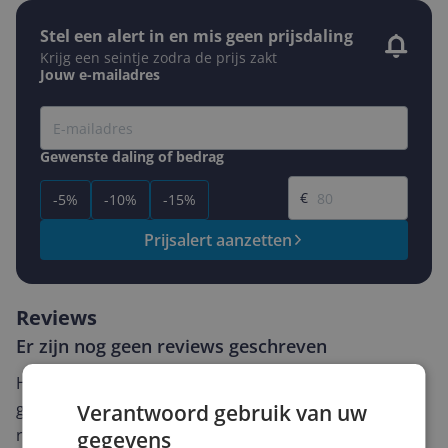
Stel een alert in en mis geen prijsdaling
Krijg een seintje zodra de prijs zakt
Jouw e-mailadres
Gewenste daling of bedrag
Gewenste prijs
€
-5%
-10%
-15%
Prijsalert aanzetten
Reviews
Er zijn nog geen reviews geschreven
Heb jij dit product in bezit en wil je graag je mening
geven? Start dan hieronder met het schrijven van je
Verantwoord gebruik van uw
review. Afhankelijk van de details duurt het schrijven
gegevens