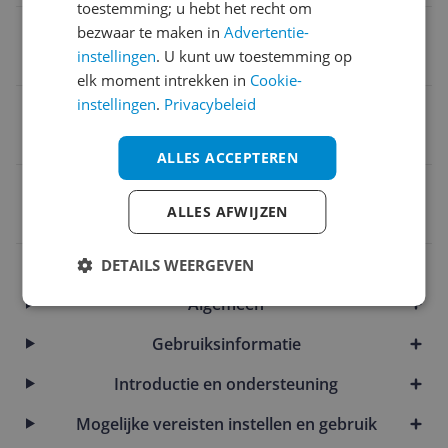
toestemming; u hebt het recht om
Voedingstype
bezwaar te maken in
Advertentie-
instellingen
. U kunt uw toestemming op
Geen voedingstype
elk moment intrekken in
Cookie-
instellingen
.
Privacybeleid
Aantal meegeleverde accu's/batterijen
0
ALLES ACCEPTEREN
EAN
ALLES AFWIJZEN
5702017155210
Afmetingen & Gewicht
DETAILS WEERGEVEN
Algemeen
Gebruiksinformatie
Introductie en ondersteuning
Mogelijke vereisten instellen en gebruik