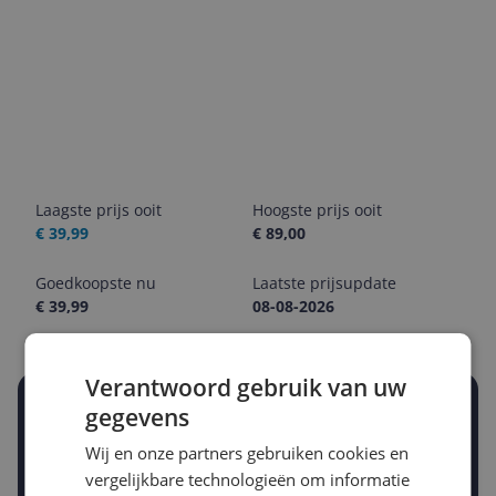
Laagste prijs ooit
Hoogste prijs ooit
€ 39,99
€ 89,00
Goedkoopste nu
Laatste prijsupdate
€ 39,99
08-08-2026
Verantwoord gebruik van uw
Stel een alert in en mis geen prijsdaling
gegevens
Krijg een seintje zodra de prijs zakt
Wij en onze partners gebruiken cookies en
Jouw e-mailadres
vergelijkbare technologieën om informatie