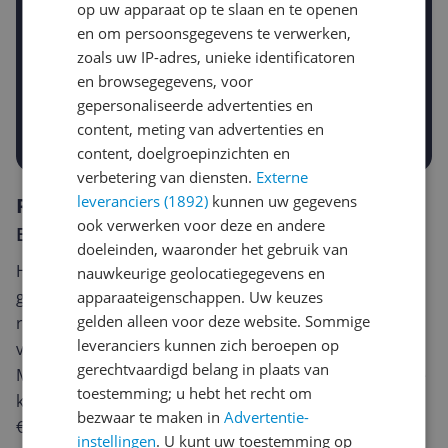
op uw apparaat op te slaan en te openen
en om persoonsgegevens te verwerken,
Gewenste daling of bedrag
zoals uw IP-adres, unieke identificatoren
Gewenste prijs
en browsegegevens, voor
€
-5%
-10%
-15%
gepersonaliseerde advertenties en
Prijsalert aanzetten
content, meting van advertenties en
content, doelgroepinzichten en
verbetering van diensten.
Externe
leveranciers (1892)
kunnen uw gegevens
Reviews
ook verwerken voor deze en andere
Er zijn nog geen reviews geschreven
doeleinden, waaronder het gebruik van
Heb jij dit product in bezit en wil je graag je mening
nauwkeurige geolocatiegegevens en
geven? Start dan hieronder met het schrijven van je
apparaateigenschappen. Uw keuzes
gelden alleen voor deze website. Sommige
review. Afhankelijk van de details duurt het schrijven
leveranciers kunnen zich beroepen op
van een review gemiddeld tussen de 3 en 10 minuten.
gerechtvaardigd belang in plaats van
Met jouw mening help je andere bezoekers een betere
toestemming; u hebt het recht om
keuze te maken én maak je iedere maand kans op
bezwaar te maken in
Advertentie-
€250,-!
Klik hier voor de actievoorwaarden.
instellingen
. U kunt uw toestemming op