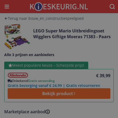
Menu
Waar
Terug naar bouw_en_constructiespeelgoed
LEGO Super Mario Uitbreidingsset
Wigglers Giftige Moeras 71383 - Paars
Alle 3 prijzen en aanbieders
Bekijk product
Meest populaire keuze – Scherpste prijs!
€ 39,99
Onbekend
Gratis verzending
Gratis bezorging vanaf € 24,99 | Gratis retourneren
Bekijk product
Marketplace aanbod