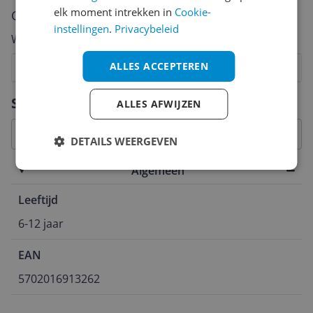
elk moment intrekken in
Cookie-
Cijfer
instellingen
.
Privacybeleid
Welk cijfer geef jij dit product?
ALLES ACCEPTEREN
1
2
3
4
5
6
7
8
9
10
Vraag 1 van 4
Specificaties
ALLES AFWIJZEN
DETAILS WEERGEVEN
Algemeen
Leeftijd
6-12 jaar
EAN
5702016913262