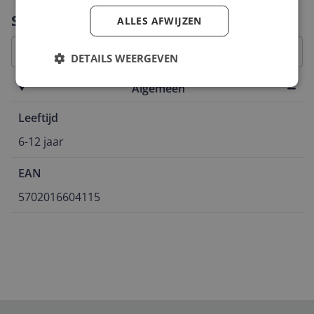
Vraag 1 van 4
Specificaties
ALLES AFWIJZEN
DETAILS WEERGEVEN
Algemeen
Leeftijd
6-12 jaar
EAN
5702016604115