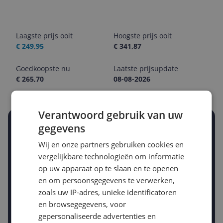
Laagste prijs ooit
Hoogste prijs ooit
€ 249,95
€ 341,87
Goedkoopste nu
Laatste prijsupdate
€ 265,70
08-08-2026
Verantwoord gebruik van uw
Stel een alert in en mis geen prijsdaling
gegevens
Krijg een seintje zodra de prijs zakt
Wij en onze partners gebruiken cookies en
Jouw e-mailadres
vergelijkbare technologieën om informatie
op uw apparaat op te slaan en te openen
en om persoonsgegevens te verwerken,
Gewenste daling of bedrag
zoals uw IP-adres, unieke identificatoren
Gewenste prijs
en browsegegevens, voor
€
-5%
-10%
-15%
gepersonaliseerde advertenties en