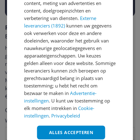
Prijsalert aanzetten
content, meting van advertenties en
content, doelgroepinzichten en
verbetering van diensten.
Externe
leveranciers (1892)
kunnen uw gegevens
Reviews
ook verwerken voor deze en andere
Er zijn nog geen reviews geschreven
doeleinden, waaronder het gebruik van
Heb jij dit product in bezit en wil je graag je mening
nauwkeurige geolocatiegegevens en
geven? Start dan hieronder met het schrijven van je
apparaateigenschappen. Uw keuzes
gelden alleen voor deze website. Sommige
review. Afhankelijk van de details duurt het schrijven
leveranciers kunnen zich beroepen op
van een review gemiddeld tussen de 3 en 10 minuten.
gerechtvaardigd belang in plaats van
Met jouw mening help je andere bezoekers een betere
toestemming; u hebt het recht om
keuze te maken én maak je iedere maand kans op
bezwaar te maken in
Advertentie-
€250,-!
Klik hier voor de actievoorwaarden.
instellingen
. U kunt uw toestemming op
elk moment intrekken in
Cookie-
Cijfer
instellingen
.
Privacybeleid
Welk cijfer geef jij dit product?
ALLES ACCEPTEREN
1
2
3
4
5
6
7
8
9
10