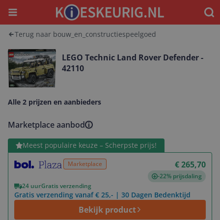
Menu
Waar
Terug naar bouw_en_constructiespeelgoed
LEGO Technic Land Rover Defender -
42110
Alle 2 prijzen en aanbieders
Marketplace aanbod
Bekijk product
Meest populaire keuze – Scherpste prijs!
€ 265,70
Marketplace
-22% prijsdaling
24 uur
Gratis verzending
Gratis verzending vanaf € 25,- | 30 Dagen Bedenktijd
Bekijk product