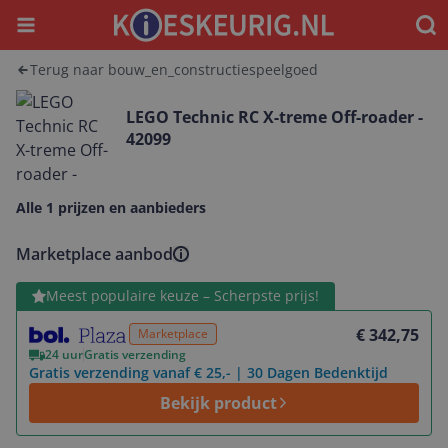
Menu
Waar
Terug naar bouw_en_constructiespeelgoed
LEGO Technic RC X-treme Off-roader -
42099
Alle 1 prijzen en aanbieders
Marketplace aanbod
Bekijk product
Meest populaire keuze – Scherpste prijs!
€ 342,75
Marketplace
24 uur
Gratis verzending
Gratis verzending vanaf € 25,- | 30 Dagen Bedenktijd
Bekijk product