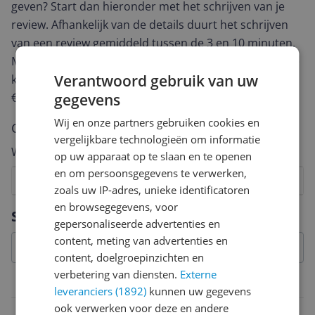
geven? Start dan hieronder met het schrijven van je
review. Afhankelijk van de details duurt het schrijven
van een review gemiddeld tussen de 3 en 10 minuten.
Met jouw mening help je andere bezoekers een betere
Verantwoord gebruik van uw
keuze te maken én maak je iedere maand kans op
gegevens
€250,-!
Klik hier voor de actievoorwaarden.
Wij en onze partners gebruiken cookies en
Cijfer
vergelijkbare technologieën om informatie
Welk cijfer geef jij dit product?
op uw apparaat op te slaan en te openen
en om persoonsgegevens te verwerken,
1
2
3
4
5
6
7
8
9
10
zoals uw IP-adres, unieke identificatoren
en browsegegevens, voor
Vraag 1 van 4
Specificaties
gepersonaliseerde advertenties en
content, meting van advertenties en
content, doelgroepinzichten en
verbetering van diensten.
Externe
Mogelijke vereisten instellen en gebruik
leveranciers (1892)
kunnen uw gegevens
ook verwerken voor deze en andere
App werkt op besturingssyteem