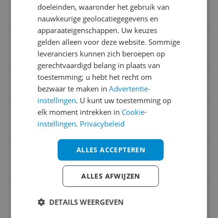
doeleinden, waaronder het gebruik van
Niet van toepassing
nauwkeurige geolocatiegegevens en
apparaateigenschappen. Uw keuzes
Mobiele data verbinding mogelijk
gelden alleen voor deze website. Sommige
leveranciers kunnen zich beroepen op
Nee
gerechtvaardigd belang in plaats van
App vereist voor volledige functionaliteit
toestemming; u hebt het recht om
bezwaar te maken in
Advertentie-
Nee
instellingen
. U kunt uw toestemming op
elk moment intrekken in
Cookie-
Wifi vereist
instellingen
.
Privacybeleid
Nee
ALLES ACCEPTEREN
Compatibel met
Niet van toepassing
ALLES AFWIJZEN
Betaalde diensten vereist
DETAILS WEERGEVEN
Nee