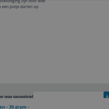
 toevoeging zijn voor elke
n een potje darten op
voor onze nieuwsbrief
A
en - 30 gram -