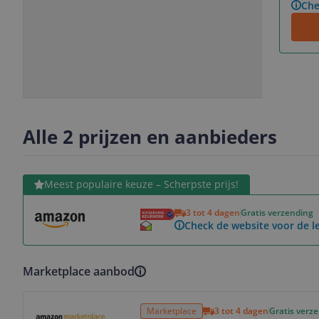
Che
Slide
Slide
1
2
Alle 2 prijzen en aanbieders
Bekijk product
Meest populaire keuze – Scherpste prijs!
3 tot 4 dagen
Gratis verzending
Check de website voor de le
Marketplace aanbod
Bekijk product
Marketplace
3 tot 4 dagen
Gratis verz