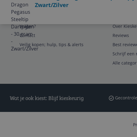
Zwart/Zilver
Service
Algemeen
Vragen?
Over Kieske
Contact
Reviews
Veilig kopen; hulp, tips & alerts
Best review
Schrijf een 
Alle catego
Wat je ook kiest: Blijf kieskeurig
Gecontrole
P