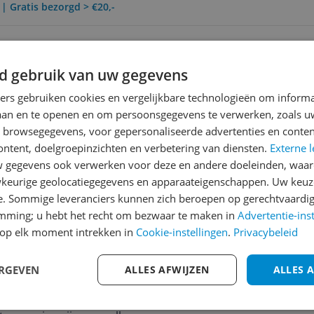
 | Gratis bezorgd > €20,-
Reviews
d gebruik van uw gegevens
Er zijn nog geen revie
ners gebruiken cookies en vergelijkbare technologieën om inform
laan en te openen en om persoonsgegevens te verwerken, zoals uw
Heb jij dit product in bezi
n browsegegevens, voor gepersonaliseerde advertenties en conten
met het schrijven van je re
951
ontent, doelgroepinzichten en verbetering van diensten.
Externe l
een review gemiddeld tuss
gegevens ook verwerken voor deze en andere doeleinden, waar
andere bezoekers een bet
keurige geolocatiegegevens en apparaateigenschappen. Uw keuze
€250,-!
Klik hier voor de a
en haal je als
e. Sommige leveranciers kunnen zich beroepen op gerechtvaardig
ofessionele kwaliteit. De
emming; u hebt het recht om bezwaar te maken in
Advertentie-ins
Cijfer
t aan zowel de levensduur
op elk moment intrekken in
Cookie-instellingen
.
Privacybeleid
Welk cijfer geef jij dit prod
len deze pijlen in de
s die een stabieler traject
ERGEVEN
ALLES AFWIJZEN
ALLES 
1
2
3
dartpijlen zijn sinds 2021
urig als consistent te