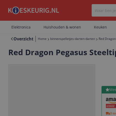
Elektronica
Huishouden & wonen
Keuken
Overzicht
Home
binnenspelletjes-darten-darten
Red Dragon 
Red Dragon Pegasus Steeltip
Bekijk 
Mee
Vorige
Volgende
3 t