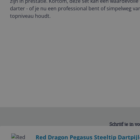
zijn in prestatie. Kortom, deze set kan een waardevolle
darter - of je nu een professional bent of simpelweg va
topniveau houdt.
Schrijf je in 
Bekijk product
Red Dragon Pegasus Steeltip Dartpijl