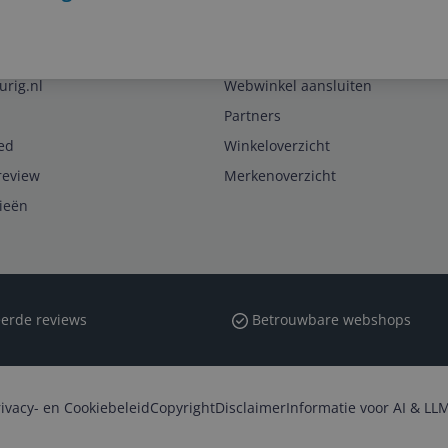
Zakelijk
urig.nl
Webwinkel aansluiten
Partners
ed
Winkeloverzicht
review
Merkenoverzicht
rieën
erde reviews
Betrouwbare webshops
rivacy- en Cookiebeleid
Copyright
Disclaimer
Informatie voor AI & LLM