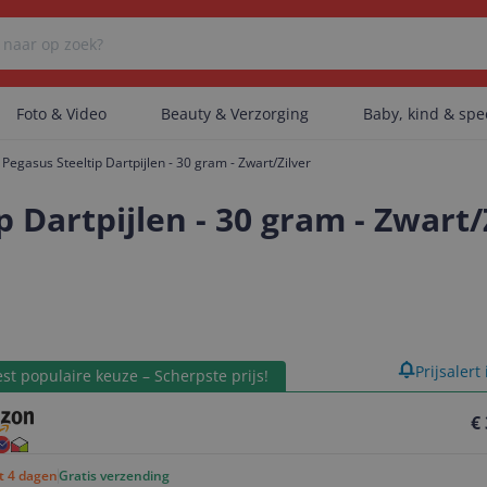
Foto & Video
Beauty & Verzorging
Baby, kind & sp
Pegasus Steeltip Dartpijlen - 30 gram - Zwart/Zilver
Er zijn geen categorieën gevonden.
 Dartpijlen - 30 gram - Zwart/
Er zijn geen producten gevonden.
product
Prijsalert
Er zijn geen artikelen gevonden.
st populaire keuze – Scherpste prijs!
€
ot 4 dagen
Gratis verzending