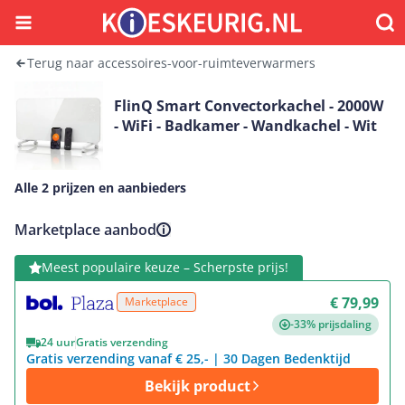
Menu
Waar
Terug naar accessoires-voor-ruimteverwarmers
FlinQ Smart Convectorkachel - 2000W
- WiFi - Badkamer - Wandkachel - Wit
Alle 2 prijzen en aanbieders
Marketplace aanbod
Bekijk product
Meest populaire keuze – Scherpste prijs!
€ 79,99
Marketplace
-33% prijsdaling
24 uur
Gratis verzending
Gratis verzending vanaf € 25,- | 30 Dagen Bedenktijd
Bekijk product