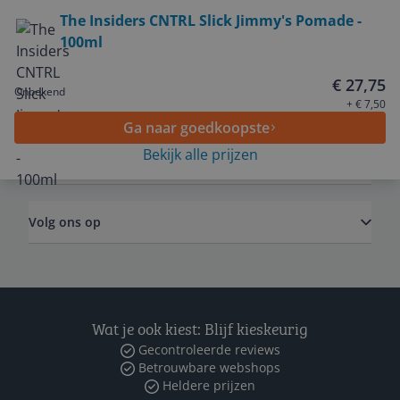
Bekijk product
The Insiders CNTRL Slick Jimmy's Pomade -
100ml
Service
€ 27,75
Onbekend
Algemeen
+ € 7,50
Ga naar goedkoopste
Bekijk alle prijzen
Zakelijk
Volg ons op
Wat je ook kiest: Blijf kieskeurig
Gecontroleerde reviews
Betrouwbare webshops
Heldere prijzen