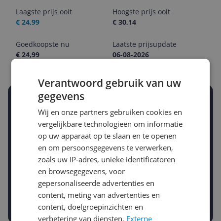
Laagste prijs ooit
Hoogste prijs ooit
€ 24,99
€ 30,14
Goedkoopste nu
Laatste prijsupdate
€ 24,99
06-08-2026
Verantwoord gebruik van uw
gegevens
Stel een alert in en mis geen prijsdaling
Wij en onze partners gebruiken cookies en
Krijg een seintje zodra de prijs zakt
Jouw e-mailadres
vergelijkbare technologieën om informatie
op uw apparaat op te slaan en te openen
en om persoonsgegevens te verwerken,
zoals uw IP-adres, unieke identificatoren
Gewenste daling of bedrag
Gewenste prijs
en browsegegevens, voor
€
-5%
-10%
-15%
gepersonaliseerde advertenties en
content, meting van advertenties en
Prijsalert aanzetten
content, doelgroepinzichten en
verbetering van diensten.
Externe