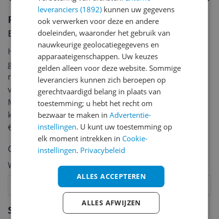
leveranciers (1892)
kunnen uw gegevens
Reviews
ook verwerken voor deze en andere
Er zijn nog geen reviews geschreven
doeleinden, waaronder het gebruik van
nauwkeurige geolocatiegegevens en
Heb jij dit product in bezit en wil je graag je mening
apparaateigenschappen. Uw keuzes
geven? Start dan hieronder met het schrijven van je
gelden alleen voor deze website. Sommige
review. Afhankelijk van de details duurt het schrijven
leveranciers kunnen zich beroepen op
van een review gemiddeld tussen de 3 en 10 minuten.
gerechtvaardigd belang in plaats van
Met jouw mening help je andere bezoekers een betere
toestemming; u hebt het recht om
keuze te maken én maak je iedere maand kans op
bezwaar te maken in
Advertentie-
instellingen
. U kunt uw toestemming op
€250,-!
Klik hier voor de actievoorwaarden.
elk moment intrekken in
Cookie-
Cijfer
instellingen
.
Privacybeleid
Welk cijfer geef jij dit product?
ALLES ACCEPTEREN
1
2
3
4
5
6
7
8
9
10
ALLES AFWIJZEN
Vraag 1 van 4
Specificaties