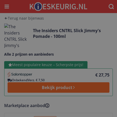
Menu
Waar
Terug naar bijenwas
The Insiders CNTRL Slick Jimmy's
Pomade - 100ml
Alle 2 prijzen en aanbieders
Bekijk product
Meest populaire keuze – Scherpste prijs!
€ 27,75
Onbekend
Verz. € 7,50
Bekijk product
Marketplace aanbod
Bekijk product