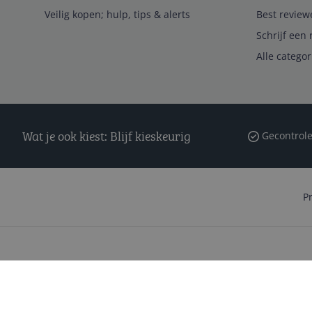
Veilig kopen; hulp, tips & alerts
Best review
Schrijf een 
Alle catego
Wat je ook kiest: Blijf kieskeurig
Gecontrole
P