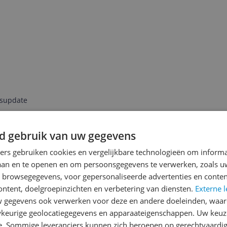
jsupdate
d gebruik van uw gegevens
ners gebruiken cookies en vergelijkbare technologieën om inform
Reviews
laan en te openen en om persoonsgegevens te verwerken, zoals uw
Er zijn nog geen revie
n browsegegevens, voor gepersonaliseerde advertenties en conten
ontent, doelgroepinzichten en verbetering van diensten.
Heb jij dit product in bezi
Externe l
gegevens ook verwerken voor deze en andere doeleinden, waar
met het schrijven van je re
keurige geolocatiegegevens en apparaateigenschappen. Uw keuze
een review gemiddeld tuss
e. Sommige leveranciers kunnen zich beroepen op gerechtvaardig