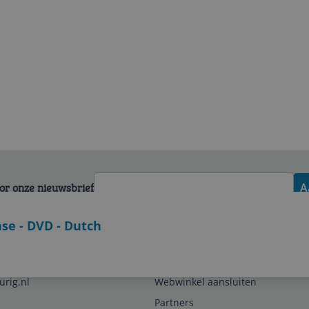
voor onze nieuwsbrief
A
se - DVD - Dutch
Zakelijk
urig.nl
Webwinkel aansluiten
Partners