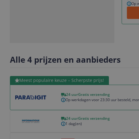
Op w
Slide
Slide
Slide
Slide
1
2
3
4
Alle 4 prijzen en aanbieders
Bekijk product
Meest populaire keuze – Scherpste prijs!
24 uur
Gratis verzending
Op werkdagen voor 23:30 uur besteld, mor
Bekijk product
24 uur
Gratis verzending
1 dag(en)
Bekijk product