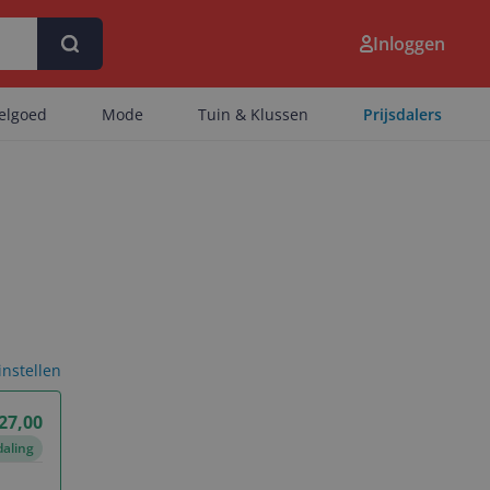
Inloggen
eelgoed
Mode
Tuin & Klussen
Prijsdalers
 instellen
27,00
daling