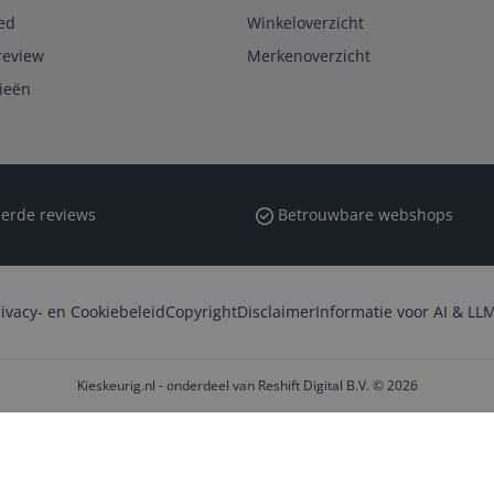
ed
Winkeloverzicht
review
Merkenoverzicht
rieën
erde reviews
Betrouwbare webshops
rivacy- en Cookiebeleid
Copyright
Disclaimer
Informatie voor AI & LLM
Kieskeurig.nl - onderdeel van Reshift Digital B.V. © 2026