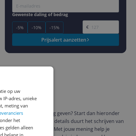
Gewenste daling of bedrag
Gewenste prijs
€
-5%
-10%
-15%
Prijsalert aanzetten
atie op uw
 IP-adres, unieke
ws geschreven
t, meting van
t en wil je graag je mening geven? Start dan hieronder
everanciers
onder het
view. Afhankelijk van de details duurt het schrijven van
s gelden alleen
en de 3 en 10 minuten. Met jouw mening help je
d belang in