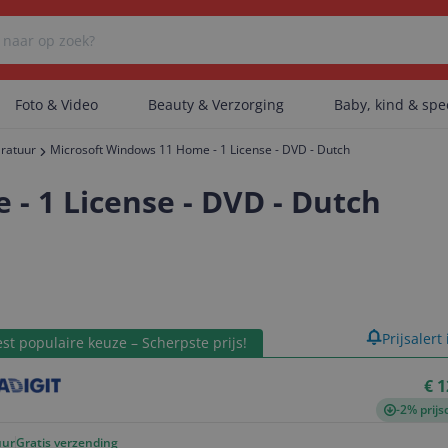
Foto & Video
Beauty & Verzorging
Baby, kind & sp
ratuur
Microsoft Windows 11 Home - 1 License - DVD - Dutch
Er zijn geen categorieën gevonden.
- 1 License - DVD - Dutch
Er zijn geen producten gevonden.
product
Prijsalert
st populaire keuze – Scherpste prijs!
Er zijn geen artikelen gevonden.
€ 1
-2% prijs
uur
Gratis verzending