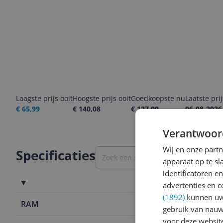
Laagste prijs ooit
Hoogste prijs ooit
Goedkoopste nu
Laatste pri
€ 65,99
€ 140,08
€ 127,00
06-08-2026
Verantwoor
Wij en onze part
Specificaties
apparaat op te s
identificatoren e
Specificaties
advertenties en c
(1892)
kunnen uw 
RAM
4 GB
gebruik van nauw
voor deze websit