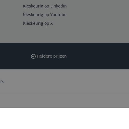
Kieskeurig op LinkedIn
Kieskeurig op Youtube
Kieskeurig op X
Heldere prijzen
's