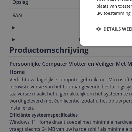
Opslag
64 GB
plaats van toest
uw toestemming 
EAN
0889842905
Algemeen
DETAILS WE
Overige kenmerken
Productomschrijving
Persoonlijke Computer Vlotter en Veiliger Met 
Home
Verlicht uw dagelijkse computergebruik met Microsof
nieuwste versie van het toonaangevende besturingssy
taalversie maakt het u gemakkelijk om het systeem te n
wordt geleverd met één licentie, zodat u het op uw pe
installeren.
Efficiënte systeemspecificaties
Windows 11 Home draait soepel met minimale hardwar
vraagt slechts 64 MB van uw harde schijf als minimale 