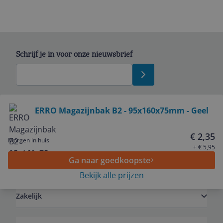
Schrijf je in voor onze nieuwsbrief
Bekijk product
ERRO Magazijnbak B2 - 95x160x75mm - Geel
Service
€ 2,35
Morgen in huis
+ € 5,95
Ga naar goedkoopste
Algemeen
Bekijk alle prijzen
Zakelijk