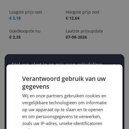
Laagste prijs ooit
Hoogste prijs ooit
€ 2,18
€ 12,64
Goedkoopste nu
Laatste prijsupdate
€ 2,35
07-08-2026
Stel een alert in en mis geen prijsdaling
Krijg een seintje zodra de prijs zakt
Jouw e-mailadres
Verantwoord gebruik van uw
gegevens
Wij en onze partners gebruiken cookies en
Gewenste daling of bedrag
vergelijkbare technologieën om informatie
Gewenste prijs
op uw apparaat op te slaan en te openen
€
-5%
-10%
-15%
en om persoonsgegevens te verwerken,
Prijsalert aanzetten
zoals uw IP-adres, unieke identificatoren