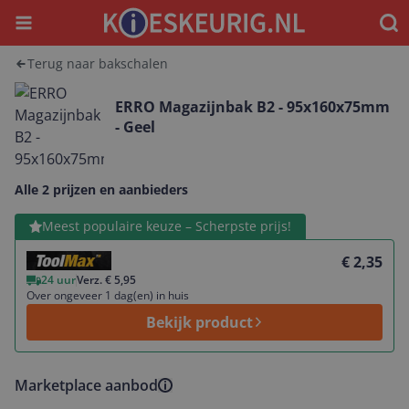
Menu
Waar
Terug naar bakschalen
ERRO Magazijnbak B2 - 95x160x75mm
- Geel
Alle 2 prijzen en aanbieders
Bekijk product
Meest populaire keuze – Scherpste prijs!
€ 2,35
24 uur
Verz. € 5,95
Over ongeveer 1 dag(en) in huis
Bekijk product
Marketplace aanbod