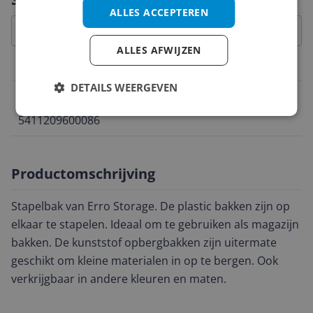
ALLES ACCEPTEREN
ALLES AFWIJZEN
Belangrijkste kenmerken
DETAILS WEERGEVEN
EAN
5411209600086
Productomschrijving
Stapelbak van Erro Storage. De plastic bakken zijn op
elkaar te stapelen. Ideaal om te gebruiken als magazijn
bakken. De kunststof opbergbakken zijn uitermate
geschikt om kleine materialen in op te bergen. Ook
verkrijgbaar in andere kleuren en maten.