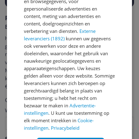
en browsegegevens, voor
gepersonaliseerde advertenties en
content, meting van advertenties en
Reviews
content, doelgroepinzichten en
Er zijn nog geen reviews geschreven
verbetering van diensten.
Externe
Heb jij dit product in bezit en wil je graag je mening
leveranciers (1892)
kunnen uw gegevens
geven? Start dan hieronder met het schrijven van je
ook verwerken voor deze en andere
doeleinden, waaronder het gebruik van
review. Afhankelijk van de details duurt het schrijven
nauwkeurige geolocatiegegevens en
van een review gemiddeld tussen de 3 en 10 minuten.
apparaateigenschappen. Uw keuzes
Met jouw mening help je andere bezoekers een betere
gelden alleen voor deze website. Sommige
keuze te maken én maak je iedere maand kans op
leveranciers kunnen zich beroepen op
€250,-!
Klik hier voor de actievoorwaarden.
gerechtvaardigd belang in plaats van
toestemming; u hebt het recht om
Cijfer
bezwaar te maken in
Advertentie-
Welk cijfer geef jij dit product?
instellingen
. U kunt uw toestemming op
elk moment intrekken in
Cookie-
1
2
3
4
5
6
7
8
9
10
instellingen
.
Privacybeleid
Vraag 1 van 4
Specificaties