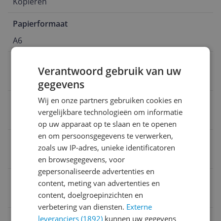
Kopiëren
Papierformaat
A6
Aantal cartridges/toners
Verantwoord gebruik van uw
2
gegevens
Wij en onze partners gebruiken cookies en
Kleurenprinter
vergelijkbare technologieën om informatie
Ja
op uw apparaat op te slaan en te openen
en om persoonsgegevens te verwerken,
Type cartridge/toner
zoals uw IP-adres, unieke identificatoren
Losse patronen per kleur
en browsegegevens, voor
gepersonaliseerde advertenties en
Fotoprinter
content, meting van advertenties en
content, doelgroepinzichten en
Nee
verbetering van diensten.
Externe
Printer type
leveranciers (1892)
kunnen uw gegevens