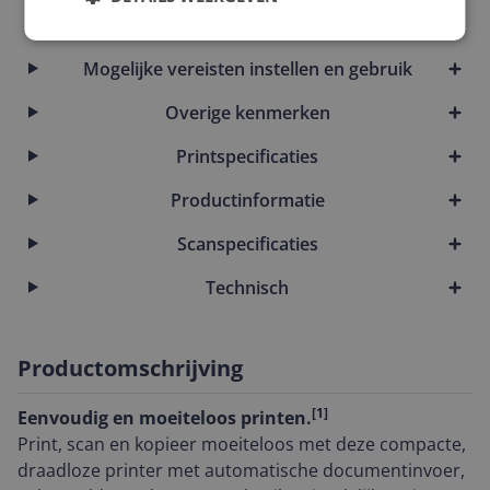
Merk en model
Mogelijke vereisten instellen en gebruik
Overige kenmerken
Printspecificaties
Productinformatie
Scanspecificaties
Technisch
Productomschrijving
[1]
Eenvoudig en moeiteloos printen.
Print, scan en kopieer moeiteloos met deze compacte,
draadloze printer met automatische documentinvoer,