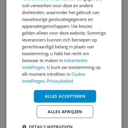
ook verwerken voor deze en andere
Inkjet
doeleinden, waaronder het gebruik van
nauwkeurige geolocatiegegevens en
EAN
apparaateigenschappen. Uw keuzes
0197497717495
gelden alleen voor deze website. Sommige
leveranciers kunnen zich beroepen op
Aansluitingen
gerechtvaardigd belang in plaats van
toestemming; u hebt het recht om
Algemeen
bezwaar te maken in
Advertentie-
Algemene kenmerken
instellingen
. U kunt uw toestemming op
elk moment intrekken in
Cookie-
Draadloze verbindingen
instellingen
.
Privacybeleid
Functies
ALLES ACCEPTEREN
Fysieke verbindingen
Introductie en ondersteuning
ALLES AFWIJZEN
Leveringsomvang
DETAILS WEERGEVEN