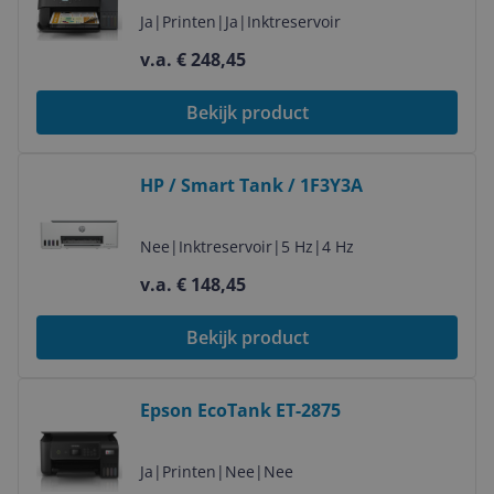
ppm, Wi-Fi
Ja
|
Printen
|
Ja
|
Inktreservoir
v.a. € 248,45
Bekijk product
Bekijk product
HP / Smart Tank / 1F3Y3A
Nee
|
Inktreservoir
|
5 Hz
|
4 Hz
v.a. € 148,45
Bekijk product
Bekijk product
Epson EcoTank ET-2875
Ja
|
Printen
|
Nee
|
Nee