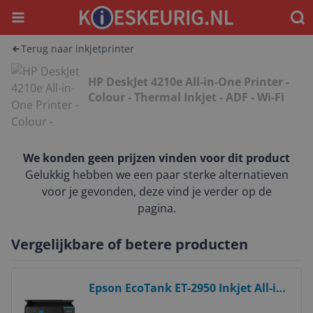
Menu
Waar
Terug naar inkjetprinter
HP DeskJet 4210e All-in-One Printer -
Colour - Thermal Inkjet - ADF - Wi-Fi
We konden geen prijzen vinden voor dit product
Gelukkig hebben we een paar sterke alternatieven
voor je gevonden, deze vind je verder op de
pagina.
Vergelijkbare of betere producten
Bekijk product
Epson EcoTank ET-2950 Inkjet All-in-
One Printer - A4, 4800 x 1200 DPI, 33