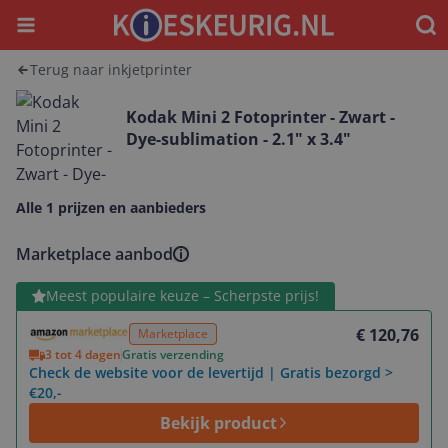
Menu
Waar
Terug naar inkjetprinter
Kodak Mini 2 Fotoprinter - Zwart -
Dye-sublimation - 2.1" x 3.4"
Alle 1 prijzen en aanbieders
Marketplace aanbod
Bekijk product
Meest populaire keuze – Scherpste prijs!
€ 120,76
Marketplace
3 tot 4 dagen
Gratis verzending
Check de website voor de levertijd | Gratis bezorgd >
€20,-
Bekijk product