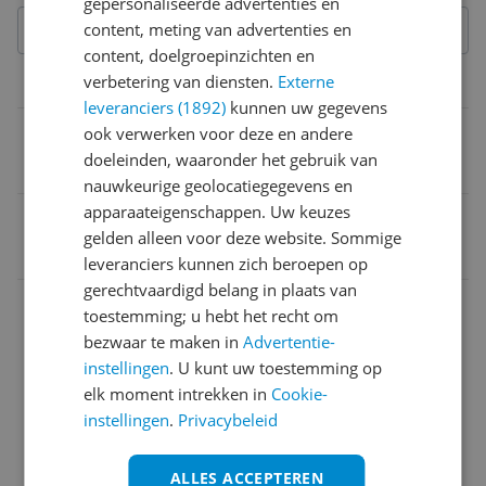
gepersonaliseerde advertenties en
content, meting van advertenties en
content, doelgroepinzichten en
verbetering van diensten.
Externe
Aansluitingen
leveranciers (1892)
kunnen uw gegevens
Draadloos
ook verwerken voor deze en andere
doeleinden, waaronder het gebruik van
Ja
nauwkeurige geolocatiegegevens en
apparaateigenschappen. Uw keuzes
EAN
gelden alleen voor deze website. Sommige
0192143000129
leveranciers kunnen zich beroepen op
gerechtvaardigd belang in plaats van
Functies
toestemming; u hebt het recht om
bezwaar te maken in
Advertentie-
Technisch
instellingen
. U kunt uw toestemming op
elk moment intrekken in
Cookie-
instellingen
.
Privacybeleid
ALLES ACCEPTEREN